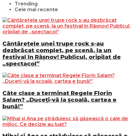
Trending
Cele mai recente
Cântărețele unei trupe rock s-au
dezbrăcat complet, pe scenă, la un
festival în Râșnov! Publicul, oripilat de
„spectacol”
Câte clase a terminat Regele Florin
Salam? „Duceți-vă la școală, cartea e
bună!”
Mihai și Ana se străduiesc să găsească o