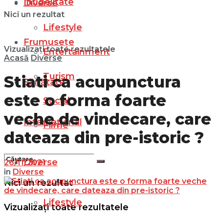
Infidelitate
Diverse
Nici un rezultat
Lifestyle
Frumusețe
Vizualizați toate rezultatele
Entertainment
Acasă
Diverse
Turism
Stiati ca acupunctura
Sănătate
este o forma foarte
Social
veche de vindecare, care
Internațional
Filme
dateaza din pre-istoric ?
Diverse
26/11/2021
in
Diverse
Nici un rezultat
Lifestyle
Vizualizați toate rezultatele