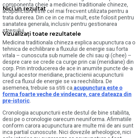
componenta cheie a medicinei traditionale chineze,
Nici un rezultat
acupunctura este cel mai frecvent utilizata pentru a
trata durerea. Din ce in ce mai mult, este folosit pentru
sanatatea generala, inclusiv pentru gestionarea
stresului.
Vizualizați toate rezultatele
Medicina traditionala chineza explica acupunctura ca o
tehnica de echilibrare a fluxului de energie sau forta
vitala – cunoscuta sub numele de chi sau qi (chee) –
despre care se crede ca curge prin cai (meridiane) din
corp. Prin introducerea de ace in anumite puncte de-a
lungul acestor meridiane, practicienii acupuncturii
cred ca fluxul de energie se va reechilibra. De
asemenea, trebuie sa stiti ca
acupunctura este o
forma foarte veche de vindecare, care dateaza din
pre-istoric
.
Cronologia acupuncturii este destul de bine stabilita,
desi pe o cronologie oarecum neuniforma. Afirmatiile
conform carora acupunctura are multe mii de ani sunt
inca partial cunoscute. Nici dovezile arheologice, nici