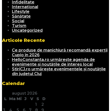
Infidelitate
Internațional
Lifestyle
Sănătate
Social
Turism
Uncategorized
Articole Recente
Ce produse de manichiură recomandă experții
Cupio în 2026
HelloConstanta.ro urmărește agenda de
evenimente și noutățile de interes local
StiriCJ.ro urmărește evenimentele și noutățile
din județul Cluj
Calendar
august 2026
L
Ma
Mi
J
V
S
D
1
2
3
4
5
6
7
8
9