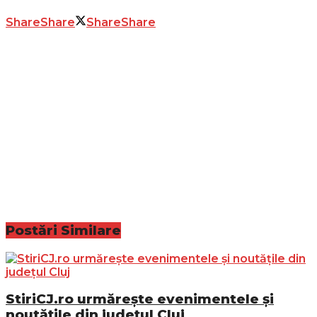
Share
Share
Share
Share
Postări
Similare
StiriCJ.ro urmărește evenimentele și
noutățile din județul Cluj