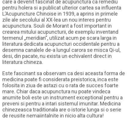
care a devenit fascinat de acupunctura ca remediu
pentru holera si a publicat ulterior cartea sa influenta
L’Acupuncture Chinoise in 1939, a aprins in primele
zile ale secolului al XX-lea un nou interes pentru
acupunctura. Souli de Morant a fost important in
crearea mitului acupuncturii, de exemplu inventand
termenul „meridian”, utilizat acum pe scara larga in
literatura dedicata acupuncturi occidentale pentru a
desemna canalele de-a lungul carora se misca Qi-ul,
desi, din pacate, nu exista un echivalent direct in
literatura chineza.
Este fascinant sa observam ca desi aceasta forma de
medicina poate fi considerata preistorica, inca este
folosita in ziua de astazi cu o rata de succes foarte
mare. Chiar daca acupunctura nu poate vindeca
anumite boli este un instrument exceptional pentru a
preveni si pentru a intari sistemul imunitar. Medicina
chinezeasca traditionala are o istorie lunga si o serie
de reusite nemaiintalnite in nicio alta cultura!