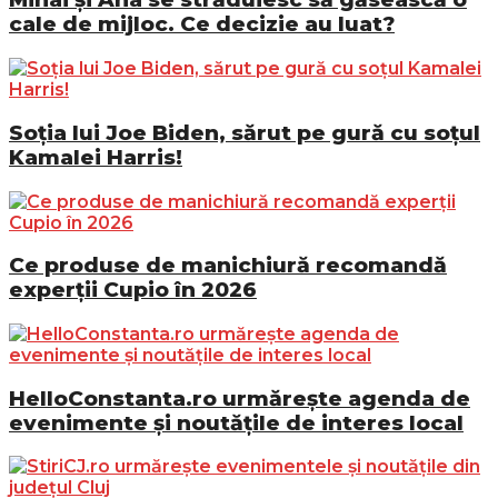
cale de mijloc. Ce decizie au luat?
Soția lui Joe Biden, sărut pe gură cu soțul
Kamalei Harris!
Ce produse de manichiură recomandă
experții Cupio în 2026
HelloConstanta.ro urmărește agenda de
evenimente și noutățile de interes local