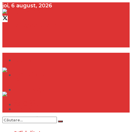
joi, 6 august, 2026
contact@vedeta.ro
Dramă
Infidelitate
Frumusețe
Sănătate
Dramă
Internațional