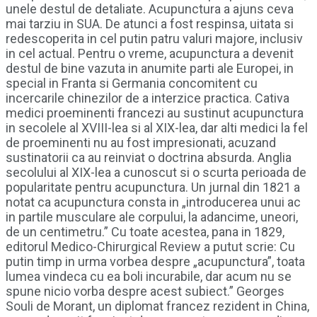
unele destul de detaliate. Acupunctura a ajuns ceva
mai tarziu in SUA. De atunci a fost respinsa, uitata si
redescoperita in cel putin patru valuri majore, inclusiv
in cel actual. Pentru o vreme, acupunctura a devenit
destul de bine vazuta in anumite parti ale Europei, in
special in Franta si Germania concomitent cu
incercarile chinezilor de a interzice practica. Cativa
medici proeminenti francezi au sustinut acupunctura
in secolele al XVIII-lea si al XIX-lea, dar alti medici la fel
de proeminenti nu au fost impresionati, acuzand
sustinatorii ca au reinviat o doctrina absurda. Anglia
secolului al XIX-lea a cunoscut si o scurta perioada de
popularitate pentru acupunctura. Un jurnal din 1821 a
notat ca acupunctura consta in „introducerea unui ac
in partile musculare ale corpului, la adancime, uneori,
de un centimetru.” Cu toate acestea, pana in 1829,
editorul Medico-Chirurgical Review a putut scrie: Cu
putin timp in urma vorbea despre „acupunctura”, toata
lumea vindeca cu ea boli incurabile, dar acum nu se
spune nicio vorba despre acest subiect.” Georges
Souli de Morant, un diplomat francez rezident in China,