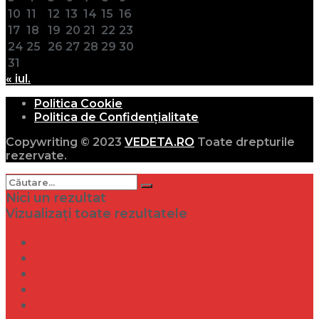
10
11
12
13
14
15
16
17
18
19
20
21
22
23
24
25
26
27
28
29
30
31
« iul.
Politica Cookie
Politica de Confidențialitate
Copywriting © 2023
VEDETA.RO
Toate drepturile
rezervate.
Nici un rezultat
Vizualizați toate rezultatele
Dramă
Infidelitate
Frumusețe
Sănătate
Internațional