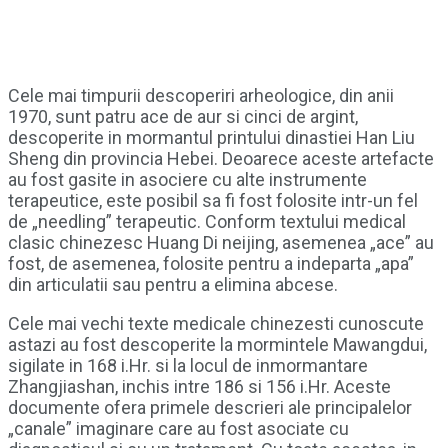
Cele mai timpurii descoperiri arheologice, din anii
1970, sunt patru ace de aur si cinci de argint,
descoperite in mormantul printului dinastiei Han Liu
Sheng din provincia Hebei. Deoarece aceste artefacte
au fost gasite in asociere cu alte instrumente
terapeutice, este posibil sa fi fost folosite intr-un fel
de „needling” terapeutic. Conform textului medical
clasic chinezesc Huang Di neijing, asemenea „ace” au
fost, de asemenea, folosite pentru a indeparta „apa”
din articulatii sau pentru a elimina abcese.
Cele mai vechi texte medicale chinezesti cunoscute
astazi au fost descoperite la mormintele Mawangdui,
sigilate in 168 i.Hr. si la locul de inmormantare
Zhangjiashan, inchis intre 186 si 156 i.Hr. Aceste
documente ofera primele descrieri ale principalelor
„canale” imaginare care au fost asociate cu