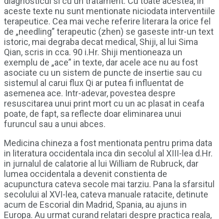
diagnosticul si cu un tratament. Cu toate acestea, in
aceste texte nu sunt mentionate niciodata interventiile
terapeutice. Cea mai veche referire literara la orice fel
de „needling” terapeutic (zhen) se gaseste intr-un text
istoric, mai degraba decat medical, Shiji, al lui Sima
Qian, scris in cca. 90 i.Hr. Shiji mentioneaza un
exemplu de „ace” in texte, dar acele ace nu au fost
asociate cu un sistem de puncte de insertie sau cu
sistemul al carui flux Qi ar putea fi influentat de
asemenea ace. Intr-adevar, povestea despre
resuscitarea unui print mort cu un ac plasat in ceafa
poate, de fapt, sa reflecte doar eliminarea unui
furuncul sau a unui abces.
Medicina chineza a fost mentionata pentru prima data
in literatura occidentala inca din secolul al XIII-lea d.Hr.
in jurnalul de calatorie al lui William de Rubruck, dar
lumea occidentala a devenit constienta de
acupunctura cateva secole mai tarziu. Pana la sfarsitul
secolului al XVI-lea, cateva manuale ratacite, detinute
acum de Escorial din Madrid, Spania, au ajuns in
Europa. Au urmat curand relatari despre practica reala,