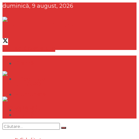
duminică, 9 august, 2026
VEDETA.R
contact@vedeta.ro
Dramă
Infidelitate
Frumusețe
Sănătate
Dramă
Internațional