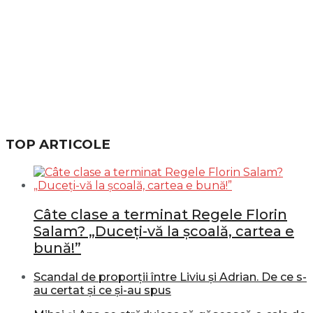
TOP ARTICOLE
Câte clase a terminat Regele Florin
Salam? „Duceți-vă la școală, cartea e
bună!”
Scandal de proporții între Liviu și Adrian. De ce s-
au certat și ce și-au spus