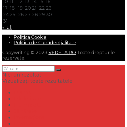
10
11
12
13
14
15
16
17
18
19
20
21
22
23
24
25
26
27
28
29
30
31
« iul.
Politica Cookie
Politica de Confidențialitate
Copywriting © 2023
VEDETA.RO
Toate drepturile
rezervate.
Nici un rezultat
Vizualizați toate rezultatele
Dramă
Infidelitate
Frumusețe
Sănătate
Internațional
Diverse