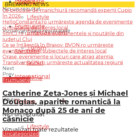
Infidelitate
Diverse
BREAKING NEWS
Nici un rezultat
Ce produse de manichiură recomandă experții Cupio
în 2026
Lifestyle
HelloConstanta.ro urmărește agenda de evenimente
Frumusețe
și noutățile de interes local
Vizualizați toate rezultatele
Entertainment
StiriCJ.ro urmărește evenimentele și noutățile din
județul Cluj
Ce se întâmplă în Brașov: BVON.ro urmărește
Turism
evenimentele și subiectele de interes local
Sănătate
Orașe, evenimente și locuri care atrag atenția:
TransilvaniaON.ro urmărește actualitatea regiunii
Social
Next
Prev
Internațional
Filme
Frumusețe
Catherine Zeta-Jones și Michael
Douglas, apariție romantică la
Diverse
Monaco după 25 de ani de
Nici un rezultat
căsnicie
Lifestyle
Vizualizați toate rezultatele
Uncategorized