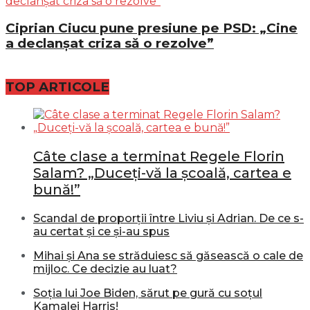
Ciprian Ciucu pune presiune pe PSD: „Cine
a declanșat criza să o rezolve”
TOP ARTICOLE
Câte clase a terminat Regele Florin
Salam? „Duceți-vă la școală, cartea e
bună!”
Scandal de proporții între Liviu și Adrian. De ce s-
au certat și ce și-au spus
Mihai și Ana se străduiesc să găsească o cale de
mijloc. Ce decizie au luat?
Soția lui Joe Biden, sărut pe gură cu soțul
Kamalei Harris!