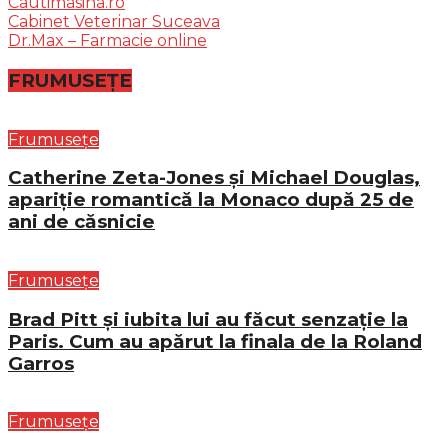
Cautimasina.ro
Cabinet Veterinar Suceava
Dr.Max – Farmacie online
FRUMUSEȚE
Frumusețe
Catherine Zeta-Jones și Michael Douglas,
apariție romantică la Monaco după 25 de
ani de căsnicie
Frumusețe
Brad Pitt și iubita lui au făcut senzație la
Paris. Cum au apărut la finala de la Roland
Garros
Frumusețe