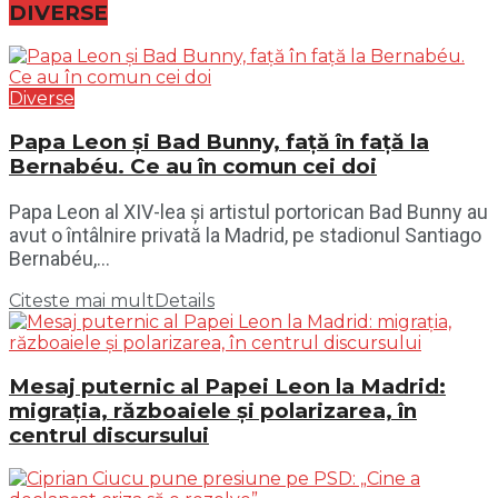
DIVERSE
Diverse
Papa Leon și Bad Bunny, față în față la
Bernabéu. Ce au în comun cei doi
Papa Leon al XIV-lea și artistul portorican Bad Bunny au
avut o întâlnire privată la Madrid, pe stadionul Santiago
Bernabéu,...
Citeste mai mult
Details
Mesaj puternic al Papei Leon la Madrid:
migrația, războaiele și polarizarea, în
centrul discursului