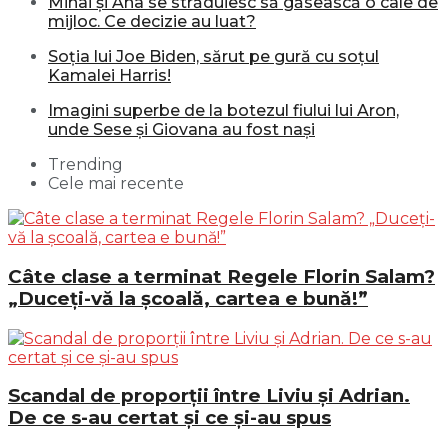
Mihai și Ana se străduiesc să găsească o cale de
mijloc. Ce decizie au luat?
Soția lui Joe Biden, sărut pe gură cu soțul
Kamalei Harris!
Imagini superbe de la botezul fiului lui Aron,
unde Sese și Giovana au fost nași
Trending
Cele mai recente
Câte clase a terminat Regele Florin Salam?
„Duceți-vă la școală, cartea e bună!”
Scandal de proporții între Liviu și Adrian.
De ce s-au certat și ce și-au spus