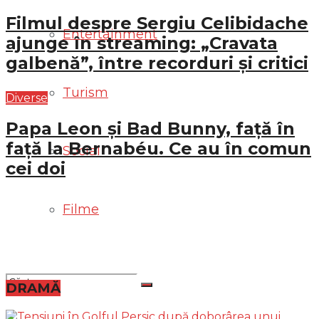
Filmul despre Sergiu Celibidache
Entertainment
ajunge în streaming: „Cravata
galbenă”, între recorduri și critici
Turism
Diverse
Papa Leon și Bad Bunny, față în
față la Bernabéu. Ce au în comun
Social
cei doi
Filme
DRAMĂ