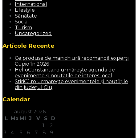
Internațional
Lifestyle
Sănătate
Social
Turism
Uncategorized
Articole Recente
Ce produse de manichiură recomandă experții
Cupio în 2026
HelloConstanta.ro urmărește agenda de
evenimente și noutățile de interes local
StiriCJ.ro urmărește evenimentele și noutățile
din județul Cluj
Calendar
august 2026
L
Ma
Mi
J
V
S
D
1
2
3
4
5
6
7
8
9