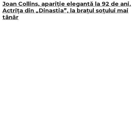
Joan Collins, apariție elegantă la 92 de ani.
Actrița din „Dinastia”, la brațul soțului mai
tânăr