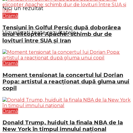
Nici un rezultat
Dramă
Tensiuni în Golful Persic după doborârea
Vizualizați toate rezultatele
unui elicopter Apache: schimb dur de
lovituri între SUA și Iran
Dramă
Moment tensionat la concertul lui Dorian
Popa: artistul a reacționat după gluma unui
copil
Dramă
Donald Trump, huiduit la finala NBA de la
New York în timpul imnului național