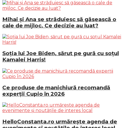
Mihai și Ana se străduiesc să găsească o
cale de mijloc. Ce decizie au luat?
Soția lui Joe Biden, sărut pe gură cu soțul
Kamalei Harris!
Ce produse de manichiură recomandă
experții Cupio în 2026
HelloConstanta.ro urmărește agenda de
evenimente și noutățile de interes local