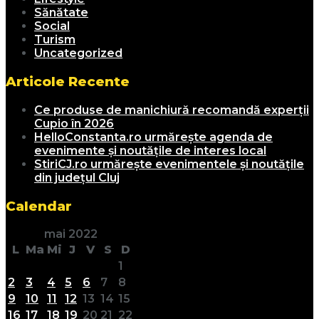
Sănătate
Social
Turism
Uncategorized
Articole Recente
Ce produse de manichiură recomandă experții
Cupio în 2026
HelloConstanta.ro urmărește agenda de
evenimente și noutățile de interes local
StiriCJ.ro urmărește evenimentele și noutățile
din județul Cluj
Calendar
mai 2022
L
Ma
Mi
J
V
S
D
1
2
3
4
5
6
7
8
9
10
11
12
13
14
15
16
17
18
19
20
21
22