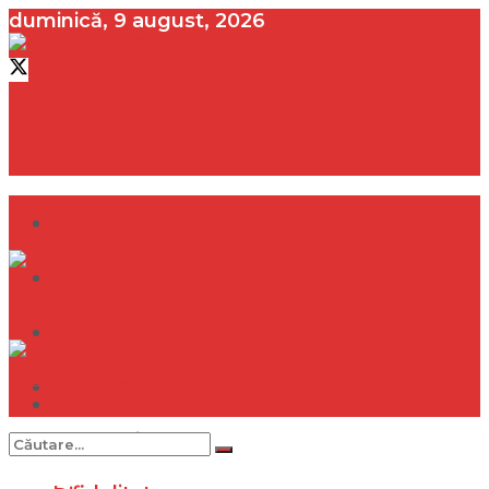
duminică, 9 august, 2026
contact@vedeta.ro
Dramă
Infidelitate
Frumusețe
Sănătate
Dramă
Internațional