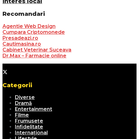
interes local
Recomandari
Agentie Web Design
Cumpara Criptomonede
Presadeazi.ro
Cautimasina.ro
Cabinet Veterinar Suceava
Dr.Max – Farmacie online
Categorii
Diverse
Dramă
Entertainment
Filme
Frumusețe
Infidelitate
Internațional
Lifestyle