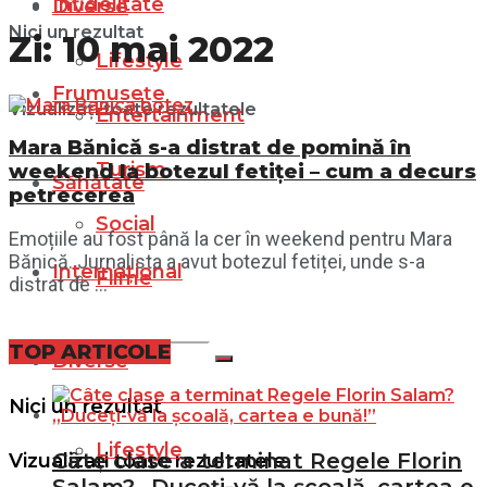
Infidelitate
Diverse
Nici un rezultat
Zi:
10 mai 2022
Lifestyle
Frumusețe
Vizualizați toate rezultatele
Entertainment
Mara Bănică s-a distrat de pomină în
Turism
weekend la botezul fetiței – cum a decurs
Sănătate
petrecerea
Social
Emoțiile au fost până la cer în weekend pentru Mara
Bănică. Jurnalista a avut botezul fetiței, unde s-a
Internațional
Filme
distrat de ...
TOP ARTICOLE
Diverse
Nici un rezultat
Lifestyle
Câte clase a terminat Regele Florin
Vizualizați toate rezultatele