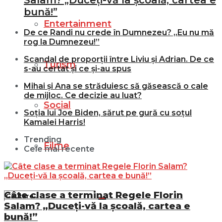
Salam? „Duceți-vă la școală, cartea e
bună!”
Entertainment
De ce Randi nu crede în Dumnezeu? „Eu nu mă
rog la Dumnezeu!”
Scandal de proporții între Liviu și Adrian. De ce
Turism
s-au certat și ce și-au spus
Mihai și Ana se străduiesc să găsească o cale
de mijloc. Ce decizie au luat?
Social
Soția lui Joe Biden, sărut pe gură cu soțul
Kamalei Harris!
Trending
Filme
Cele mai recente
Câte clase a terminat Regele Florin
Salam? „Duceți-vă la școală, cartea e
bună!”