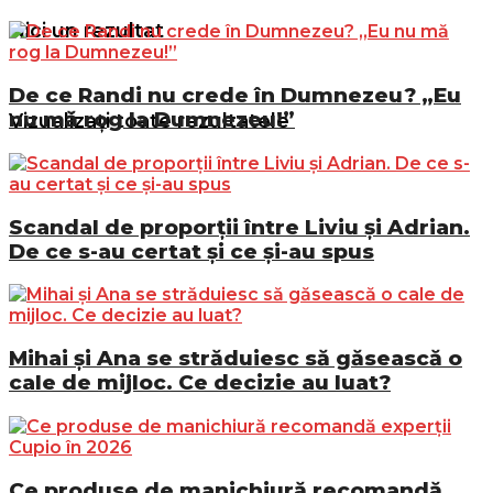
Nici un rezultat
De ce Randi nu crede în Dumnezeu? „Eu
nu mă rog la Dumnezeu!”
Vizualizați toate rezultatele
Scandal de proporții între Liviu și Adrian.
De ce s-au certat și ce și-au spus
Mihai și Ana se străduiesc să găsească o
cale de mijloc. Ce decizie au luat?
Ce produse de manichiură recomandă