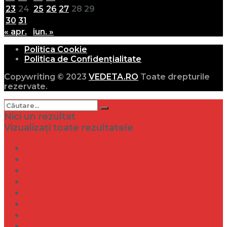
23
24
25
26
27
28
29
30
31
« apr.
iun. »
Politica Cookie
Politica de Confidențialitate
Copywriting © 2023
VEDETA.RO
Toate drepturile
rezervate.
Nici un rezultat
Vizualizați toate rezultatele
Dramă
Infidelitate
Frumusețe
Sănătate
Internațional
Diverse
Lifestyle
Entertainment