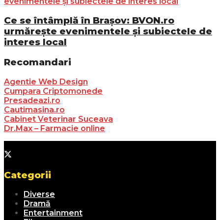
Ce se întâmplă în Brașov: BVON.ro
urmărește evenimentele și subiectele de
interes local
Recomandari
Agentie Web Design
Cumpara Criptomonede
Presadeazi.ro
Cautimasina.ro
Cabinet Veterinar Suceava
Dr.Max – Farmacie online
Categorii
Diverse
Dramă
Entertainment