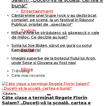
Salam? „Duceți-vă la școală, cartea e
bună!”
Entertainment
Cântărețele unei trupe rock s-au dezbrăcat
complet, pe scenă, la un festival în Râșnov!
Publicul, oripilat de „spectacol”
Turism
Mihai și Ana se străduiesc să găsească o cale
de mijloc. Ce decizie au luat?
Soția lui Joe Biden, sărut pe gură cu soțul
Social
Kamalei Harris!
Imagini superbe de la botezul fiului lui Aron,
unde Sese și Giovana au fost nași
Filme
Trending
Cele mai recente
Câte clase a terminat Regele Florin
Salam? „Duceți-vă la școală, cartea e