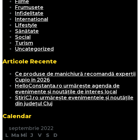
Filme
Frumusețe
Infidelitate
Internațional
Lifestyle
Sănătate
Social
Turism
Uncategorized
Articole Recente
Ce produse de manichiură recomandă experții
Cupio în 2026
HelloConstanta.ro urmărește agenda de
evenimente și noutățile de interes local
StiriCJ.ro urmărește evenimentele și noutățile
din județul Cluj
Calendar
septembrie 2022
L
Ma
Mi
J
V
S
D