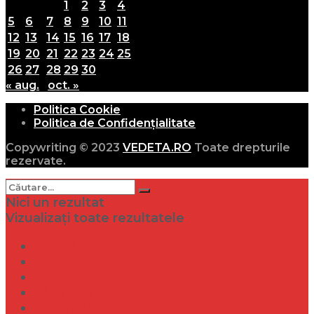
1
2
3
4
5
6
7
8
9
10
11
12
13
14
15
16
17
18
19
20
21
22
23
24
25
26
27
28
29
30
« aug.
oct. »
Politica Cookie
Politica de Confidențialitate
Copywriting © 2023
VEDETA.RO
Toate drepturile
rezervate.
Nici un rezultat
Vizualizați toate rezultatele
Dramă
Infidelitate
Frumusețe
Sănătate
Internațional