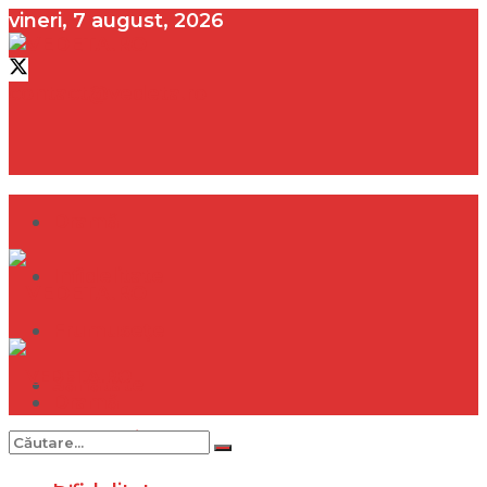
vineri, 7 august, 2026
contact@vedeta.ro
Dramă
Infidelitate
Frumusețe
Sănătate
Dramă
Internațional