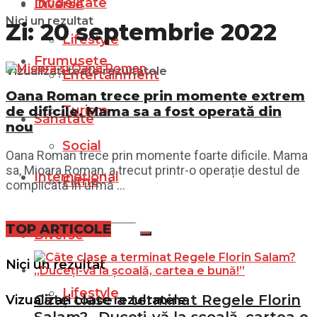
Infidelitate
Diverse
Nici un rezultat
Zi:
20 septembrie 2022
Lifestyle
Frumusețe
Vizualizați toate rezultatele
Entertainment
Oana Roman trece prin momente extrem
Turism
de dificile. Mama sa a fost operată din
Sănătate
nou
Social
Oana Roman trece prin momente foarte dificile. Mama
sa, Mioara Roman, a trecut printr-o operație destul de
Internațional
Filme
complicată în urmă ...
TOP ARTICOLE
Diverse
Nici un rezultat
Lifestyle
Câte clase a terminat Regele Florin
Vizualizați toate rezultatele