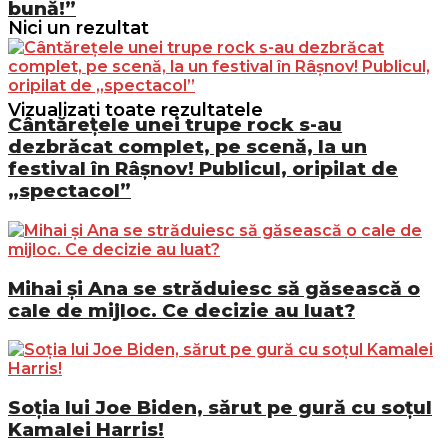
bună!”
Nici un rezultat
Vizualizați toate rezultatele
Cântărețele unei trupe rock s-au
dezbrăcat complet, pe scenă, la un
festival în Râșnov! Publicul, oripilat de
„spectacol”
Mihai și Ana se străduiesc să găsească o
cale de mijloc. Ce decizie au luat?
Soția lui Joe Biden, sărut pe gură cu soțul
Kamalei Harris!