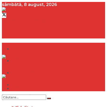
sâmbătă, 8 august, 2026
contact@vedeta.ro
Dramă
Infidelitate
Frumusețe
Sănătate
Dramă
Internațional