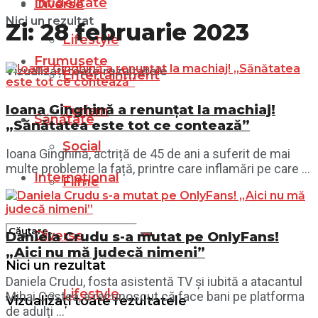
Infidelitate
Diverse
Nici un rezultat
Zi:
28 februarie 2023
Lifestyle
Frumusețe
Vizualizați toate rezultatele
Entertainment
Ioana Ginghină a renunțat la machiaj!
Turism
Sănătate
„Sănătatea este tot ce contează”
Social
Ioana Ginghină, actriță de 45 de ani a suferit de mai
multe probleme la față, printre care inflamări pe care ...
Internațional
Filme
Diverse
Daniela Crudu s-a mutat pe OnlyFans!
„Aici nu mă judecă nimeni”
Nici un rezultat
Daniela Crudu, fosta asistentă TV și iubită a atacantul
Lifestyle
Mihai Costea, a recunoscut că face bani pe platforma
Vizualizați toate rezultatele
de adulți ...