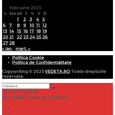
februarie 2023
L
Ma
Mi
J
V
S
D
1
2
3
4
5
6
7
8
9
10
11
12
13
14
15
16
17
18
19
20
21
22
23
24
25
26
27
28
« ian.
mart. »
Politica Cookie
Politica de Confidențialitate
Copywriting © 2023
VEDETA.RO
Toate drepturile
rezervate.
Nici un rezultat
Vizualizați toate rezultatele
Dramă
Infidelitate