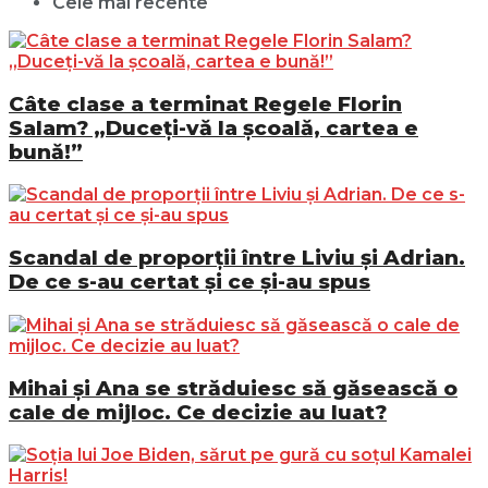
Cele mai recente
Câte clase a terminat Regele Florin
Salam? „Duceți-vă la școală, cartea e
bună!”
Scandal de proporții între Liviu și Adrian.
De ce s-au certat și ce și-au spus
Mihai și Ana se străduiesc să găsească o
cale de mijloc. Ce decizie au luat?