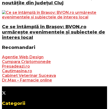
noutățile din județul Cluj
Ce se întâmplă în Brașov: BVON.ro
urmărește evenimentele și subiectele de
interes local
Recomandari
Agentie Web Design
Cumpara Criptomonede
Presadeazi.ro
Cautimasina.ro
Cabinet Veterinar Suceava
Dr.Max – Farmacie online
Categorii