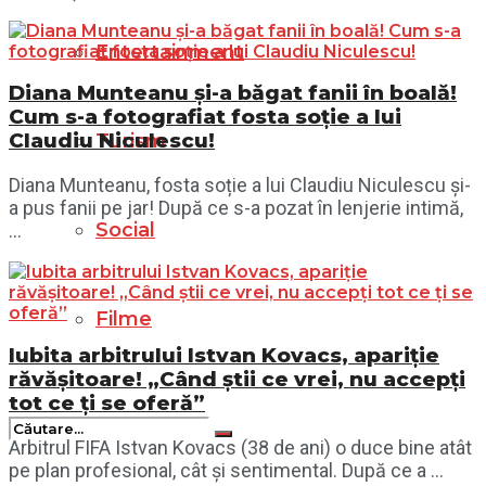
Entertainment
Diana Munteanu și-a băgat fanii în boală!
Cum s-a fotografiat fosta soție a lui
Claudiu Niculescu!
Turism
Diana Munteanu, fosta soție a lui Claudiu Niculescu și-
a pus fanii pe jar! După ce s-a pozat în lenjerie intimă,
Social
...
Filme
Iubita arbitrului Istvan Kovacs, apariție
răvășitoare! „Când știi ce vrei, nu accepți
tot ce ți se oferă”
Arbitrul FIFA Istvan Kovacs (38 de ani) o duce bine atât
pe plan profesional, cât și sentimental. După ce a ...