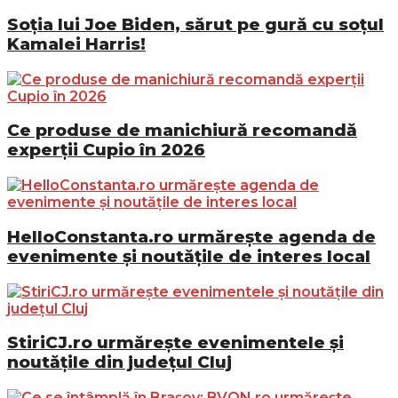
Soția lui Joe Biden, sărut pe gură cu soțul
Kamalei Harris!
Ce produse de manichiură recomandă
experții Cupio în 2026
HelloConstanta.ro urmărește agenda de
evenimente și noutățile de interes local
StiriCJ.ro urmărește evenimentele și
noutățile din județul Cluj