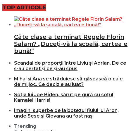
TOP ARTICOLE
Câte clase a terminat Regele Florin
Salam? „Duceți-vă la școală, cartea e
bună!”
Scandal de proporții între Liviu și Adrian. De ce
s-au certat și ce și-au spus
Mihai și Ana se străduiesc să găsească o cale
de mijloc. Ce decizie au luat?
Soția lui Joe Biden, sărut pe gură cu soțul
Kamalei Harris!
Imagini superbe de la botezul fiului lui Aron,
unde Sese și Giovana au fost nași
Trending