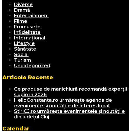
Diverse
Dramă
Entertainment
Filme
Frumusețe
Infidelitate
Internațional
Lifestyle
Sănătate
Social
Turism
Uncategorized
Articole Recente
Ce produse de manichiură recomandă experții
Cupio în 2026
HelloConstanta.ro urmărește agenda de
evenimente și noutățile de interes local
StiriCJ.ro urmărește evenimentele și noutățile
din județul Cluj
Calendar