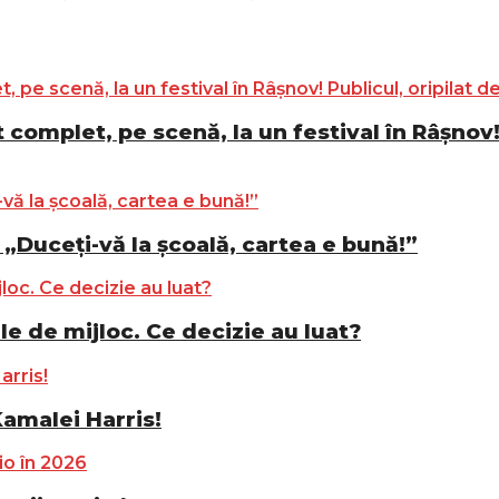
complet, pe scenă, la un festival în Râșnov! 
„Duceți-vă la școală, cartea e bună!”
le de mijloc. Ce decizie au luat?
Kamalei Harris!