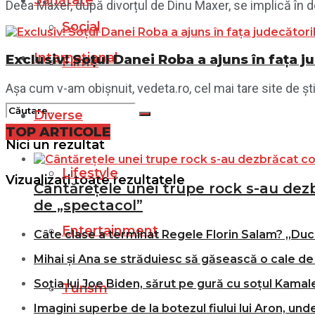
Sănătate
Deea Maxer, după divorțul de Dinu Maxer, se implică în d
Social
Internațional
Exclusiv! Soțul Danei Roba a ajuns în fața j
Filme
Așa cum v-am obișnuit, vedeta.ro, cel mai tare site de ști
Diverse
TOP ARTICOLE
Nici un rezultat
Lifestyle
Vizualizați toate rezultatele
Cântărețele unei trupe rock s-au dezbr
de „spectacol”
Entertainment
Câte clase a terminat Regele Florin Salam? „Duce
Mihai și Ana se străduiesc să găsească o cale de 
Soția lui Joe Biden, sărut pe gură cu soțul Kamale
Turism
Imagini superbe de la botezul fiului lui Aron, und