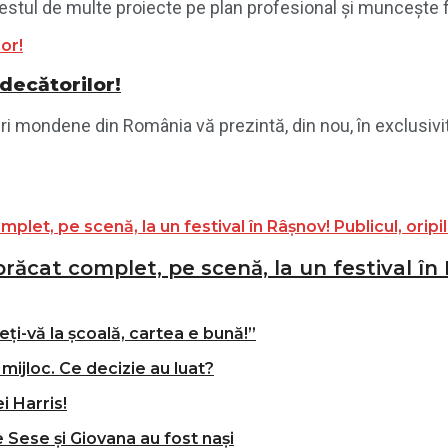
estul de multe proiecte pe plan profesional și muncește fă
udecătorilor!
ri mondene din România vă prezintă, din nou, în exclusivita
ăcat complet, pe scenă, la un festival în R
ți-vă la școală, cartea e bună!”
mijloc. Ce decizie au luat?
i Harris!
e Sese și Giovana au fost nași