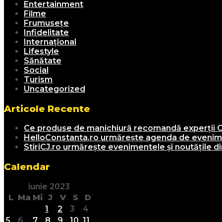
Entertainment
Filme
Frumusețe
Infidelitate
Internațional
Lifestyle
Sănătate
Social
Turism
Uncategorized
Articole Recente
Ce produse de manichiură recomandă experții C
HelloConstanta.ro urmărește agenda de evenimen
StiriCJ.ro urmărește evenimentele și noutățile din
Calendar
iunie 2023
L
Ma
Mi
J
V
S
D
1
2
3
4
5
6
7
8
9
10
11