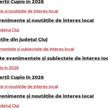
ții Cupio în 2026
nimente și noutățile de interes local
ile din județul Cluj
e evenimentele și subiectele de interes lo
ții Cupio în 2026
nimente și noutățile de interes local