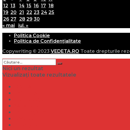
12
13
14
15
16
17
18
19
20
21
22
23
24
25
26
27
28
29
30
« mai
iul. »
Politica Cookie
Politica de Confidențialitate
Copywriting © 2023
VEDETA.RO
Toate drepturile rez
Nici un rezultat
Vizualizați toate rezultatele
Dramă
Infidelitate
Frumusețe
Sănătate
Internațional
Diverse
Lifestyle