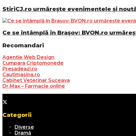
StiriCJ.ro urmărește evenimentele și noutăț
Ce se întâmplă în Brașov: BVON.ro urmăreșt
Recomandari
Agentie Web Design
Cumpara Criptomonede
Presadeazi.ro
Cautimasina.ro
Cabinet Veterinar Suceava
Dr.Max – Farmacie online
Categorii
Diverse
Dramă