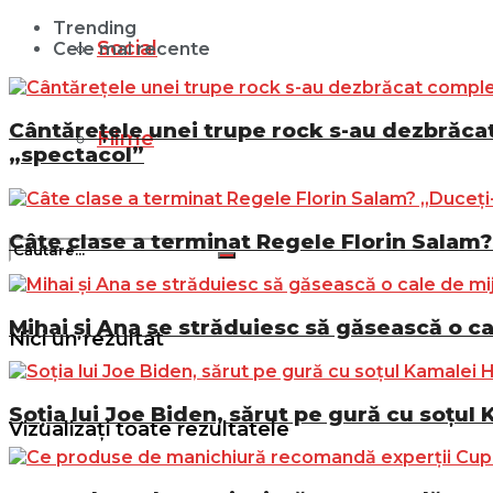
Trending
Social
Cele mai recente
Cântărețele unei trupe rock s-au dezbrăcat 
Filme
„spectacol”
Câte clase a terminat Regele Florin Salam? 
Mihai și Ana se străduiesc să găsească o ca
Nici un rezultat
Soția lui Joe Biden, sărut pe gură cu soțul 
Vizualizați toate rezultatele