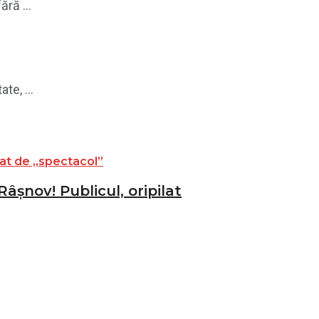
ră ...
te, ...
âșnov! Publicul, oripilat