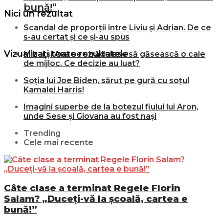
bună!”
Nici un rezultat
Scandal de proporții între Liviu și Adrian. De ce
s-au certat și ce și-au spus
Vizualizați toate rezultatele
Mihai și Ana se străduiesc să găsească o cale
de mijloc. Ce decizie au luat?
Soția lui Joe Biden, sărut pe gură cu soțul
Kamalei Harris!
Imagini superbe de la botezul fiului lui Aron,
unde Sese și Giovana au fost nași
Trending
Cele mai recente
Câte clase a terminat Regele Florin
Salam? „Duceți-vă la școală, cartea e
bună!”