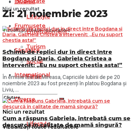
Infidelitate
Diverse
Nici un rezultat
Zi:
21 noiembrie 2023
Lifestyle
Frumusețe
Vizualizați toate rezultatele
Entertainment
Turism
Sănătate
Schimb de replici dur în direct între
Bogdana și Daria. Gabriela Cristea a
Social
intervenit: „Eu nu suport chestia asta!”
Internațional
Filme
În emisia live de Mireasa, Capriciile Iubirii de pe 20
noiembrie 2023 au fost prezenți în platou Bogdana și
Liviu, ...
Diverse
Nici un rezultat
Cum a răspuns Gabriela, întrebată cum se
Lifestyle
descurcă în calitate de mamă singură?
Vizualizați toate rezultatele