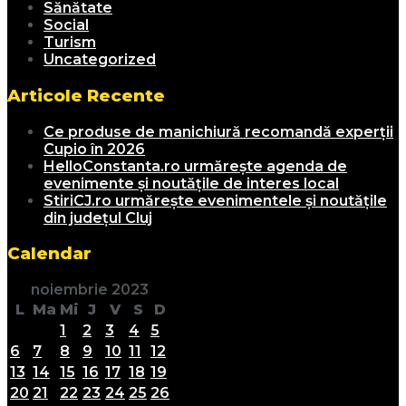
Sănătate
Social
Turism
Uncategorized
Articole Recente
Ce produse de manichiură recomandă experții
Cupio în 2026
HelloConstanta.ro urmărește agenda de
evenimente și noutățile de interes local
StiriCJ.ro urmărește evenimentele și noutățile
din județul Cluj
Calendar
noiembrie 2023
L
Ma
Mi
J
V
S
D
1
2
3
4
5
6
7
8
9
10
11
12
13
14
15
16
17
18
19
20
21
22
23
24
25
26