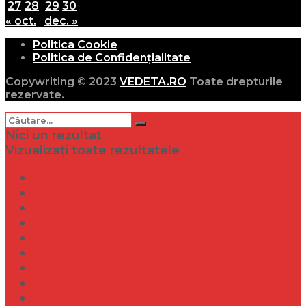
27
28
29
30
« oct.
dec. »
Politica Cookie
Politica de Confidențialitate
Copywriting © 2023
VEDETA.RO
Toate drepturile
rezervate.
Nici un rezultat
Vizualizați toate rezultatele
Dramă
Infidelitate
Frumusețe
Sănătate
Internațional
Diverse
Lifestyle
Entertainment
Turism