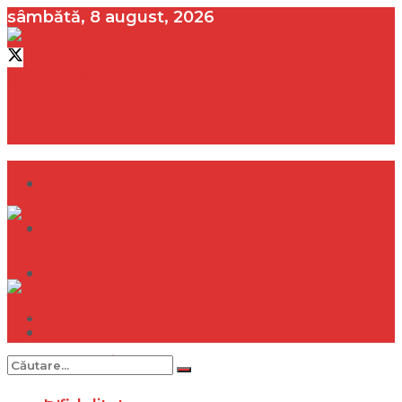
sâmbătă, 8 august, 2026
contact@vedeta.ro
Dramă
Infidelitate
Frumusețe
Sănătate
Dramă
Internațional