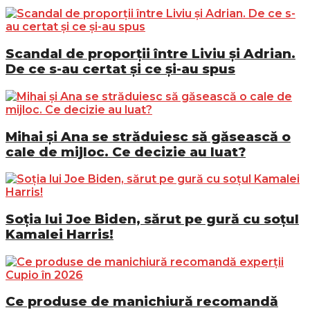
Scandal de proporții între Liviu și Adrian.
De ce s-au certat și ce și-au spus
Mihai și Ana se străduiesc să găsească o
cale de mijloc. Ce decizie au luat?
Soția lui Joe Biden, sărut pe gură cu soțul
Kamalei Harris!
Ce produse de manichiură recomandă