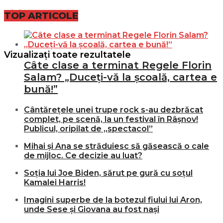
Nici un rezultat
TOP ARTICOLE
Vizualizați toate rezultatele
Câte clase a terminat Regele Florin
Salam? „Duceți-vă la școală, cartea e
bună!”
Cântărețele unei trupe rock s-au dezbrăcat
complet, pe scenă, la un festival în Râșnov!
Publicul, oripilat de „spectacol”
Mihai și Ana se străduiesc să găsească o cale
de mijloc. Ce decizie au luat?
Soția lui Joe Biden, sărut pe gură cu soțul
Kamalei Harris!
Imagini superbe de la botezul fiului lui Aron,
unde Sese și Giovana au fost nași