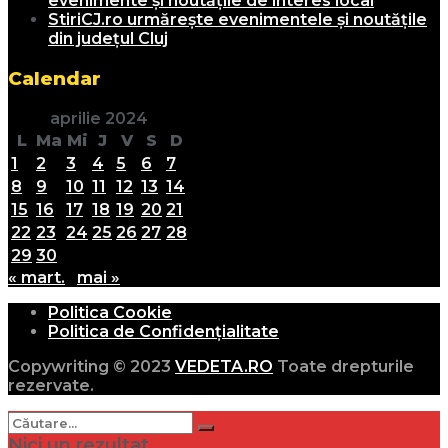
evenimente și noutățile de interes local
StiriCJ.ro urmărește evenimentele și noutățile
din județul Cluj
Calendar
aprilie 2024
L
Ma
Mi
J
V
S
D
1
2
3
4
5
6
7
8
9
10
11
12
13
14
15
16
17
18
19
20
21
22
23
24
25
26
27
28
29
30
« mart.
mai »
Politica Cookie
Politica de Confidențialitate
Copywriting © 2023
VEDETA.RO
Toate drepturile
rezervate.
Nici un rezultat