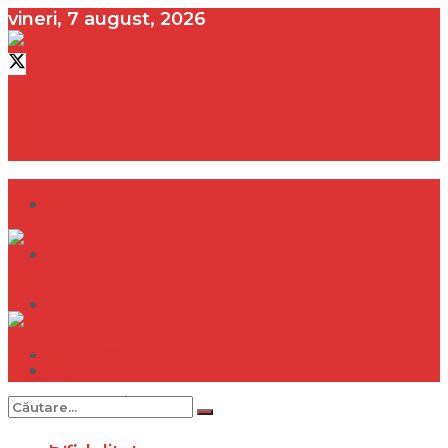
vineri, 7 august, 2026
contact@vedeta.ro
Dramă
Infidelitate
Frumusețe
Sănătate
Dramă
Internațional