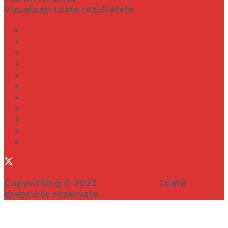
Vizualizați toate rezultatele
Dramă
Infidelitate
Frumusețe
Sănătate
Internațional
Diverse
Lifestyle
Entertainment
Turism
Social
Filme
Copywriting © 2023
VEDETA.RO
Toate
drepturile rezervate.