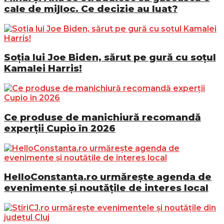
cale de mijloc. Ce decizie au luat?
Soția lui Joe Biden, sărut pe gură cu soțul
Kamalei Harris!
Ce produse de manichiură recomandă
experții Cupio în 2026
HelloConstanta.ro urmărește agenda de
evenimente și noutățile de interes local