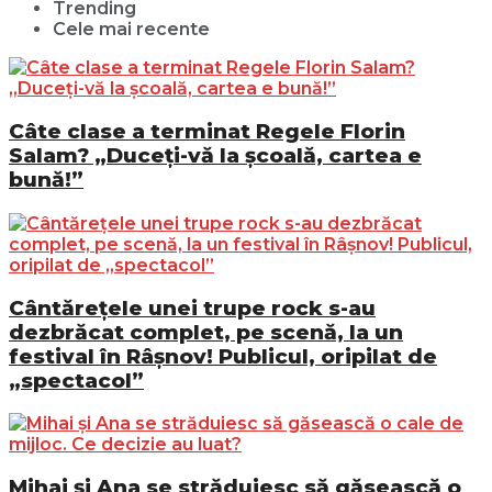
Trending
Cele mai recente
Câte clase a terminat Regele Florin
Salam? „Duceți-vă la școală, cartea e
bună!”
Cântărețele unei trupe rock s-au
dezbrăcat complet, pe scenă, la un
festival în Râșnov! Publicul, oripilat de
„spectacol”
Mihai și Ana se străduiesc să găsească o