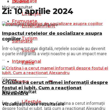
Infidelitate
Diverse
Nici un rezultat
Zi:
10 aprilie 2024
Lifestyle
Frumusețe
Vizualizați toate rezultatele
Entertainment
Impactul rețelelor de socializare asupra
Turism
copiilor
Sănătate
Într-o lume tot mai digitală, rețelele sociale au devenit
Social
o parte integrantă a vieții noastre și au un impact mare
...
Internațional
Filme
Diverse
Cristina i-a cerut mamei informații despre
fostul ei iubit. Cum a reacționat
Nici un rezultat
Alexandru
Lifestyle
Într-o discuție cu mama sa, Cristina a cerut informații
Vizualizați toate rezultatele
despre fostul ei iubit. Iată cum a reacționat Alexandru