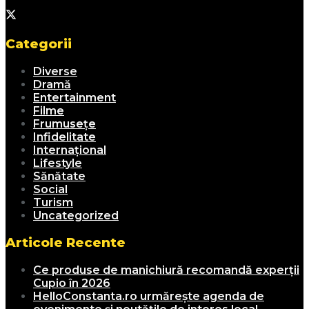
Categorii
Diverse
Dramă
Entertainment
Filme
Frumusețe
Infidelitate
Internațional
Lifestyle
Sănătate
Social
Turism
Uncategorized
Articole Recente
Ce produse de manichiură recomandă experții
Cupio în 2026
HelloConstanta.ro urmărește agenda de