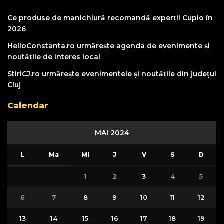
Ce produse de manichiură recomandă experții Cupio în
2026
HelloConstanta.ro urmărește agenda de evenimente și
noutățile de interes local
StiriCJ.ro urmărește evenimentele și noutățile din județul
Cluj
Calendar
MAI 2024
L
Ma
Mi
J
V
S
D
1
2
3
4
5
6
7
8
9
10
11
12
13
14
15
16
17
18
19