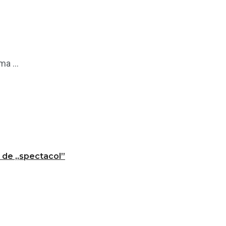
a ...
t de „spectacol”