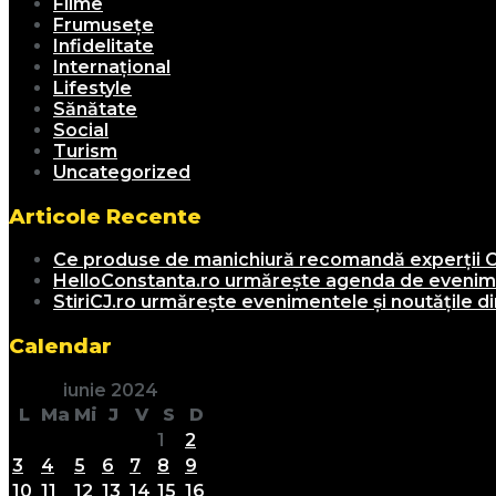
Filme
Frumusețe
Infidelitate
Internațional
Lifestyle
Sănătate
Social
Turism
Uncategorized
Articole Recente
Ce produse de manichiură recomandă experții C
HelloConstanta.ro urmărește agenda de evenimen
StiriCJ.ro urmărește evenimentele și noutățile din
Calendar
iunie 2024
L
Ma
Mi
J
V
S
D
1
2
3
4
5
6
7
8
9
10
11
12
13
14
15
16