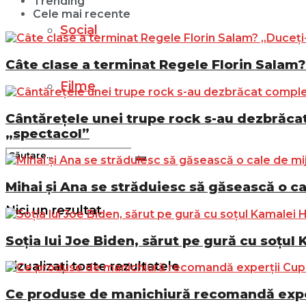
Trending
Cele mai recente
Social
Câte clase a terminat Regele Florin Salam? 
Filme
Cântărețele unei trupe rock s-au dezbrăcat 
„spectacol”
Mihai și Ana se străduiesc să găsească o ca
Nici un rezultat
Soția lui Joe Biden, sărut pe gură cu soțul 
Vizualizați toate rezultatele
Ce produse de manichiură recomandă exper