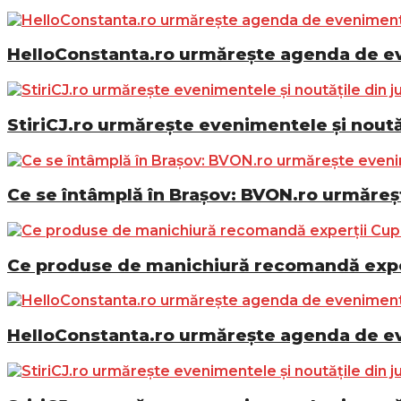
HelloConstanta.ro urmărește agenda de eve
StiriCJ.ro urmărește evenimentele și noutăț
Ce se întâmplă în Brașov: BVON.ro urmăreșt
Ce produse de manichiură recomandă exper
HelloConstanta.ro urmărește agenda de eve