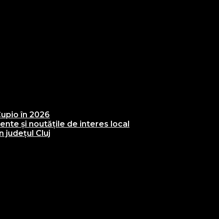
upio în 2026
te și noutățile de interes local
 județul Cluj