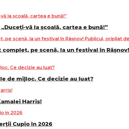
„Duceți-vă la școală, cartea e bună!”
complet, pe scenă, la un festival în Râșnov! 
le de mijloc. Ce decizie au luat?
Kamalei Harris!
ții Cupio în 2026