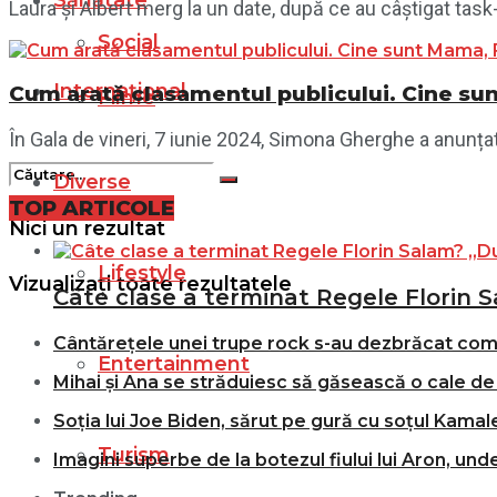
Sănătate
Laura și Albert merg la un date, după ce au câștigat task-u
Social
Internațional
Cum arată clasamentul publicului. Cine sun
Filme
În Gala de vineri, 7 iunie 2024, Simona Gherghe a anunțat 
Diverse
TOP ARTICOLE
Nici un rezultat
Lifestyle
Vizualizați toate rezultatele
Câte clase a terminat Regele Florin S
Cântărețele unei trupe rock s-au dezbrăcat comple
Entertainment
Mihai și Ana se străduiesc să găsească o cale de 
Soția lui Joe Biden, sărut pe gură cu soțul Kamale
Turism
Imagini superbe de la botezul fiului lui Aron, und