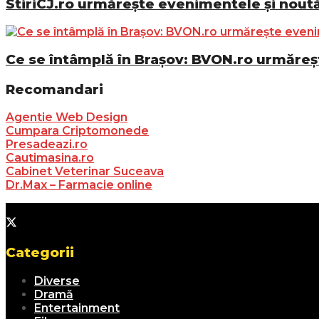
StiriCJ.ro urmărește evenimentele și noutăț
Ce se întâmplă în Brașov: BVON.ro urmăreșt
Recomandari
Agentie Web Design
Cumpara Criptomonede
Presadeazi.ro
Cautimasina.ro
Cabinet Veterinar Suceava
Dr.Max – Farmacie online
Categorii
Diverse
Dramă
Entertainment