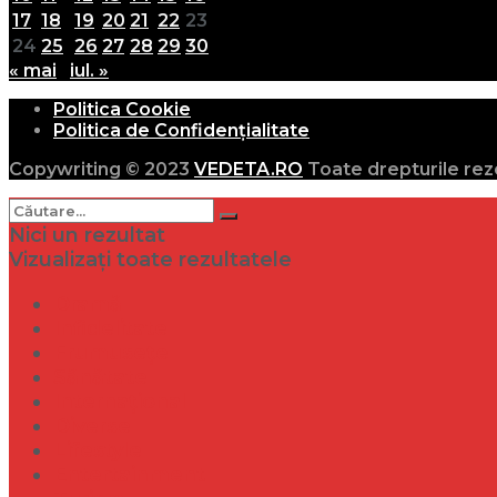
17
18
19
20
21
22
23
24
25
26
27
28
29
30
« mai
iul. »
Politica Cookie
Politica de Confidențialitate
Copywriting © 2023
VEDETA.RO
Toate drepturile rez
Nici un rezultat
Vizualizați toate rezultatele
Dramă
Infidelitate
Frumusețe
Sănătate
Internațional
Diverse
Lifestyle
Entertainment