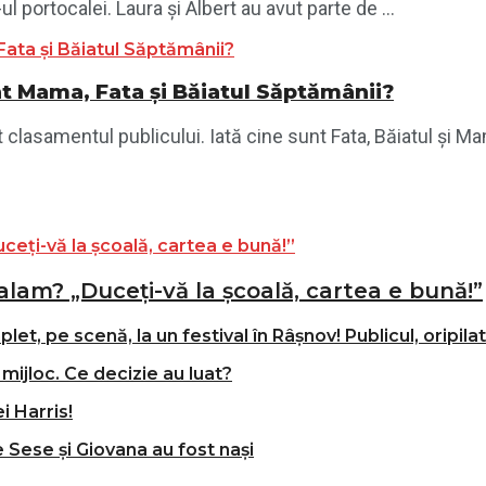
l portocalei. Laura și Albert au avut parte de ...
t Mama, Fata și Băiatul Săptămânii?
clasamentul publicului. Iată cine sunt Fata, Băiatul și Mam
alam? „Duceți-vă la școală, cartea e bună!”
t, pe scenă, la un festival în Râșnov! Publicul, oripila
mijloc. Ce decizie au luat?
i Harris!
e Sese și Giovana au fost nași