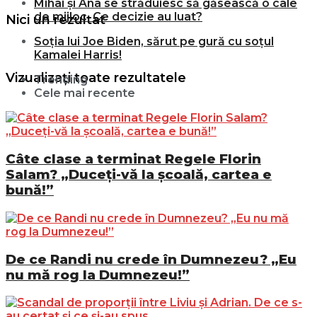
Mihai și Ana se străduiesc să găsească o cale
de mijloc. Ce decizie au luat?
Nici un rezultat
Soția lui Joe Biden, sărut pe gură cu soțul
Kamalei Harris!
Vizualizați toate rezultatele
Trending
Cele mai recente
Câte clase a terminat Regele Florin
Salam? „Duceți-vă la școală, cartea e
bună!”
De ce Randi nu crede în Dumnezeu? „Eu
nu mă rog la Dumnezeu!”