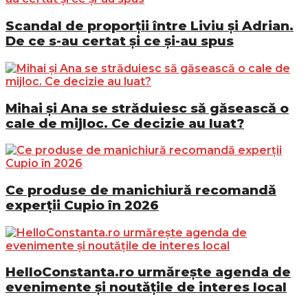
Scandal de proporții între Liviu și Adrian.
De ce s-au certat și ce și-au spus
Mihai și Ana se străduiesc să găsească o
cale de mijloc. Ce decizie au luat?
Ce produse de manichiură recomandă
experții Cupio în 2026
HelloConstanta.ro urmărește agenda de
evenimente și noutățile de interes local