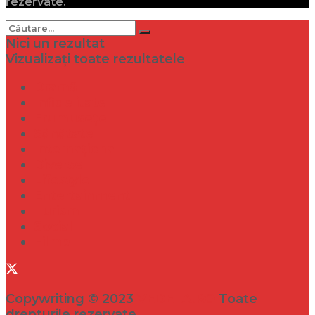
rezervate.
Nici un rezultat
Vizualizați toate rezultatele
Dramă
Infidelitate
Frumusețe
Sănătate
Internațional
Diverse
Lifestyle
Entertainment
Turism
Social
Filme
Copywriting © 2023
VEDETA.RO
Toate
drepturile rezervate.