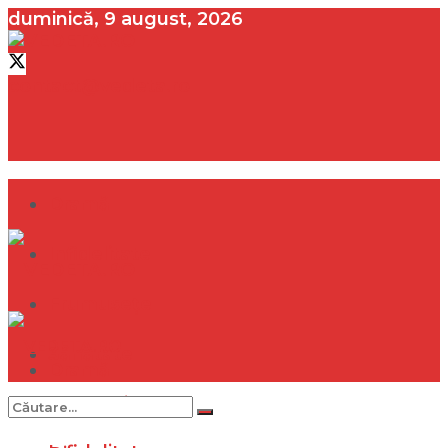
duminică, 9 august, 2026
contact@vedeta.ro
Dramă
Infidelitate
Frumusețe
Sănătate
Dramă
Internațional