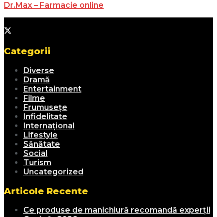
Dr.Max – Farmacie online
Categorii
Diverse
Dramă
Entertainment
Filme
Frumusețe
Infidelitate
Internațional
Lifestyle
Sănătate
Social
Turism
Uncategorized
Articole Recente
Ce produse de manichiură recomandă experții