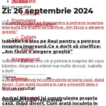
Infidelitate
Diverse
Nici un rezultat
Zi:
26 septembrie 2024
Lifestyle
Frumusețe
Vizualizați toate rezultatele
Entertainment
Turism
Sănătate
Isabelle l-a ales pe Raul pentru a petrece
noaptea împreună.Ce a dorit să clarifice:
Social
„Am făcut o alegere greșită”
Internațional
Filme
Isabelle a ales cu cine să-și petreacă noaptea din casa
băieților. Alegerea a stârnit mai multe discuții. Isabelle
a dorit ...
Diverse
Nici un rezultat
Lifestyle
Andrei Macovei își construiește propria
Vizualizați toate rezultatele
casă, după divorț. Cum arată locuința în