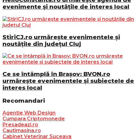
evenimente și noutățile de interes local
StiriCJ.ro urmărește evenimentele și
noutățile din județul Cluj
Ce se întâmplă în Brașov: BVON.ro
urmărește evenimentele și subiectele de
interes local
Recomandari
Agentie Web Design
Cumpara Criptomonede
Presadeazi.ro
Cautimasina.ro
Cabinet Veterinar Suceava