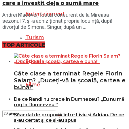
care a investit deja o sumă mare
Entertainment
Andrei Macovei, fostul concurent de la Mireasa
sezonul 7, și-a achiziționat propria locuință, după
divorțul de Simona. Singur, după un ...
Turism
TOP ARTICOLE
Social
Câte clase a terminat Regele Florin
Salam? „Duceți-vă la școală, cartea e
Filme
bună!”
De ce Randi nu crede în Dumnezeu? „Eu nu mă
rog la Dumnezeu!”
Scandal de proporții între Liviu și Adrian. De ce
s-au certat și ce și-au spus