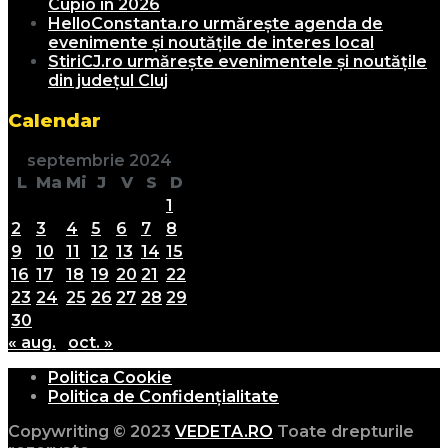
Cupio în 2026
HelloConstanta.ro urmărește agenda de
evenimente și noutățile de interes local
StiriCJ.ro urmărește evenimentele și noutățile
din județul Cluj
Calendar
septembrie 2024
L
Ma
Mi
J
V
S
D
1
2
3
4
5
6
7
8
9
10
11
12
13
14
15
16
17
18
19
20
21
22
23
24
25
26
27
28
29
30
« aug.
oct. »
Politica Cookie
Politica de Confidențialitate
Copywriting © 2023
VEDETA.RO
Toate drepturile