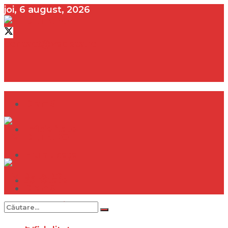
joi, 6 august, 2026
contact@vedeta.ro
Dramă
Infidelitate
Frumusețe
Sănătate
Dramă
Internațional