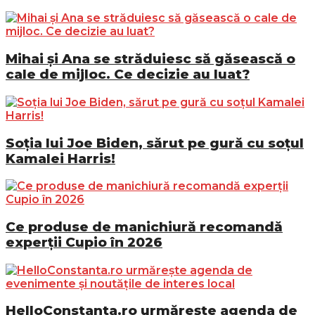
Mihai și Ana se străduiesc să găsească o
cale de mijloc. Ce decizie au luat?
Soția lui Joe Biden, sărut pe gură cu soțul
Kamalei Harris!
Ce produse de manichiură recomandă
experții Cupio în 2026
HelloConstanta.ro urmărește agenda de