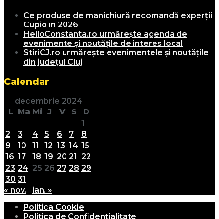
Ce produse de manichiură recomandă experții
Cupio în 2026
HelloConstanta.ro urmărește agenda de
evenimente și noutățile de interes local
StiriCJ.ro urmărește evenimentele și noutățile
din județul Cluj
Calendar
decembrie 2024
L
Ma
Mi
J
V
S
D
1
2
3
4
5
6
7
8
9
10
11
12
13
14
15
16
17
18
19
20
21
22
23
24
25
26
27
28
29
30
31
« nov.
ian. »
Politica Cookie
Politica de Confidențialitate