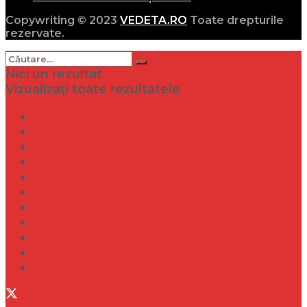
Copywriting © 2023
VEDETA.RO
Toate drepturile
rezervate.
Nici un rezultat
Vizualizați toate rezultatele
Dramă
Infidelitate
Frumusețe
Sănătate
Internațional
Diverse
Lifestyle
Entertainment
Turism
Social
Filme