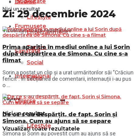
Infidelitate
Diverse
Nici un rezultat
Zi:
29 decembrie 2024
Lifestyle
Frumusețe
Vizualizați toate rezultatele
Entertainment
Prima apariție în mediul online a lui Sorin
Turism
Sănătate
după despărțirea de Simona. Cu cine s-a
filmat
Social
Sorin a postat un clip și a urat urmăritorilor săi ”Crăciun
Internațional
Filme
fericit”. În secțiunea de comentarii, internauții i-au pus
o ...
Diverse
Nici un rezultat
De ce s-au despărțit, de fapt, Sorin și
Simona. Cum au ajuns să se separe
Lifestyle
Vizualizați toate rezultatele
Simona și Sorin au povestit cum au ajuns să se