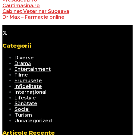
Cautimasina.ro
Cabinet Veterinar Suceava
Dr.Max – Farmacie online
Categorii
Diverse
Dramă
Entertainment
Filme
Frumusețe
Infidelitate
Internațional
Lifestyle
Sănătate
Social
Turism
Uncategorized
Articole Recente