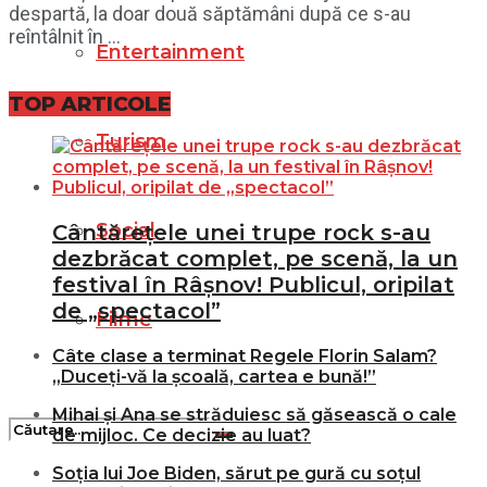
despartă, la doar două săptămâni după ce s-au
reîntâlnit în ...
Entertainment
TOP ARTICOLE
Turism
Social
Cântărețele unei trupe rock s-au
dezbrăcat complet, pe scenă, la un
festival în Râșnov! Publicul, oripilat
de „spectacol”
Filme
Câte clase a terminat Regele Florin Salam?
„Duceți-vă la școală, cartea e bună!”
Mihai și Ana se străduiesc să găsească o cale
de mijloc. Ce decizie au luat?
Soția lui Joe Biden, sărut pe gură cu soțul