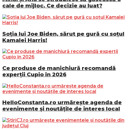
cale de mijloc. Ce decizie au luat?
Soția lui Joe Biden, sărut pe gură cu soțul
Kamalei Harris!
Ce produse de manichiură recomandă
experții Cupio în 2026
HelloConstanta.ro urmărește agenda de
evenimente și noutățile de interes local