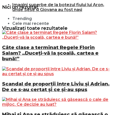
Imagini superbe de la botezul fiului lui Aron,
Nici un rezultat
unde Sese și Giovana au fost nași
Trending
Cele mai recente
Vizualizați toate rezultatele
Câte clase a terminat Regele Florin
Salam? „Duceți-vă la școală, cartea e
bună!”
Scandal de proporții între Liviu și Adrian.
De ce s-au certat și ce și-au spus
Mihai și Ana se străduiesc să găsească o