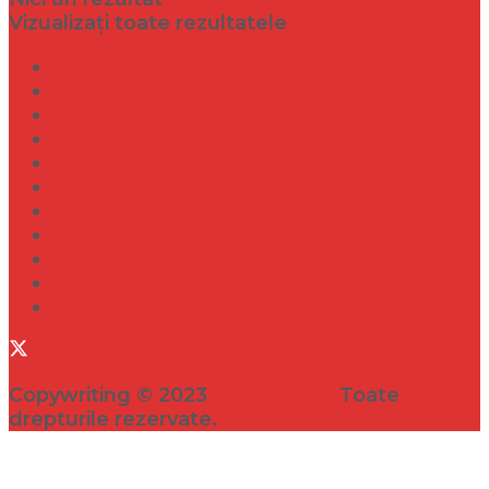
Vizualizați toate rezultatele
Dramă
Infidelitate
Frumusețe
Sănătate
Internațional
Diverse
Lifestyle
Entertainment
Turism
Social
Filme
Copywriting © 2023
VEDETA.RO
Toate
drepturile rezervate.