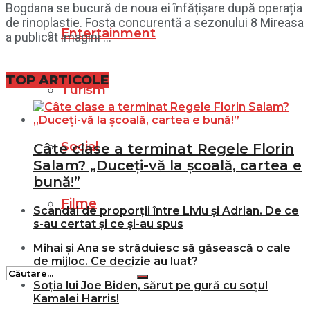
Bogdana se bucură de noua ei înfățișare după operația
de rinoplastie. Fosta concurentă a sezonului 8 Mireasa
Entertainment
a publicat imagini ...
TOP ARTICOLE
Turism
Social
Câte clase a terminat Regele Florin
Salam? „Duceți-vă la școală, cartea e
bună!”
Filme
Scandal de proporții între Liviu și Adrian. De ce
s-au certat și ce și-au spus
Mihai și Ana se străduiesc să găsească o cale
de mijloc. Ce decizie au luat?
Soția lui Joe Biden, sărut pe gură cu soțul
Kamalei Harris!