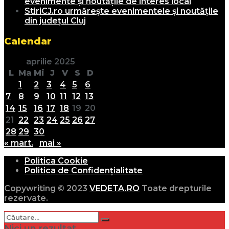
evenimente și noutățile de interes local
StiriCJ.ro urmărește evenimentele și noutățile
din județul Cluj
Calendar
aprilie 2025
L
Ma
Mi
J
V
S
D
1
2
3
4
5
6
7
8
9
10
11
12
13
14
15
16
17
18
19
20
21
22
23
24
25
26
27
28
29
30
« mart.
mai »
Politica Cookie
Politica de Confidențialitate
Copywriting © 2023
VEDETA.RO
Toate drepturile
rezervate.
Nici un rezultat