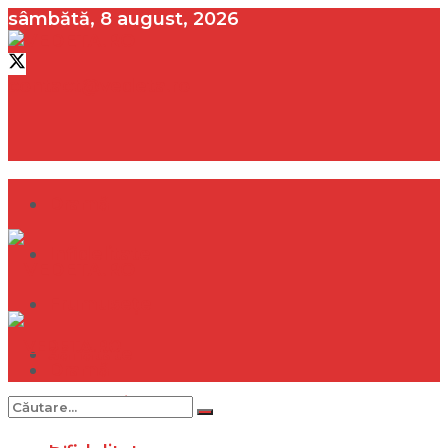
sâmbătă, 8 august, 2026
contact@vedeta.ro
Dramă
Infidelitate
Frumusețe
Sănătate
Dramă
Internațional