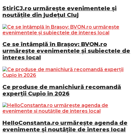
StiriCJ.ro urmărește evenimentele și
noutățile din județul Cluj
Ce se întâmplă în Brașov: BVON.ro
urmărește evenimentele și subiectele de
interes local
Ce produse de manichiură recomandă
experții Cupio în 2026
HelloConstanta.ro urmărește agenda de
evenimente și noutățile de interes local