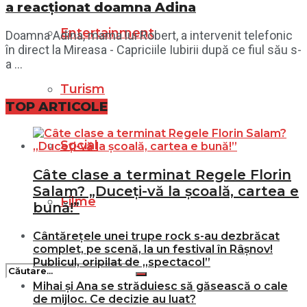
a reacționat doamna Adina
Entertainment
Doamna Adina, mama lui Robert, a intervenit telefonic
în direct la Mireasa - Capriciile Iubirii după ce fiul său s-
a ...
Turism
TOP ARTICOLE
Social
Câte clase a terminat Regele Florin
Salam? „Duceți-vă la școală, cartea e
Filme
bună!”
Cântărețele unei trupe rock s-au dezbrăcat
complet, pe scenă, la un festival în Râșnov!
Publicul, oripilat de „spectacol”
Mihai și Ana se străduiesc să găsească o cale
de mijloc. Ce decizie au luat?