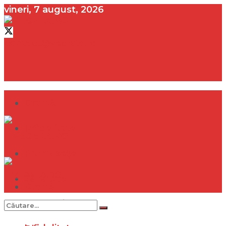
vineri, 7 august, 2026
contact@vedeta.ro
Dramă
Infidelitate
Frumusețe
Sănătate
Dramă
Internațional