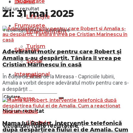
Infidelitate
Diverse
Nici un rezultat
Zi:
31 mai 2025
Lifestyle
Frumusețe
Vizualizați toate rezultatele
Entertainment
Turism
Sănătate
Adevăratul motiv pentru care Robert și
Amalia s-au despărțit. Tânăra îl vrea pe
Social
Cristian Marinescu în casă
Internațional
Filme
În ediția de vineri de la Mireasa - Capriciile Iubirii,
Amalia a vorbit despre adevăratul motiv pentru care s-
a despărțit ...
Diverse
Nici un rezultat
Lifestyle
Mama lui Robert, intervenție telefonică
Vizualizați toate rezultatele
după despărțirea fiului ei de Amalia. Cum