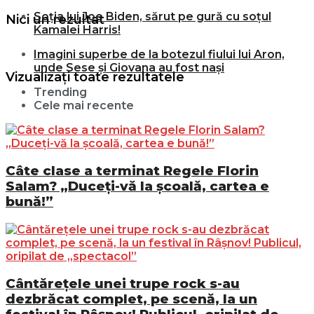
Soția lui Joe Biden, sărut pe gură cu soțul
Nici un rezultat
Kamalei Harris!
Imagini superbe de la botezul fiului lui Aron,
unde Sese și Giovana au fost nași
Vizualizați toate rezultatele
Trending
Cele mai recente
Câte clase a terminat Regele Florin
Salam? „Duceți-vă la școală, cartea e
bună!”
Cântărețele unei trupe rock s-au
dezbrăcat complet, pe scenă, la un