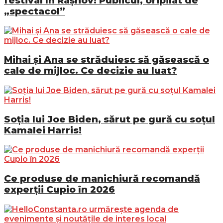
festival în Râșnov! Publicul, oripilat de
„spectacol”
Mihai și Ana se străduiesc să găsească o
cale de mijloc. Ce decizie au luat?
Soția lui Joe Biden, sărut pe gură cu soțul
Kamalei Harris!
Ce produse de manichiură recomandă
experții Cupio în 2026