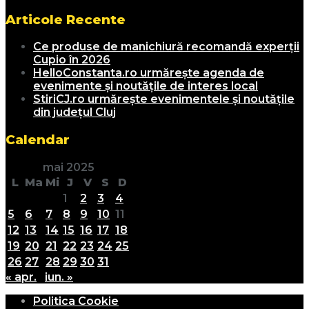
Articole Recente
Ce produse de manichiură recomandă experții
Cupio în 2026
HelloConstanta.ro urmărește agenda de
evenimente și noutățile de interes local
StiriCJ.ro urmărește evenimentele și noutățile
din județul Cluj
Calendar
mai 2025
L
Ma
Mi
J
V
S
D
1
2
3
4
5
6
7
8
9
10
11
12
13
14
15
16
17
18
19
20
21
22
23
24
25
26
27
28
29
30
31
« apr.
iun. »
Politica Cookie