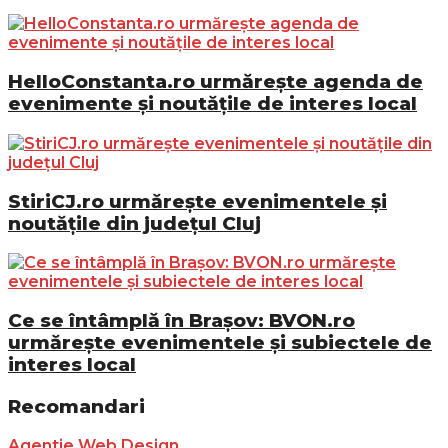
HelloConstanta.ro urmărește agenda de
evenimente și noutățile de interes local
StiriCJ.ro urmărește evenimentele și
noutățile din județul Cluj
Ce se întâmplă în Brașov: BVON.ro
urmărește evenimentele și subiectele de
interes local
Recomandari
Agentie Web Design