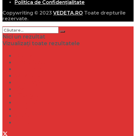
Politica de Confidențialitate
Copywriting © 2023
VEDETA.RO
Toate drepturile
rezervate.
Nici un rezultat
Vizualizați toate rezultatele
Dramă
Infidelitate
Frumusețe
Sănătate
Internațional
Diverse
Lifestyle
Entertainment
Turism
Social
Filme