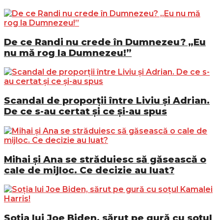
De ce Randi nu crede în Dumnezeu? „Eu
nu mă rog la Dumnezeu!”
Scandal de proporții între Liviu și Adrian.
De ce s-au certat și ce și-au spus
Mihai și Ana se străduiesc să găsească o
cale de mijloc. Ce decizie au luat?
Soția lui Joe Biden, sărut pe gură cu soțul