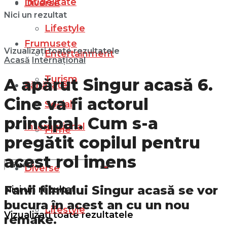
Infidelitate
Diverse
Nici un rezultat
Lifestyle
Frumusețe
Vizualizați toate rezultatele
Entertainment
Acasă
Internațional
Turism
A apărut Singur acasă 6.
Sănătate
Cine va fi actorul
Social
principal. Cum s-a
Internațional
Filme
pregătit copilul pentru
acest rol imens
Diverse
Fanii filmului Singur acasă se vor
Nici un rezultat
bucura în acest an cu un nou
Lifestyle
Vizualizați toate rezultatele
remake.