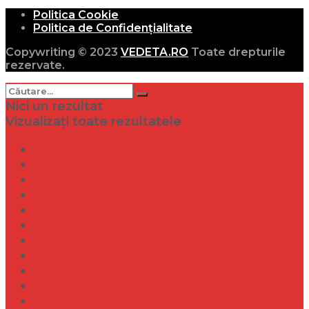
Politica Cookie
Politica de Confidențialitate
Copywriting © 2023
VEDETA.RO
Toate drepturile
rezervate.
Nici un rezultat
Vizualizați toate rezultatele
Dramă
Infidelitate
Frumusețe
Sănătate
Internațional
Diverse
Lifestyle
Entertainment
Turism
Social
Filme