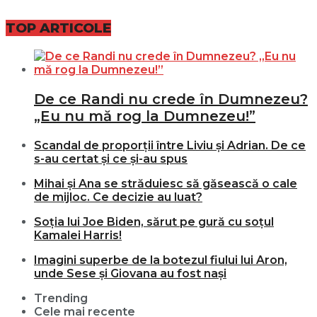
TOP ARTICOLE
De ce Randi nu crede în Dumnezeu?
„Eu nu mă rog la Dumnezeu!”
Scandal de proporții între Liviu și Adrian. De ce
s-au certat și ce și-au spus
Mihai și Ana se străduiesc să găsească o cale
de mijloc. Ce decizie au luat?
Soția lui Joe Biden, sărut pe gură cu soțul
Kamalei Harris!
Imagini superbe de la botezul fiului lui Aron,
unde Sese și Giovana au fost nași
Trending
Cele mai recente