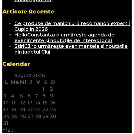
Articole Recente
Ce produse de manichiură recomandă experții
Cupio în 2026
HelloConstanta.ro urmărește agenda de
evenimente și noutățile de interes local
StiriCJ.ro urmărește evenimentele și noutățile
din județul Cluj
Calendar
august 2026
L
Ma
Mi
J
V
S
D
1
2
3
4
5
6
7
8
9
10
11
12
13
14
15
16
17
18
19
20
21
22
23
24
25
26
27
28
29
30
31
« iul.