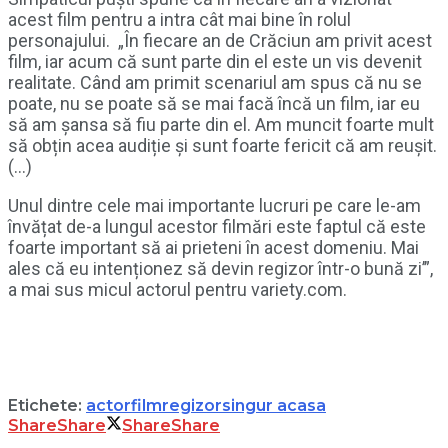
acest film pentru a intra cât mai bine în rolul
personajului. „În fiecare an de Crăciun am privit acest
film, iar acum că sunt parte din el este un vis devenit
realitate. Când am primit scenariul am spus că nu se
poate, nu se poate să se mai facă încă un film, iar eu
să am șansa să fiu parte din el. Am muncit foarte mult
să obțin acea audiție și sunt foarte fericit că am reușit.
(…)
Unul dintre cele mai importante lucruri pe care le-am
învățat de-a lungul acestor filmări este faptul că este
foarte important să ai prieteni în acest domeniu. Mai
ales că eu intenționez să devin regizor într-o bună zi’”,
a mai sus micul actorul pentru variety.com.
Etichete:
actor
film
regizor
singur acasa
Share
Share
Share
Share