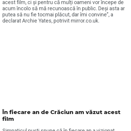
acest film, ci și pentru că mulți oameni vor începe de
acum încolo să mă recunoască în public. Deși asta ar
putea să nu fie tocmai plăcut, dar îmi convine”, a
declarat Archie Yates, potrivit mirror.co.uk.
În fiecare an de Crăciun am văzut acest
film
Simpaticul puști spune că în fiecare an a vizionat