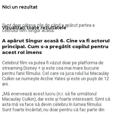
Nici un rezultat
Sunt doar câteva zile de când a apărut partea a
Vizualizați toate rezultatele
cebrului film Singur acasă.
A apărut Singur acasă 6. Cine va fi actorul
principal. Cum s-a pregătit copilul pentru
acest rol imens
Celebrul film va putea fi văzut doar pe platforma de
streaming Disney + și este cea mai mare bucurie
pentru fanii filmului. Cel care va juca rolul lui Macaulay
Culkin se numește Archie Yates și este un puști de 12
ani.
„Mă enervează acest lucru (n.r. să fie următorul
Macaulay Culkin), dar este și foarte interesant. Simt că
asta mă va face să devin celebru în lumea filmului.
Sunt foarte încântat, nu doar pentru că fac parte din