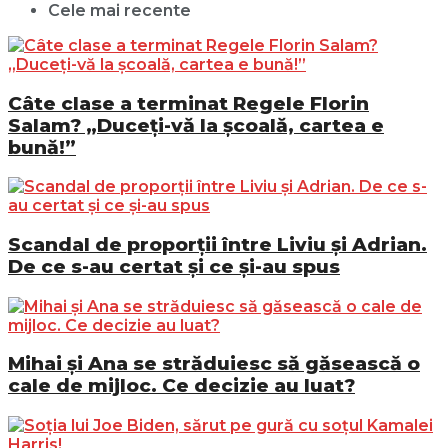
Cele mai recente
Câte clase a terminat Regele Florin
Salam? „Duceți-vă la școală, cartea e
bună!”
Scandal de proporții între Liviu și Adrian.
De ce s-au certat și ce și-au spus
Mihai și Ana se străduiesc să găsească o
cale de mijloc. Ce decizie au luat?