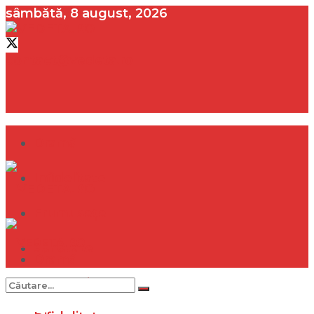
sâmbătă, 8 august, 2026
contact@vedeta.ro
Dramă
Infidelitate
Frumusețe
Sănătate
Dramă
Internațional