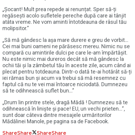
„Șocant! Mult prea repede ai renunțat. Sper să-ți
regăsești acolo sufletele pereche după care ai tânjit
atâta vreme. Ne vom aminti întotdeauna de râsul tău
molipsitor.”
„Să mă gândesc la așa mare durere e greu de vorbit…
Cei mai buni oameni ne părăsesc mereu. Nimic nu se
compară cu amintirile dulci pe care le-am împărtășit.
Nu este nimic mai dureros decât să mă gândesc la
ochii tăi și la zâmbetul tău în aceste zile, acum când ai
plecat pentru totdeauna. Dintr-o dată te-ai hotărât să-ți
iei rămas bun și acum va trebui să mă resemnez cu
faptul că nu te vei mai întoarce niciodată. Dumnezeu
să te odihnească suflet bun…”
„Drum lin printre stele, dragă Mădă ! Dumnezeu să te
odihnească în liniște și pace! EU, un vechi prieten…”,
sunt doar câteva dintre mesajele urmăritorilor
Mădălinei Manole, pe pagina sa de Facebook.
Share
Share
Share
Share