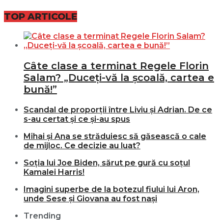
TOP ARTICOLE
Câte clase a terminat Regele Florin
Salam? „Duceți-vă la școală, cartea e
bună!”
Scandal de proporții între Liviu și Adrian. De ce
s-au certat și ce și-au spus
Mihai și Ana se străduiesc să găsească o cale
de mijloc. Ce decizie au luat?
Soția lui Joe Biden, sărut pe gură cu soțul
Kamalei Harris!
Imagini superbe de la botezul fiului lui Aron,
unde Sese și Giovana au fost nași
Trending