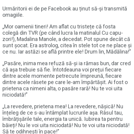
Urmăritorii ei de pe Facebook au ținut să-și transmită
omagiile.
„Mor oamenii tineri! Am aflat cu tristețe că fosta
colegă din TVR (pe când lucra la matinalul Cu capu-
zori!), Madalina Manole, a decedat. Pot spune decât că
sunt șocat. Era astrolog, citea în stele tot ce ne place și
ce nu. Iar astăzi se află printre ele! Drum lin, Mădălina!”
„Pasăre, inima mea refuză să-și ia rămas bun, dar cred
că așa trebuie să fie. Întotdeauna voi prețui fiecare
dintre acele momente petrecute împreună, fiecare
dintre acele râsete pe care le-am împărtășit. Ai fost o
prietena ca nimeni alta, o pasăre rară! Nu te voi uita
niciodată!”
„La revedere, prietena mea! La revedere, nășică! Nu
înțeleg de ce s-au întâmplat lucrurile așa. Râsul tau,
îmbrățișările tale, energia ta unică. Iubirea ta pentru
băieți! Nu le voi uita niciodată! Nu te voi uita niciodată!
Să te odihnești în pace!”