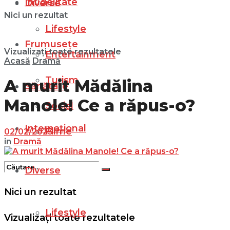
Infidelitate
Diverse
Nici un rezultat
Lifestyle
Frumusețe
Vizualizați toate rezultatele
Entertainment
Acasă
Dramă
Turism
A murit Mădălina
Sănătate
Manole! Ce a răpus-o?
Social
Internațional
Filme
02/02/2023
in
Dramă
Diverse
Nici un rezultat
Lifestyle
Vizualizați toate rezultatele