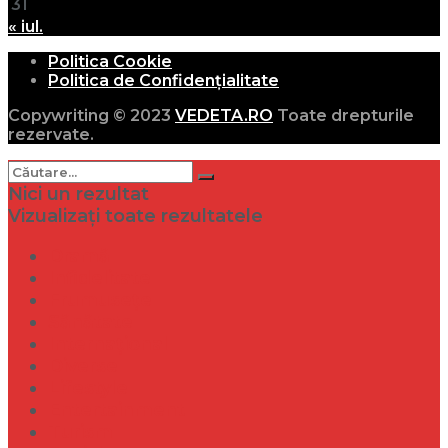
31
« iul.
Politica Cookie
Politica de Confidențialitate
Copywriting © 2023
VEDETA.RO
Toate drepturile
rezervate.
Nici un rezultat
Vizualizați toate rezultatele
Dramă
Infidelitate
Frumusețe
Sănătate
Internațional
Diverse
Lifestyle
Entertainment
Turism