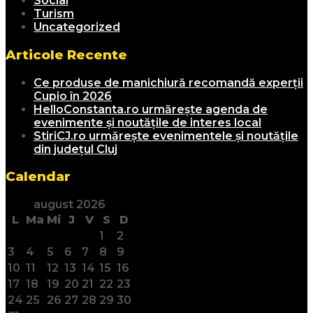
Social
Turism
Uncategorized
Articole Recente
Ce produse de manichiură recomandă experții
Cupio în 2026
HelloConstanta.ro urmărește agenda de
evenimente și noutățile de interes local
StiriCJ.ro urmărește evenimentele și noutățile
din județul Cluj
Calendar
august 2026
L
Ma
Mi
J
V
S
D
1
2
3
4
5
6
7
8
9
10
11
12
13
14
15
16
17
18
19
20
21
22
23
24
25
26
27
28
29
30