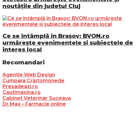
noutățile din județul Cluj
Ce se întâmplă în Brașov: BVON.ro
urmărește evenimentele și subiectele de
interes local
Recomandari
Agentie Web Design
Cumpara Criptomonede
Presadeazi.ro
Cautimasina.ro
Cabinet Veterinar Suceava
Dr.Max – Farmacie online