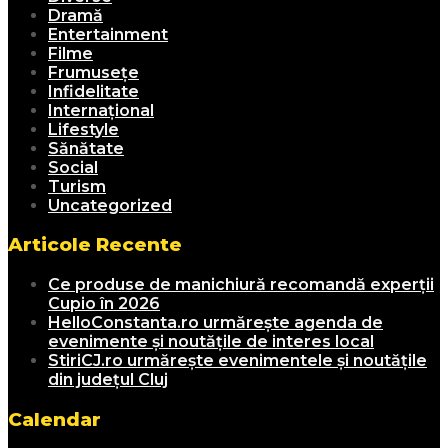
Dramă
Entertainment
Filme
Frumusețe
Infidelitate
Internațional
Lifestyle
Sănătate
Social
Turism
Uncategorized
Articole Recente
Ce produse de manichiură recomandă experții
Cupio în 2026
HelloConstanta.ro urmărește agenda de
evenimente și noutățile de interes local
StiriCJ.ro urmărește evenimentele și noutățile
din județul Cluj
Calendar