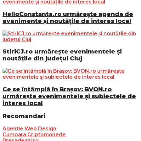
HelloConstanta.ro urmărește agenda de
evenimente și noutățile de interes local
StiriCJ.ro urmărește evenimentele și
noutățile din județul Cluj
Ce se întâmplă în Brașov: BVON.ro
urmărește evenimentele și subiectele de
interes local
Recomandari
Agentie Web Design
Cumpara Criptomonede
Presadeazi.ro