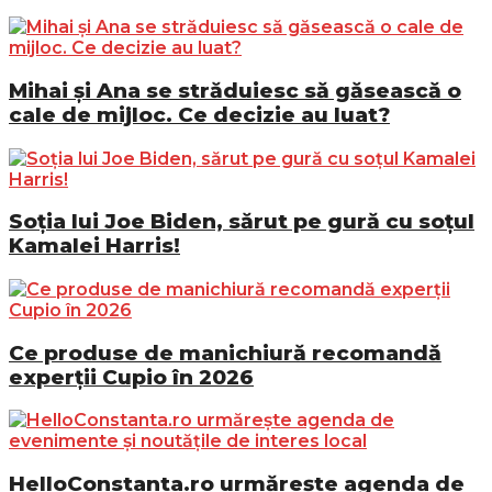
Mihai și Ana se străduiesc să găsească o
cale de mijloc. Ce decizie au luat?
Soția lui Joe Biden, sărut pe gură cu soțul
Kamalei Harris!
Ce produse de manichiură recomandă
experții Cupio în 2026
HelloConstanta.ro urmărește agenda de