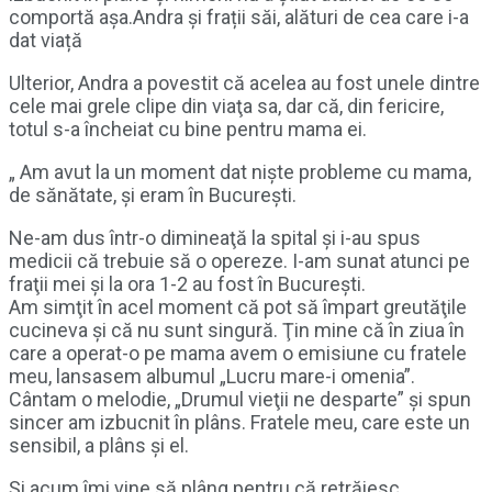
comportă așa.Andra și frații săi, alături de cea care i-a
dat viață
Ulterior, Andra a povestit că acelea au fost unele dintre
cele mai grele clipe din viaţa sa, dar că, din fericire,
totul s-a încheiat cu bine pentru mama ei.
„ Am avut la un moment dat nişte probleme cu mama,
de sănătate, şi eram în Bucureşti.
Ne-am dus într-o dimineaţă la spital şi i-au spus
medicii că trebuie să o opereze. I-am sunat atunci pe
fraţii mei şi la ora 1-2 au fost în Bucureşti.
Am simţit în acel moment că pot să împart greutăţile
cucineva şi că nu sunt singură. Ţin mine că în ziua în
care a operat-o pe mama avem o emisiune cu fratele
meu, lansasem albumul „Lucru mare-i omenia”.
Cântam o melodie, „Drumul vieţii ne desparte” şi spun
sincer am izbucnit în plâns. Fratele meu, care este un
sensibil, a plâns şi el.
Şi acum îmi vine să plâng pentru că retrăiesc