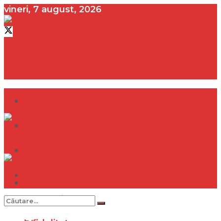
vineri, 7 august, 2026
contact@vedeta.ro
Dramă
Infidelitate
Frumusețe
Sănătate
Dramă
Internațional