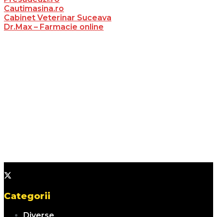
Cautimasina.ro
Cabinet Veterinar Suceava
Dr.Max – Farmacie online
Categorii
Diverse