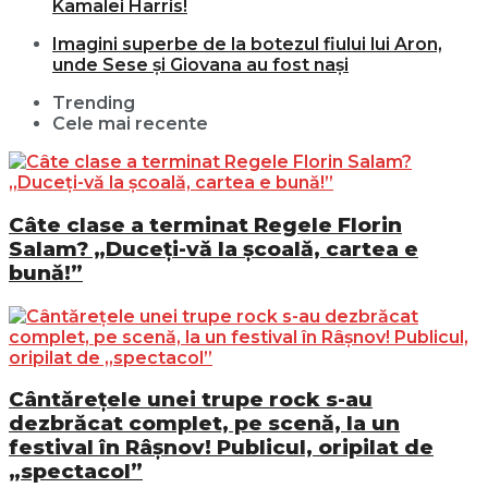
Kamalei Harris!
Imagini superbe de la botezul fiului lui Aron,
unde Sese și Giovana au fost nași
Trending
Cele mai recente
Câte clase a terminat Regele Florin
Salam? „Duceți-vă la școală, cartea e
bună!”
Cântărețele unei trupe rock s-au
dezbrăcat complet, pe scenă, la un
festival în Râșnov! Publicul, oripilat de
„spectacol”