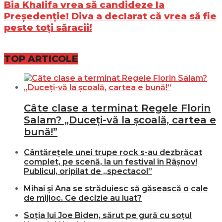
Bia Khalifa vrea să candideze la
Președenție! Diva a declarat că vrea să fie
peste toți săracii!
TOP ARTICOLE
Câte clase a terminat Regele Florin
Salam? „Duceți-vă la școală, cartea e
bună!”
Cântărețele unei trupe rock s-au dezbrăcat
complet, pe scenă, la un festival în Râșnov!
Publicul, oripilat de „spectacol”
Mihai și Ana se străduiesc să găsească o cale
de mijloc. Ce decizie au luat?
Soția lui Joe Biden, sărut pe gură cu soțul