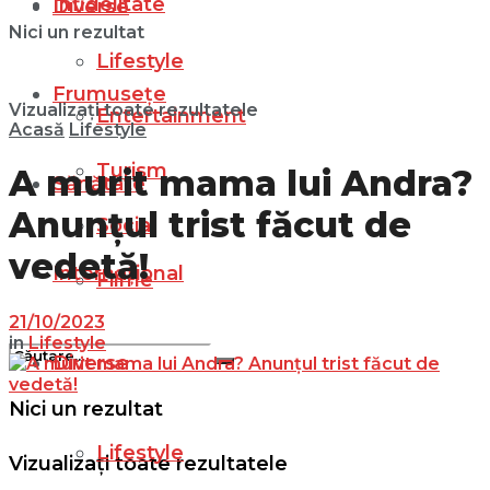
Infidelitate
Diverse
Nici un rezultat
Lifestyle
Frumusețe
Vizualizați toate rezultatele
Entertainment
Acasă
Lifestyle
Turism
A murit mama lui Andra?
Sănătate
Anunțul trist făcut de
Social
vedetă!
Internațional
Filme
21/10/2023
in
Lifestyle
Diverse
Nici un rezultat
Lifestyle
Vizualizați toate rezultatele