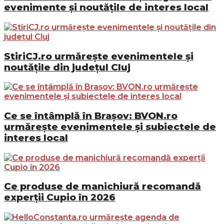
evenimente și noutățile de interes local
StiriCJ.ro urmărește evenimentele și
noutățile din județul Cluj
Ce se întâmplă în Brașov: BVON.ro
urmărește evenimentele și subiectele de
interes local
Ce produse de manichiură recomandă
experții Cupio în 2026