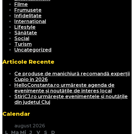
Filme
Frumusețe
Infidelitate
Internațional
Lifestyle
Sănătate
Social
Turism
Uncategorized
Articole Recente
Ce produse de manichiură recomandă experții
Cupio în 2026
HelloConstanta.ro urmărește agenda de
evenimente și noutățile de interes local
StiriCJ.ro urmărește evenimentele și noutățile
din județul Cluj
Calendar
august 2026
L
Ma
Mi
J
V
S
D