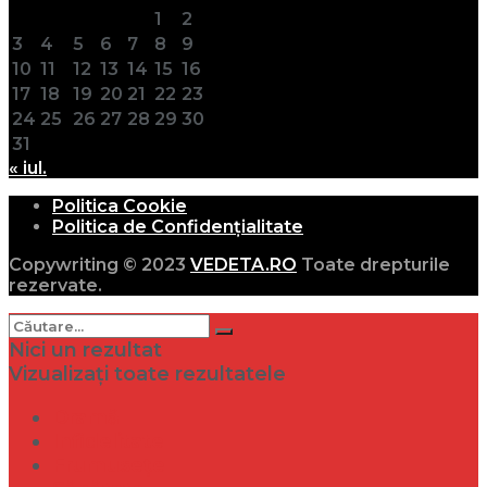
1
2
3
4
5
6
7
8
9
10
11
12
13
14
15
16
17
18
19
20
21
22
23
24
25
26
27
28
29
30
31
« iul.
Politica Cookie
Politica de Confidențialitate
Copywriting © 2023
VEDETA.RO
Toate drepturile
rezervate.
Nici un rezultat
Vizualizați toate rezultatele
Dramă
Infidelitate
Frumusețe