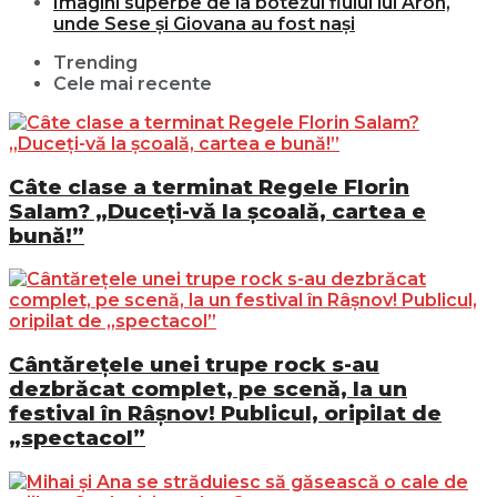
Imagini superbe de la botezul fiului lui Aron,
unde Sese și Giovana au fost nași
Trending
Cele mai recente
Câte clase a terminat Regele Florin
Salam? „Duceți-vă la școală, cartea e
bună!”
Cântărețele unei trupe rock s-au
dezbrăcat complet, pe scenă, la un
festival în Râșnov! Publicul, oripilat de
„spectacol”