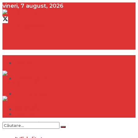
vineri, 7 august, 2026
contact@vedeta.ro
Dramă
Infidelitate
Frumusețe
Sănătate
Dramă
Internațional