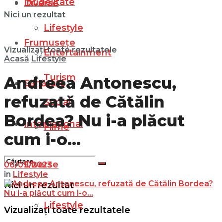
Infidelitate
Diverse
Nici un rezultat
Lifestyle
Frumusețe
Vizualizați toate rezultatele
Entertainment
Acasă
Lifestyle
Turism
Andreea Antonescu,
Sănătate
refuzată de Cătălin
Social
Bordea? Nu i-a plăcut
Internațional
Filme
cum i-o…
Diverse
06/09/2023
in
Lifestyle
Nici un rezultat
Lifestyle
Vizualizați toate rezultatele