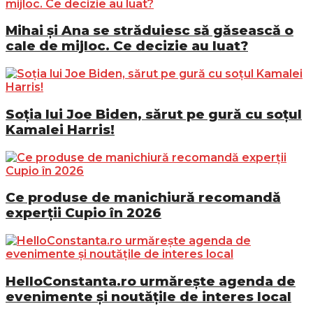
Mihai și Ana se străduiesc să găsească o
cale de mijloc. Ce decizie au luat?
Soția lui Joe Biden, sărut pe gură cu soțul
Kamalei Harris!
Ce produse de manichiură recomandă
experții Cupio în 2026
HelloConstanta.ro urmărește agenda de
evenimente și noutățile de interes local