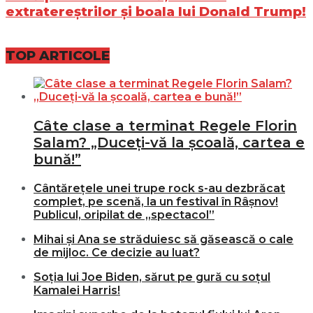
extratereștrilor și boala lui Donald Trump!
TOP ARTICOLE
Câte clase a terminat Regele Florin
Salam? „Duceți-vă la școală, cartea e
bună!”
Cântărețele unei trupe rock s-au dezbrăcat
complet, pe scenă, la un festival în Râșnov!
Publicul, oripilat de „spectacol”
Mihai și Ana se străduiesc să găsească o cale
de mijloc. Ce decizie au luat?
Soția lui Joe Biden, sărut pe gură cu soțul
Kamalei Harris!