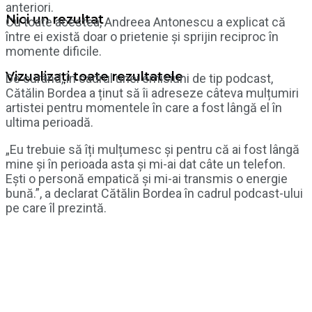
anteriori.
Nici un rezultat
Cu toate acestea, Andreea Antonescu a explicat că
între ei există doar o prietenie și sprijin reciproc în
momente dificile.
Vizualizați toate rezultatele
De curând, în cadrul unei emisiuni de tip podcast,
Cătălin Bordea a ținut să îi adreseze câteva mulțumiri
artistei pentru momentele în care a fost lângă el în
ultima perioadă.
„Eu trebuie să îți mulțumesc și pentru că ai fost lângă
mine și în perioada asta și mi-ai dat câte un telefon.
Ești o personă empatică și mi-ai transmis o energie
bună.”, a declarat Cătălin Bordea în cadrul podcast-ului
pe care îl prezintă.