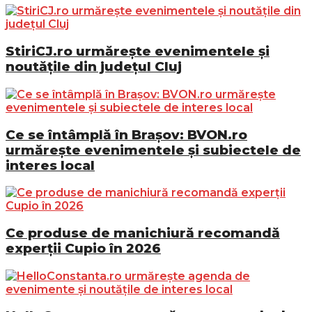
StiriCJ.ro urmărește evenimentele și
noutățile din județul Cluj
Ce se întâmplă în Brașov: BVON.ro
urmărește evenimentele și subiectele de
interes local
Ce produse de manichiură recomandă
experții Cupio în 2026