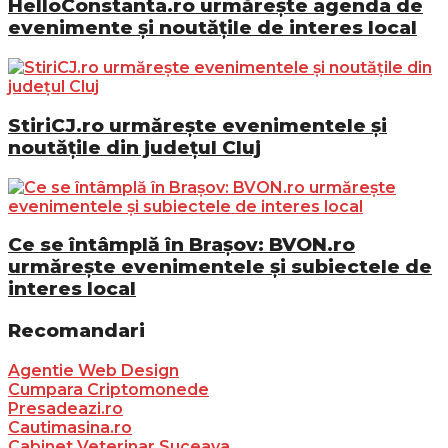
HelloConstanta.ro urmărește agenda de
evenimente și noutățile de interes local
StiriCJ.ro urmărește evenimentele și
noutățile din județul Cluj
Ce se întâmplă în Brașov: BVON.ro
urmărește evenimentele și subiectele de
interes local
Recomandari
Agentie Web Design
Cumpara Criptomonede
Presadeazi.ro
Cautimasina.ro
Cabinet Veterinar Suceava