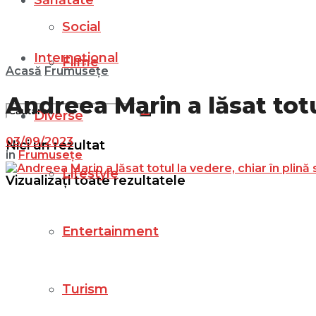
Sănătate
Social
Internațional
Filme
Acasă
Frumusețe
Andreea Marin a lăsat totul
Diverse
03/09/2023
Nici un rezultat
in
Frumusețe
Lifestyle
Vizualizați toate rezultatele
Entertainment
Turism