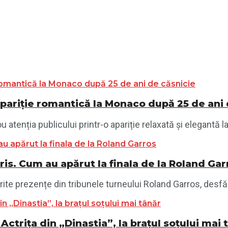
pariție romantică la Monaco după 25 de ani 
atenția publicului printr-o apariție relaxată și elegantă l
Paris. Cum au apărut la finala de la Roland Ga
ite prezențe din tribunele turneului Roland Garros, desfășu
 Actrița din „Dinastia”, la brațul soțului mai 