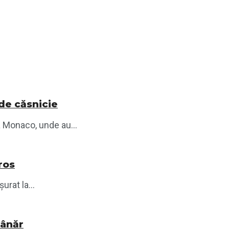
de căsnicie
a Monaco, unde au...
rros
rat la...
tânăr