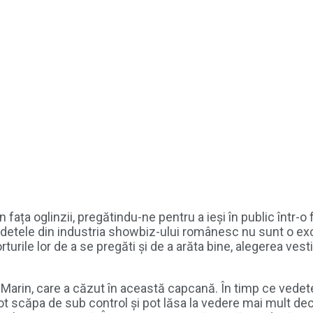
fața oglinzii, pregătindu-ne pentru a ieși în public într-
edetele din industria showbiz-ului românesc nu sunt o e
orturile lor de a se pregăti și de a arăta bine, alegerea ves
arin, care a căzut în această capcană. În timp ce vedete
pot scăpa de sub control și pot lăsa la vedere mai mult decâ