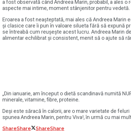
a fost observată când Andreea Marin, probabil, a ales o 
aspecte mai intime, moment stânjenitor pentru vedetă.
Eroarea a fost neașteptată, mai ales că Andreea Marin es
și clasice care îi pun în valoare silueta fără să expună p
se întreabă cum reușește acest lucru. Andreea Marin dezv
alimentar echilibrat și consistent, menit să o ajute să 
„Din ianuarie, am început o dietă scandinavă numită NUPO,
minerale, vitamine, fibre, proteine.
Deși este săracă în calorii, are o mare varietate de felu
spunea Andreea Marin, pentru Viva!, în urmă cu mai mult
Share
Share
Share
Share