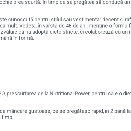
rochie prea scurtă. În timp ce se pregătea să conducă un b
te cunoscută pentru stilul său vestimentar decent și rafi
rea mult. Vedeta, în vârstă de 48 de ani, menține o formă f
ăluie că nu adoptă diete stricte, ci colaborează cu un nu
rămână în formă.
 prescurtarea de la Nutritional Power, pentru că e o dietă
ri de mâncare gustoase, ce se pregătesc rapid, în 2 până la
 timp.