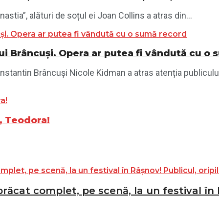
nastia”, alături de soțul ei Joan Collins a atras din...
lui Brâncuși. Opera ar putea fi vândută cu o
antin Brâncuși Nicole Kidman a atras atenția publicului in
, Teodora!
ăcat complet, pe scenă, la un festival în R