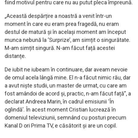
fiind motivul pentru care nu au putut pleca împreună.
„Această despărțire a noastră a venit într-un
moment în care eu eram prea fragedă, nu eram
destul de matură și în același moment am început
munca nebună la ‘Surprize’, am simțit o singurătate.
M-am simțit singură. N-am făcut față acestei
distanțe.
De iubit ne iubeam în continuare, dar aveam nevoie
de omul acela lângă mine. El n-a făcut nimic rău, dar
a avut niște studii, un master de urmat, cu care am
fost amândoi de acord și, practic, n-am făcut față”, a
declarat Andreea Marin, în cadrul emisiunii ‘În
oglindă’. În acest moment Cristian lucrează în
domeniul televiziunii, semnând cu posturi precum
Kanal D ori Prima TV, e căsătorit și are un copil.