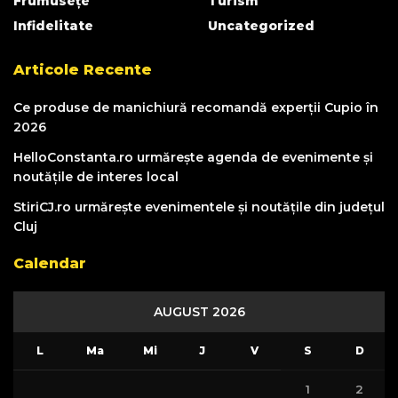
Frumusețe
Turism
Infidelitate
Uncategorized
Articole Recente
Ce produse de manichiură recomandă experții Cupio în
2026
HelloConstanta.ro urmărește agenda de evenimente și
noutățile de interes local
StiriCJ.ro urmărește evenimentele și noutățile din județul
Cluj
Calendar
AUGUST 2026
L
Ma
Mi
J
V
S
D
1
2