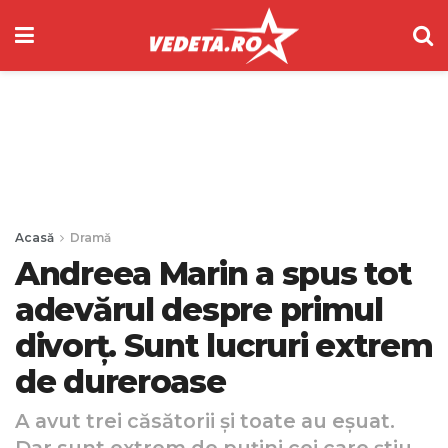
Acasă
Dramă
Andreea Marin a spus tot
adevărul despre primul
divorț. Sunt lucruri extrem
de dureroase
A avut trei căsătorii și toate au eșuat.
Dar sunt extrem de puțini cei care știu