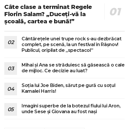
Câte clase a terminat Regele
Florin Salam? „Duceți-vă la
școală, cartea e bună!”
Cântărețele unei trupe rock s-au dezbrăcat
complet, pe scenă, la un festival în Râșnov!
Publicul, oripilat de „spectacol”
Mihai și Ana se străduiesc să găsească o cale
de mijloc. Ce decizie au luat?
Soția lui Joe Biden, sărut pe gură cu soțul
Kamalei Harris!
Imagini superbe de la botezul fiului lui Aron,
unde Sese și Giovana au fost nași