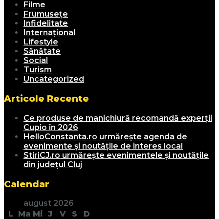
Filme
Frumusețe
Infidelitate
Internațional
Lifestyle
Sănătate
Social
Turism
Uncategorized
Articole Recente
Ce produse de manichiură recomandă experții
Cupio în 2026
HelloConstanta.ro urmărește agenda de
evenimente și noutățile de interes local
StiriCJ.ro urmărește evenimentele și noutățile
din județul Cluj
Calendar
august 2026
L
Ma
Mi
J
V
S
D