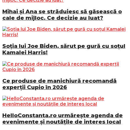
Mihai și Ana se străduiesc să găsească o
cale de mijloc. Ce decizie au luat?
Soția lui Joe Biden, sărut pe gură cu soțul
Kamalei Harris!
Ce produse de manichiură recomandă
experții Cupio în 2026
HelloConstanta.ro urmărește agenda de
evenimente și noutățile de interes local