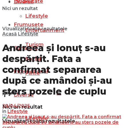
Infidelitate
Diverse
Nici un rezultat
Lifestyle
Frumusețe
Vizualizați toate rezultatele
Entertainment
Acasă
Lifestyle
Turism
Andreea și Ionuț s-au
Sănătate
despărțit. Fata a
Social
confirmat separarea
Internațional
Filme
după ce amândoi și-au
șters pozele de cuplu
Diverse
29/04/2025
Nici un rezultat
in
Lifestyle
Lifestyle
Vizualizați toate rezultatele