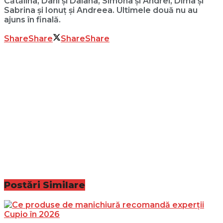
Cătălina, Dani și Daiana, Simona și Andrei, Dima și
Sabrina și Ionuț și Andreea. Ultimele două nu au
ajuns în finală.
Share
Share
Share
Share
Postări
Similare