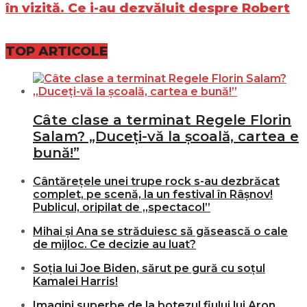
în vizită. Ce i-au dezvăluit despre Robert
TOP ARTICOLE
Câte clase a terminat Regele Florin
Salam? „Duceți-vă la școală, cartea e
bună!”
Cântărețele unei trupe rock s-au dezbrăcat
complet, pe scenă, la un festival în Râșnov!
Publicul, oripilat de „spectacol”
Mihai și Ana se străduiesc să găsească o cale
de mijloc. Ce decizie au luat?
Soția lui Joe Biden, sărut pe gură cu soțul
Kamalei Harris!
Imagini superbe de la botezul fiului lui Aron,