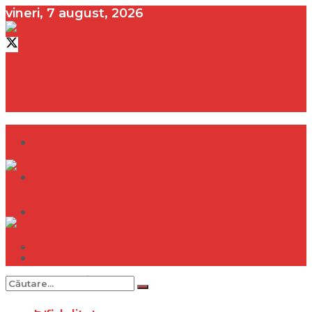
vineri, 7 august, 2026
contact@vedeta.ro
Dramă
Infidelitate
Frumusețe
Sănătate
Dramă
Internațional