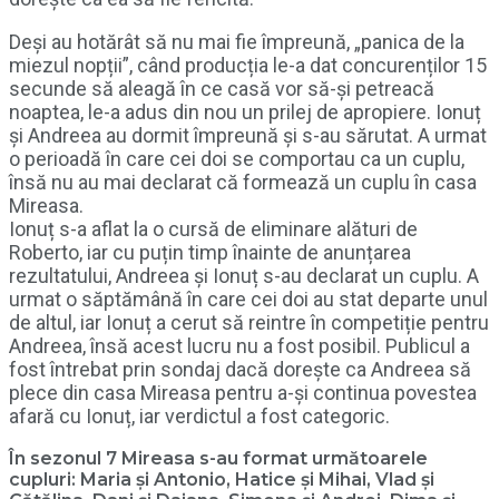
Deși au hotărât să nu mai fie împreună, „panica de la
miezul nopții”, când producția le-a dat concurenților 15
secunde să aleagă în ce casă vor să-și petreacă
noaptea, le-a adus din nou un prilej de apropiere. Ionuț
și Andreea au dormit împreună și s-au sărutat. A urmat
o perioadă în care cei doi se comportau ca un cuplu,
însă nu au mai declarat că formează un cuplu în casa
Mireasa.
Ionuț s-a aflat la o cursă de eliminare alături de
Roberto, iar cu puțin timp înainte de anunțarea
rezultatului, Andreea și Ionuț s-au declarat un cuplu. A
urmat o săptămână în care cei doi au stat departe unul
de altul, iar Ionuț a cerut să reintre în competiție pentru
Andreea, însă acest lucru nu a fost posibil. Publicul a
fost întrebat prin sondaj dacă dorește ca Andreea să
plece din casa Mireasa pentru a-și continua povestea
afară cu Ionuț, iar verdictul a fost categoric.
În sezonul 7 Mireasa s-au format următoarele
cupluri: Maria și Antonio, Hatice și Mihai, Vlad și