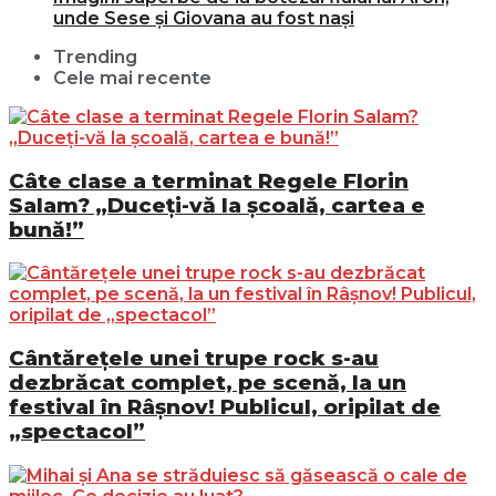
unde Sese și Giovana au fost nași
Trending
Cele mai recente
Câte clase a terminat Regele Florin
Salam? „Duceți-vă la școală, cartea e
bună!”
Cântărețele unei trupe rock s-au
dezbrăcat complet, pe scenă, la un
festival în Râșnov! Publicul, oripilat de
„spectacol”