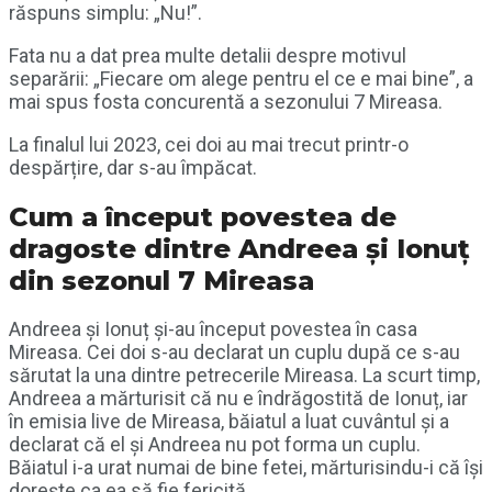
răspuns simplu: „Nu!”.
Fata nu a dat prea multe detalii despre motivul
separării: „Fiecare om alege pentru el ce e mai bine”, a
mai spus fosta concurentă a sezonului 7 Mireasa.
La finalul lui 2023, cei doi au mai trecut printr-o
despărțire, dar s-au împăcat.
Cum a început povestea de
dragoste dintre Andreea și Ionuț
din sezonul 7 Mireasa
Andreea și Ionuț și-au început povestea în casa
Mireasa. Cei doi s-au declarat un cuplu după ce s-au
sărutat la una dintre petrecerile Mireasa. La scurt timp,
Andreea a mărturisit că nu e îndrăgostită de Ionuț, iar
în emisia live de Mireasa, băiatul a luat cuvântul și a
declarat că el și Andreea nu pot forma un cuplu.
Băiatul i-a urat numai de bine fetei, mărturisindu-i că își
dorește ca ea să fie fericită.