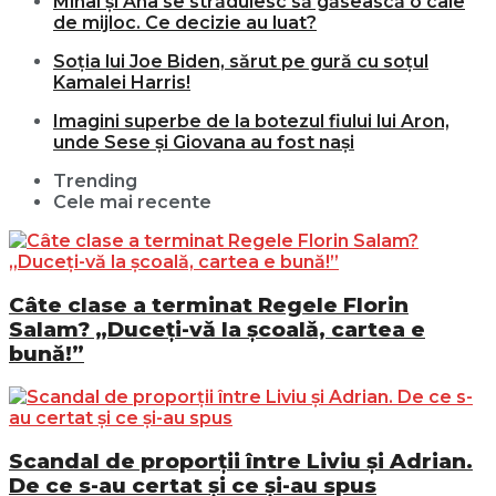
Mihai și Ana se străduiesc să găsească o cale
de mijloc. Ce decizie au luat?
Soția lui Joe Biden, sărut pe gură cu soțul
Kamalei Harris!
Imagini superbe de la botezul fiului lui Aron,
unde Sese și Giovana au fost nași
Trending
Cele mai recente
Câte clase a terminat Regele Florin
Salam? „Duceți-vă la școală, cartea e
bună!”
Scandal de proporții între Liviu și Adrian.
De ce s-au certat și ce și-au spus