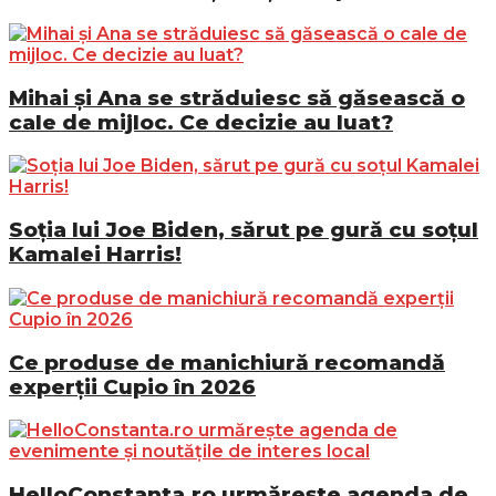
Mihai și Ana se străduiesc să găsească o
cale de mijloc. Ce decizie au luat?
Soția lui Joe Biden, sărut pe gură cu soțul
Kamalei Harris!
Ce produse de manichiură recomandă
experții Cupio în 2026
HelloConstanta.ro urmărește agenda de