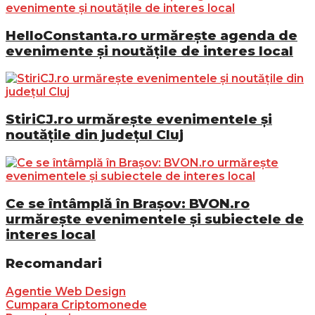
HelloConstanta.ro urmărește agenda de
evenimente și noutățile de interes local
StiriCJ.ro urmărește evenimentele și
noutățile din județul Cluj
Ce se întâmplă în Brașov: BVON.ro
urmărește evenimentele și subiectele de
interes local
Recomandari
Agentie Web Design
Cumpara Criptomonede