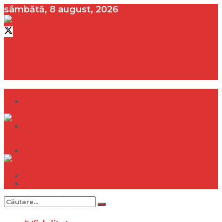
sâmbătă, 8 august, 2026
contact@vedeta.ro
Dramă
Infidelitate
Frumusețe
Sănătate
Dramă
Internațional