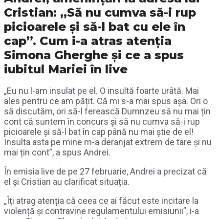
Cristian: „Să nu cumva să-i rup
picioarele și să-l bat cu ele în
cap”. Cum i-a atras atenția
Simona Gherghe și ce a spus
iubitul Mariei în live
„Eu nu l-am insulat pe el. O insultă foarte urâtă. Mai
ales pentru ce am pățit. Că mi s-a mai spus așa. Ori o
să discutăm, ori să-l ferească Dumnzeu să nu mai țin
cont că suntem în concurs și să nu cumva să-i rup
picioarele și să-l bat în cap până nu mai știe de el!
Insulta asta pe mine m-a deranjat extrem de tare și nu
mai țin cont”, a spus Andrei.
În emisia live de pe 27 februarie, Andrei a precizat că
el și Cristian au clarificat situația.
„Îți atrag atenția că ceea ce ai făcut este incitare la
violență și contravine regulamentului emisiunii”, i-a