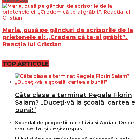
Next Post
Maria, pusă pe gânduri de scrisorile de la
prietenele ei: „Credem că te-ai grăbit”.
Reacția lui Cristian
TOP ARTICOLE
Câte clase a terminat Regele Florin
Salam? „Duceți-vă la școală, cartea e
bună!”
Scandal de proporții între Liviu și Adrian. De ce
s-au certat și ce și-au spus