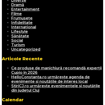
Diverse
Dramă
Entertainment
Filme
Frumusețe
Infidelitate
Internațional
Lifestyle
Sănătate
Social
Turism
Uncategorized
Articole Recente
Ce produse de manichiură recomandă experții
Cupio în 2026
HelloConstanta.ro urmărește agenda de
evenimente și noutățile de interes local
StiriCJ.ro urmărește evenimentele și noutățile
din județul Cluj
Calendar