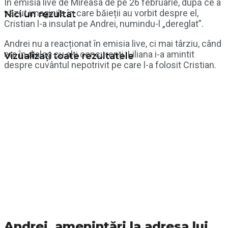
În emisia live de Mireasa de pe 26 februarie, după ce a
văzut imaginile în care băieții au vorbit despre el,
Nici un rezultat
Cristian l-a insulat pe Andrei, numindu-l „dereglat”.
Andrei nu a reacționat în emisia live, ci mai târziu, când
era în dialog cu alți concurenți. Liliana i-a amintit
Vizualizați toate rezultatele
despre cuvântul nepotrivit pe care l-a folosit Cristian.
Andrei, amenințări la adresa lui