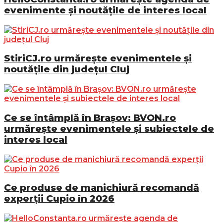
evenimente și noutățile de interes local
StiriCJ.ro urmărește evenimentele și
noutățile din județul Cluj
Ce se întâmplă în Brașov: BVON.ro
urmărește evenimentele și subiectele de
interes local
Ce produse de manichiură recomandă
experții Cupio în 2026