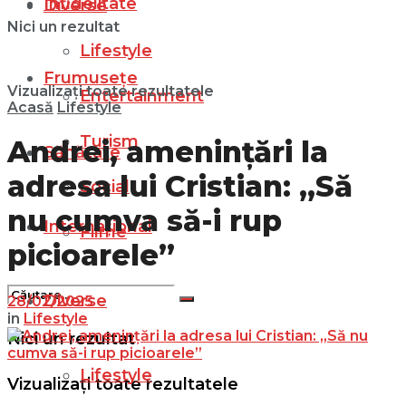
Infidelitate
Diverse
Nici un rezultat
Lifestyle
Frumusețe
Vizualizați toate rezultatele
Entertainment
Acasă
Lifestyle
Turism
Andrei, amenințări la
Sănătate
adresa lui Cristian: „Să
Social
nu cumva să-i rup
Internațional
Filme
picioarele”
Diverse
28/02/2025
in
Lifestyle
Nici un rezultat
Lifestyle
Vizualizați toate rezultatele