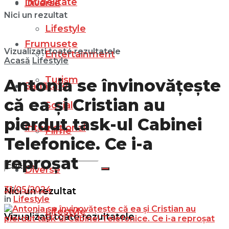
Infidelitate
Diverse
Nici un rezultat
Lifestyle
Frumusețe
Vizualizați toate rezultatele
Entertainment
Acasă
Lifestyle
Turism
Antonia se învinovățește
Sănătate
că ea și Cristian au
Social
pierdut task-ul Cabinei
Internațional
Filme
Telefonice. Ce i-a
reproșat
Diverse
31/05/2024
Nici un rezultat
in
Lifestyle
Lifestyle
Vizualizați toate rezultatele