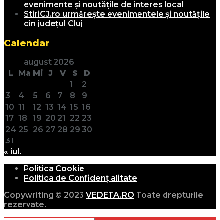
evenimente și noutățile de interes local
StiriCJ.ro urmărește evenimentele și noutățile
din județul Cluj
Calendar
august 2026
L
Ma
Mi
J
V
S
D
1
2
3
4
5
6
7
8
9
10
11
12
13
14
15
16
17
18
19
20
21
22
23
24
25
26
27
28
29
30
31
« iul.
Politica Cookie
Politica de Confidențialitate
Copywriting © 2023
VEDETA.RO
Toate drepturile
rezervate.