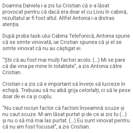
Doamna Daniela i-a zis lui Cristian că s-a lăsat
provocat pentru că dacă era doar el cu Liviu în cabină,
rezultatul ar fi fost altul. Altfel Antonia i-a distras
atenția.
După proba task-ului Cabina Telefonică, Antonia spune
că se simte vinovată, iar Cristian spunea că și el se
simte vinovat că nu au câștigat ei.
“Știi că au fost mai mulți factori acolo. (…) Mi se pare
că dai vina pe mine în totalitate”, a zis Antonia către
Cristian.
Cristian i-a zis că e important să învețe să lucreze în
echipă. Trebuiau să nu aibă grija celorlalți, ci să le pese
doar de ei ca și cuplu.
“Nu caut niciun factor că factorii înseamnă scuze și
nu caut scuze. M-am lăsat purtat și de ce ai zis tu (…)
și nu o să mă mai las purtat. (…) Eu sunt vinovat pentru
că nu am fost focusat”, a zis Cristian.