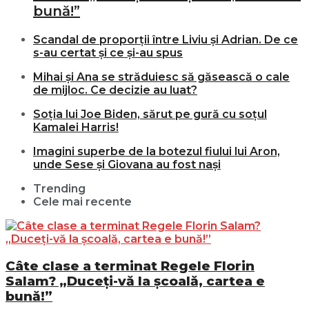
bună!”
Scandal de proporții între Liviu și Adrian. De ce
s-au certat și ce și-au spus
Mihai și Ana se străduiesc să găsească o cale
de mijloc. Ce decizie au luat?
Soția lui Joe Biden, sărut pe gură cu soțul
Kamalei Harris!
Imagini superbe de la botezul fiului lui Aron,
unde Sese și Giovana au fost nași
Trending
Cele mai recente
Câte clase a terminat Regele Florin
Salam? „Duceți-vă la școală, cartea e
bună!”