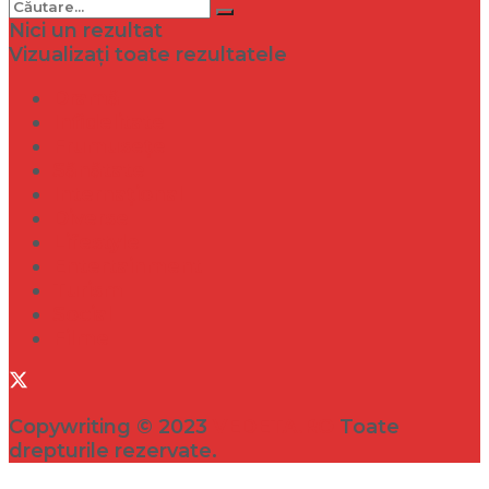
Nici un rezultat
Vizualizați toate rezultatele
Dramă
Infidelitate
Frumusețe
Sănătate
Internațional
Diverse
Lifestyle
Entertainment
Turism
Social
Filme
Copywriting © 2023
VEDETA.RO
Toate
drepturile rezervate.