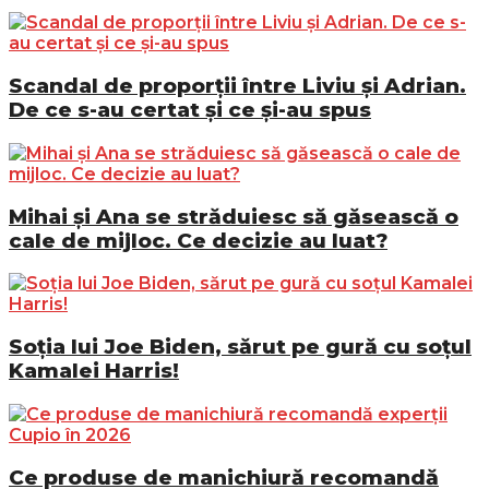
Scandal de proporții între Liviu și Adrian.
De ce s-au certat și ce și-au spus
Mihai și Ana se străduiesc să găsească o
cale de mijloc. Ce decizie au luat?
Soția lui Joe Biden, sărut pe gură cu soțul
Kamalei Harris!
Ce produse de manichiură recomandă