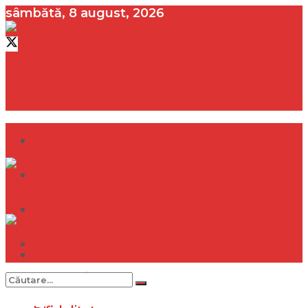
sâmbătă, 8 august, 2026
contact@vedeta.ro
Dramă
Infidelitate
Frumusețe
Sănătate
Dramă
Internațional