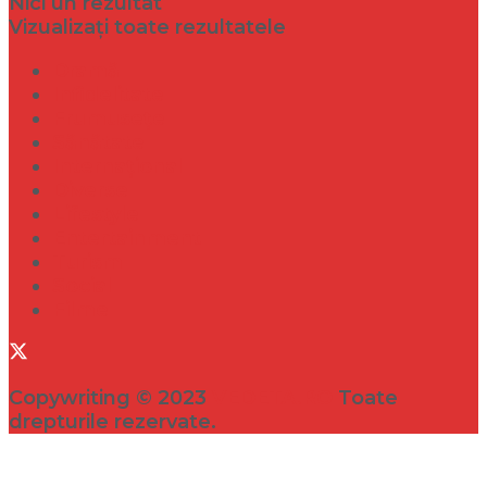
Nici un rezultat
Vizualizați toate rezultatele
Dramă
Infidelitate
Frumusețe
Sănătate
Internațional
Diverse
Lifestyle
Entertainment
Turism
Social
Filme
Copywriting © 2023
VEDETA.RO
Toate
drepturile rezervate.