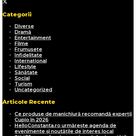
Categorii
Diverse
Dramă
Entertainment
Filme
Frumusețe
Infidelitate
Internațional
Lifestyle
Sănătate
Social
Turism
Uncategorized
Articole Recente
Ce produse de manichiură recomandă experții
Cupio în 2026
HelloConstanta.ro urmărește agenda de
evenimente și noutățile de interes local