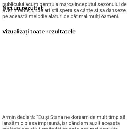
publicului acum pentru a marca începutul sezonului de
Nici un rezultat
evenimente, unde artiștii spera sa cânte si sa danseze
pe această melodie alături de cât mai mulți oameni.
Vizualizați toate rezultatele
Armin declară: “Eu și Stana ne doream de mult timp să
lansăm o piesa împreună, iar când am auzit aceasta