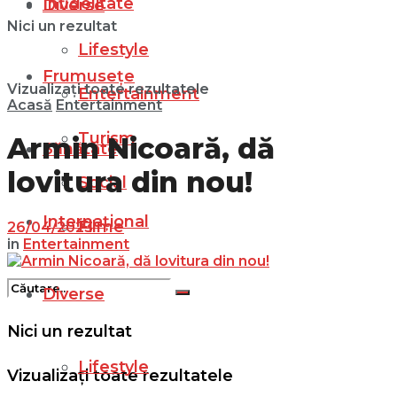
Infidelitate
Diverse
Nici un rezultat
Lifestyle
Frumusețe
Vizualizați toate rezultatele
Entertainment
Acasă
Entertainment
Turism
Armin Nicoară, dă
Sănătate
lovitura din nou!
Social
Internațional
Filme
26/04/2023
in
Entertainment
Diverse
Nici un rezultat
Lifestyle
Vizualizați toate rezultatele