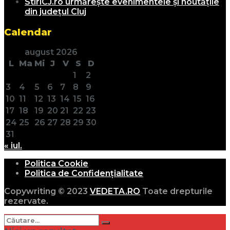
StiriCJ.ro urmărește evenimentele și noutățile
din județul Cluj
Calendar
august 2026
L
Ma
Mi
J
V
S
D
1
2
3
4
5
6
7
8
9
10
11
12
13
14
15
16
17
18
19
20
21
22
23
24
25
26
27
28
29
30
31
« iul.
Politica Cookie
Politica de Confidențialitate
Copywriting © 2023
VEDETA.RO
Toate drepturile
rezervate.