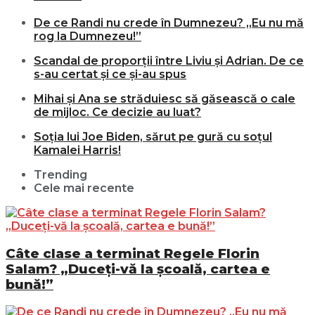
De ce Randi nu crede în Dumnezeu? „Eu nu mă
rog la Dumnezeu!”
Scandal de proporții între Liviu și Adrian. De ce
s-au certat și ce și-au spus
Mihai și Ana se străduiesc să găsească o cale
de mijloc. Ce decizie au luat?
Soția lui Joe Biden, sărut pe gură cu soțul
Kamalei Harris!
Trending
Cele mai recente
Câte clase a terminat Regele Florin
Salam? „Duceți-vă la școală, cartea e
bună!”