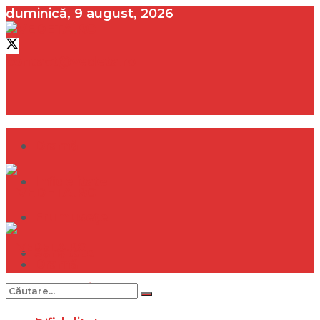
duminică, 9 august, 2026
contact@vedeta.ro
Dramă
Infidelitate
Frumusețe
Sănătate
Dramă
Internațional