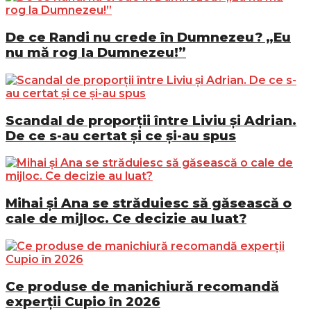
De ce Randi nu crede în Dumnezeu? „Eu
nu mă rog la Dumnezeu!”
Scandal de proporții între Liviu și Adrian.
De ce s-au certat și ce și-au spus
Mihai și Ana se străduiesc să găsească o
cale de mijloc. Ce decizie au luat?
Ce produse de manichiură recomandă
experții Cupio în 2026