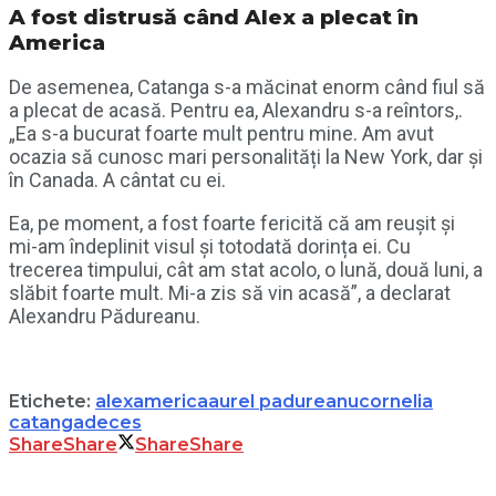
A fost distrusă când Alex a plecat în
America
De asemenea, Catanga s-a măcinat enorm când fiul să
a plecat de acasă. Pentru ea, Alexandru s-a reîntors,.
„Ea s-a bucurat foarte mult pentru mine. Am avut
ocazia să cunosc mari personalități la New York, dar și
în Canada. A cântat cu ei.
Ea, pe moment, a fost foarte fericită că am reușit și
mi-am îndeplinit visul și totodată dorința ei. Cu
trecerea timpului, cât am stat acolo, o lună, două luni, a
slăbit foarte mult. Mi-a zis să vin acasă”, a declarat
Alexandru Pădureanu.
Etichete:
alex
america
aurel padureanu
cornelia
catanga
deces
Share
Share
Share
Share