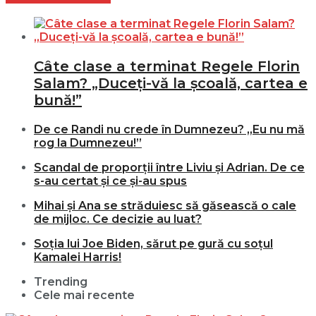
Câte clase a terminat Regele Florin
Salam? „Duceți-vă la școală, cartea e
bună!”
De ce Randi nu crede în Dumnezeu? „Eu nu mă
rog la Dumnezeu!”
Scandal de proporții între Liviu și Adrian. De ce
s-au certat și ce și-au spus
Mihai și Ana se străduiesc să găsească o cale
de mijloc. Ce decizie au luat?
Soția lui Joe Biden, sărut pe gură cu soțul
Kamalei Harris!
Trending
Cele mai recente