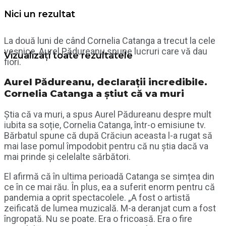
Nici un rezultat
La două luni de când Cornelia Catanga a trecut la cele
veșnice, Aurel Pădureanu spune lucruri care vă dau
Vizualizați toate rezultatele
fiori.
Aurel Pădureanu, declarații incredibile.
Cornelia Catanga a știut că va muri
Știa că va muri, a spus Aurel Pădureanu despre mult
iubita sa soție, Cornelia Catanga, într-o emisiune tv.
Bărbatul spune că după Crăciun aceasta l-a rugat să
mai lase pomul împodobit pentru că nu știa dacă va
mai prinde și celelalte sărbători.
El afirmă că în ultima perioadă Catanga se simțea din
ce în ce mai rău. În plus, ea a suferit enorm pentru că
pandemia a oprit spectacolele. „A fost o artistă
zeificată de lumea muzicală. M-a deranjat cum a fost
îngropată. Nu se poate. Era o fricoasă. Era o fire