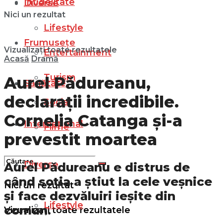
Infidelitate
Diverse
Nici un rezultat
Lifestyle
Frumusețe
Vizualizați toate rezultatele
Entertainment
Acasă
Dramă
Turism
Aurel Pădureanu,
Sănătate
declarații incredibile.
Social
Cornelia Catanga și-a
Internațional
Filme
prevestit moartea
Diverse
Aurel Pădureanu e distrus de
când soția a știut la cele veșnice
Nici un rezultat
și face dezvăluiri ieșite din
Lifestyle
comun.
Vizualizați toate rezultatele