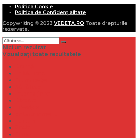
Politica Cookie
Politica de Confidențialitate
Copywriting © 2023
VEDETA.RO
Toate drepturile
rezervate.
Nici un rezultat
Vizualizați toate rezultatele
Dramă
Infidelitate
Frumusețe
Sănătate
Internațional
Diverse
Lifestyle
Entertainment
Turism
Social
Filme