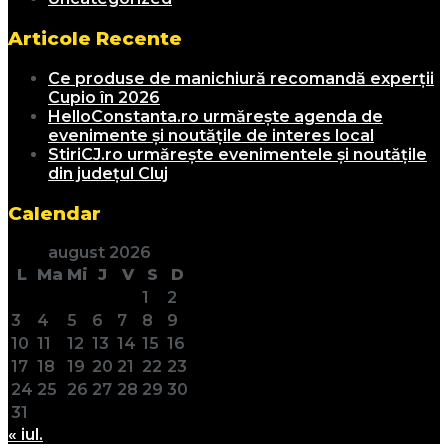
Articole Recente
Ce produse de manichiură recomandă experții
Cupio în 2026
HelloConstanta.ro urmărește agenda de
evenimente și noutățile de interes local
StiriCJ.ro urmărește evenimentele și noutățile
din județul Cluj
Calendar
august 2026
L
Ma
Mi
J
V
S
D
1
2
3
4
5
6
7
8
9
10
11
12
13
14
15
16
17
18
19
20
21
22
23
24
25
26
27
28
29
30
31
« iul.