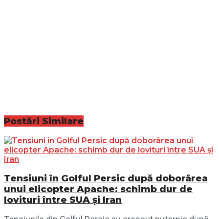
Postări
Similare
Tensiuni în Golful Persic după doborârea
unui elicopter Apache: schimb dur de
lovituri între SUA și Iran