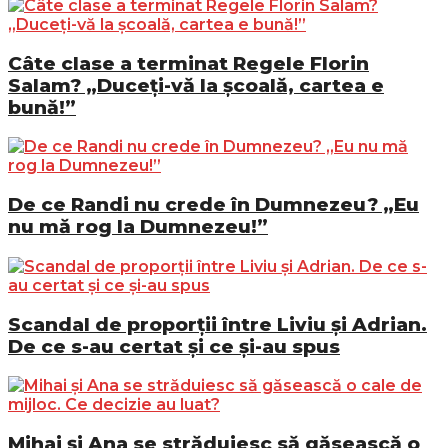
Câte clase a terminat Regele Florin
Salam? „Duceți-vă la școală, cartea e
bună!”
De ce Randi nu crede în Dumnezeu? „Eu
nu mă rog la Dumnezeu!”
Scandal de proporții între Liviu și Adrian.
De ce s-au certat și ce și-au spus
Mihai și Ana se străduiesc să găsească o