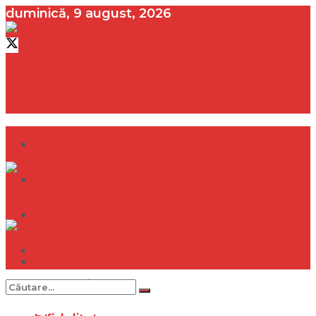
duminică, 9 august, 2026
contact@vedeta.ro
Dramă
Infidelitate
Frumusețe
Sănătate
Dramă
Internațional