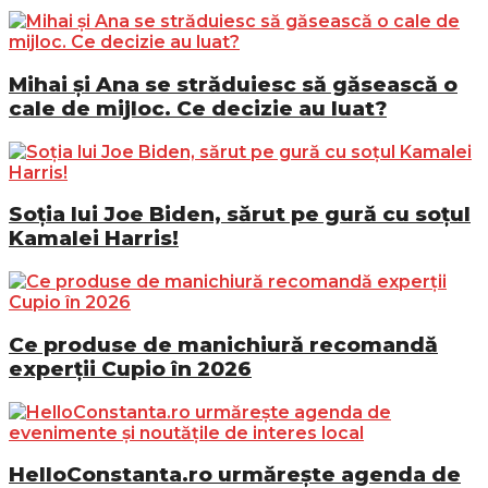
Mihai și Ana se străduiesc să găsească o
cale de mijloc. Ce decizie au luat?
Soția lui Joe Biden, sărut pe gură cu soțul
Kamalei Harris!
Ce produse de manichiură recomandă
experții Cupio în 2026
HelloConstanta.ro urmărește agenda de