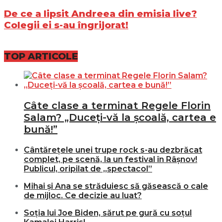
De ce a lipsit Andreea din emisia live?
Colegii ei s-au îngrijorat!
TOP ARTICOLE
Câte clase a terminat Regele Florin
Salam? „Duceți-vă la școală, cartea e
bună!”
Cântărețele unei trupe rock s-au dezbrăcat
complet, pe scenă, la un festival în Râșnov!
Publicul, oripilat de „spectacol”
Mihai și Ana se străduiesc să găsească o cale
de mijloc. Ce decizie au luat?
Soția lui Joe Biden, sărut pe gură cu soțul