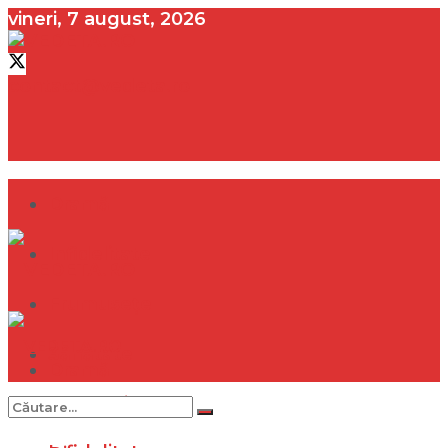
vineri, 7 august, 2026
contact@vedeta.ro
Dramă
Infidelitate
Frumusețe
Sănătate
Dramă
Internațional