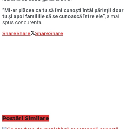
”Mi-ar plăcea ca tu să îmi cunoști întâi părinții doar
tu și apoi familiile să se cunoască între ele”
, a mai
spus concurenta.
Share
Share
Share
Share
Postări
Similare