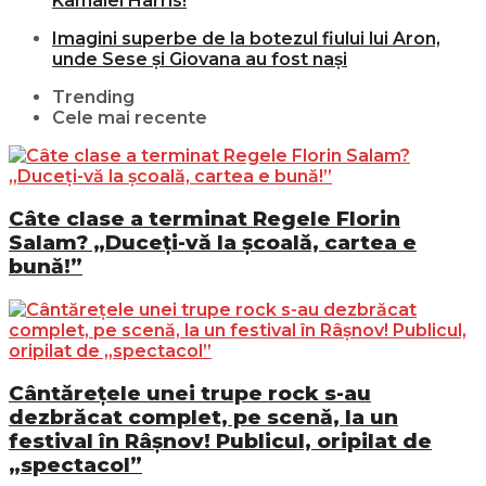
Kamalei Harris!
Imagini superbe de la botezul fiului lui Aron,
unde Sese și Giovana au fost nași
Trending
Cele mai recente
Câte clase a terminat Regele Florin
Salam? „Duceți-vă la școală, cartea e
bună!”
Cântărețele unei trupe rock s-au
dezbrăcat complet, pe scenă, la un
festival în Râșnov! Publicul, oripilat de
„spectacol”