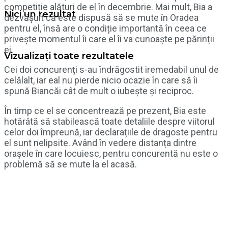
competiție alături de el în decembrie. Mai mult, Bia a
Nici un rezultat
dezvășuit că este dispusă să se mute în Oradea
pentru el, însă are o condiție importantă în ceea ce
privește momentul îi care el îi va cunoaște pe părinții
ei.
Vizualizați toate rezultatele
Cei doi concurenți s-au îndrăgostit iremedabil unul de
celălalt, iar eal nu pierde nicio ocazie în care să îi
spună Biancăi cât de mult o iubește și reciproc.
În timp ce el se concentrează pe prezent, Bia este
hotărâtă să stabilească toate detaliile despre viitorul
celor doi împreună, iar declarațiile de dragoste pentru
el sunt nelipsite. Având în vedere distanța dintre
orașele în care locuiesc, pentru concurentă nu este o
problemă să se mute la el acasă.