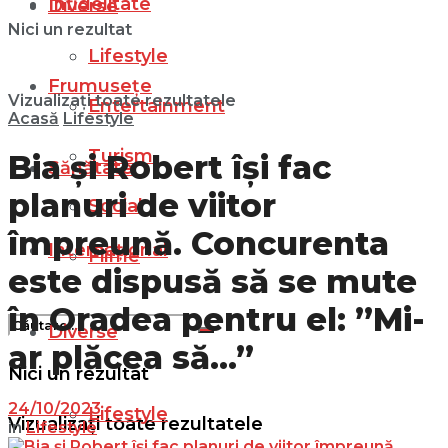
Infidelitate
Diverse
Nici un rezultat
Lifestyle
Frumusețe
Vizualizați toate rezultatele
Entertainment
Acasă
Lifestyle
Turism
Bia și Robert își fac
Sănătate
planuri de viitor
Social
împreună. Concurenta
Internațional
Filme
este dispusă să se mute
în Oradea pentru el: ”Mi-
Diverse
ar plăcea să…”
Nici un rezultat
24/10/2023
Lifestyle
Vizualizați toate rezultatele
in
Lifestyle