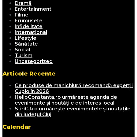
Dramă
Entertainment
Filme
Frumusețe
Infidelitate
Internațional
Lifestyle
Sănătate
Social
Turism
Uncategorized
Articole Recente
Ce produse de manichiură recomandă experții
Cupio în 2026
HelloConstanta.ro urmărește agenda de
evenimente și noutățile de interes local
StiriCJ.ro urmărește evenimentele și noutățile
din județul Cluj
Calendar