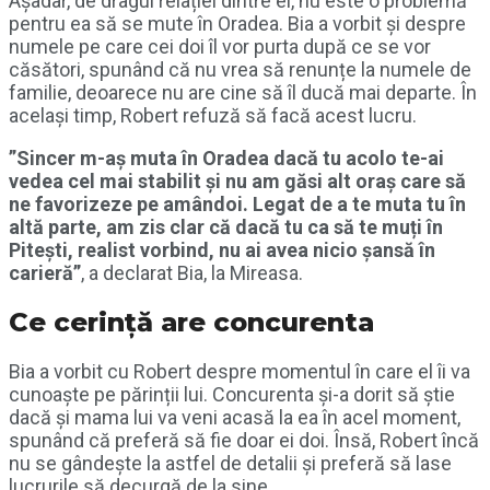
Așadar, de dragul relației dintre ei, nu este o problemă
pentru ea să se mute în Oradea. Bia a vorbit și despre
numele pe care cei doi îl vor purta după ce se vor
căsători, spunând că nu vrea să renunțe la numele de
familie, deoarece nu are cine să îl ducă mai departe. În
același timp, Robert refuză să facă acest lucru.
”Sincer m-aș muta în Oradea dacă tu acolo te-ai
vedea cel mai stabilit și nu am găsi alt oraș care să
ne favorizeze pe amândoi. Legat de a te muta tu în
altă parte, am zis clar că dacă tu ca să te muți în
Pitești, realist vorbind, nu ai avea nicio șansă în
carieră”
, a declarat Bia, la Mireasa.
Ce cerință are concurenta
Bia a vorbit cu Robert despre momentul în care el îi va
cunoaște pe părinții lui. Concurenta și-a dorit să știe
dacă și mama lui va veni acasă la ea în acel moment,
spunând că preferă să fie doar ei doi. Însă, Robert încă
nu se gândește la astfel de detalii și preferă să lase
lucrurile să decurgă de la sine.