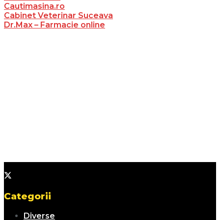
Cautimasina.ro
Cabinet Veterinar Suceava
Dr.Max – Farmacie online
Categorii
Diverse