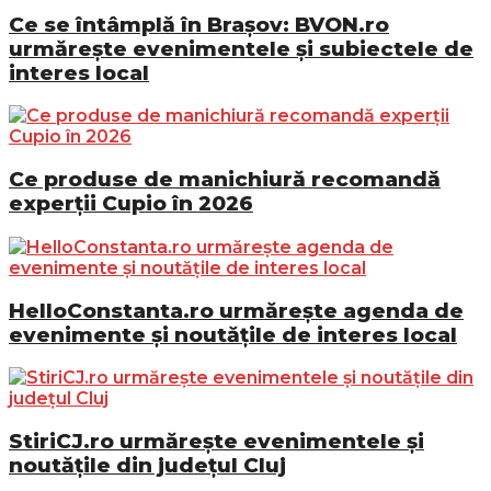
Ce se întâmplă în Brașov: BVON.ro
urmărește evenimentele și subiectele de
interes local
Ce produse de manichiură recomandă
experții Cupio în 2026
HelloConstanta.ro urmărește agenda de
evenimente și noutățile de interes local
StiriCJ.ro urmărește evenimentele și
noutățile din județul Cluj