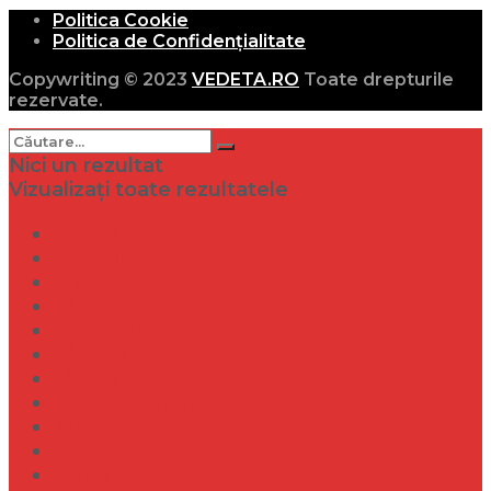
Politica Cookie
Politica de Confidențialitate
Copywriting © 2023
VEDETA.RO
Toate drepturile
rezervate.
Nici un rezultat
Vizualizați toate rezultatele
Dramă
Infidelitate
Frumusețe
Sănătate
Internațional
Diverse
Lifestyle
Entertainment
Turism
Social
Filme