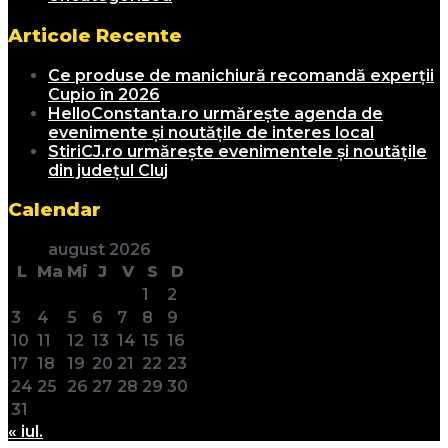
Articole Recente
Ce produse de manichiură recomandă experții
Cupio în 2026
HelloConstanta.ro urmărește agenda de
evenimente și noutățile de interes local
StiriCJ.ro urmărește evenimentele și noutățile
din județul Cluj
Calendar
august 2026
L
Ma
Mi
J
V
S
D
1
2
3
4
5
6
7
8
9
10
11
12
13
14
15
16
17
18
19
20
21
22
23
24
25
26
27
28
29
30
31
« iul.