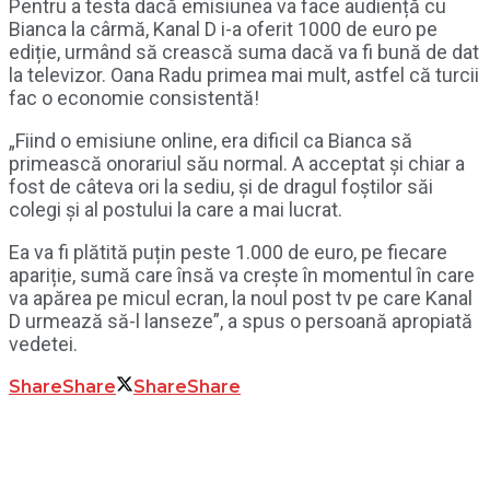
Pentru a testa dacă emisiunea va face audiență cu
Bianca la cârmă, Kanal D i-a oferit 1000 de euro pe
ediție, urmând să crească suma dacă va fi bună de dat
la televizor. Oana Radu primea mai mult, astfel că turcii
fac o economie consistentă!
„Fiind o emisiune online, era dificil ca Bianca să
primească onorariul său normal. A acceptat și chiar a
fost de câteva ori la sediu, și de dragul foștilor săi
colegi și al postului la care a mai lucrat.
Ea va fi plătită puțin peste 1.000 de euro, pe fiecare
apariție, sumă care însă va crește în momentul în care
va apărea pe micul ecran, la noul post tv pe care Kanal
D urmează să-l lanseze”, a spus o persoană apropiată
vedetei.
Share
Share
Share
Share