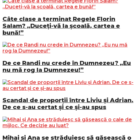
Câte clase a terminat Regele Florin
Salam? „Duceți-vă la școală, cartea e
bună!”
De ce Randi nu crede în Dumnezeu? „Eu
nu mă rog la Dumnezeu!”
Scandal de proporții între Liviu și Adrian.
De ce s-au certat și ce și-au spus
Mihai și Ana se străduiesc să găsească o