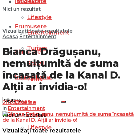
Infidelitate
Diverse
Nici un rezultat
Lifestyle
Frumusețe
Vizualizați toate rezultatele
Entertainment
Acasă
Entertainment
Turism
Bianca Drăgușanu,
Sănătate
nemulțumită de suma
Social
încasată de la Kanal D.
Internațional
Filme
Alții ar invidia-o!
Diverse
21/02/2023
in
Entertainment
Nici un rezultat
Lifestyle
Vizualizați toate rezultatele