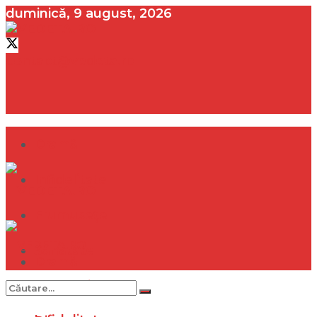
duminică, 9 august, 2026
contact@vedeta.ro
Dramă
Infidelitate
Frumusețe
Sănătate
Dramă
Internațional