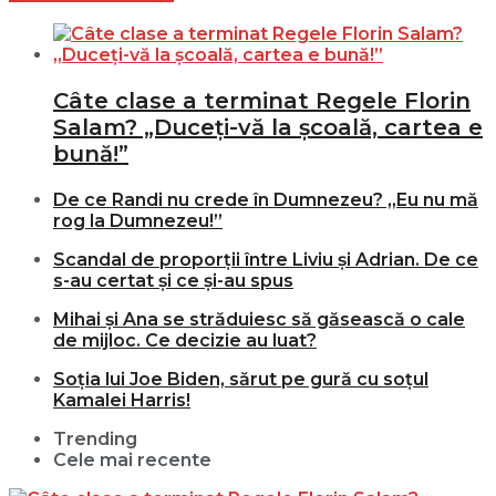
Câte clase a terminat Regele Florin
Salam? „Duceți-vă la școală, cartea e
bună!”
De ce Randi nu crede în Dumnezeu? „Eu nu mă
rog la Dumnezeu!”
Scandal de proporții între Liviu și Adrian. De ce
s-au certat și ce și-au spus
Mihai și Ana se străduiesc să găsească o cale
de mijloc. Ce decizie au luat?
Soția lui Joe Biden, sărut pe gură cu soțul
Kamalei Harris!
Trending
Cele mai recente