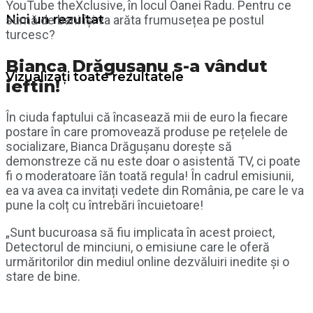
YouTube theXclusive, în locul Oanei Radu. Pentru ce
Nici un rezultat
sumă de bani își va arăta frumusețea pe postul
turcesc?
Bianca Drăgușanu s-a vândut
Vizualizați toate rezultatele
ieftin!
În ciuda faptului că încasează mii de euro la fiecare
postare în care promovează produse pe rețelele de
socializare, Bianca Drăgușanu dorește să
demonstreze că nu este doar o asistentă TV, ci poate
fi o moderatoare îăn toată regula! În cadrul emisiunii,
ea va avea ca invitați vedete din România, pe care le va
pune la colț cu întrebări încuietoare!
„Sunt bucuroasa să fiu implicata în acest proiect,
Detectorul de minciuni, o emisiune care le oferă
urmăritorilor din mediul online dezvăluiri inedite și o
stare de bine.