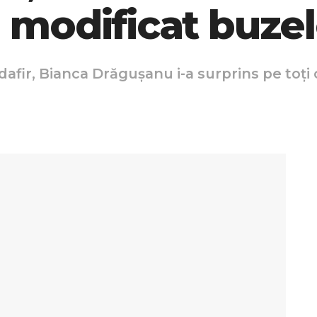
-a modificat buze
ndafir, Bianca Drăgușanu i-a surprins pe toț