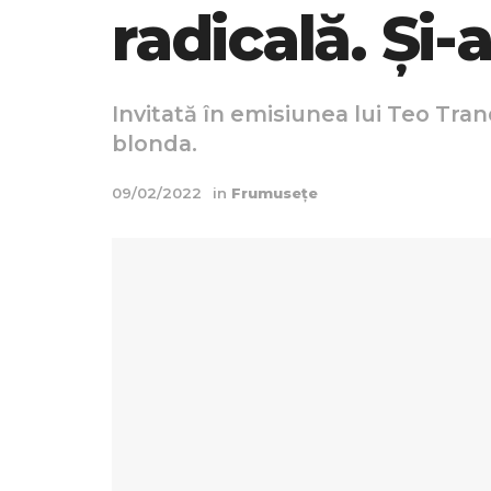
radicală. Și
Invitată în emisiunea lui Teo Tra
blonda.
09/02/2022
in
Frumusețe