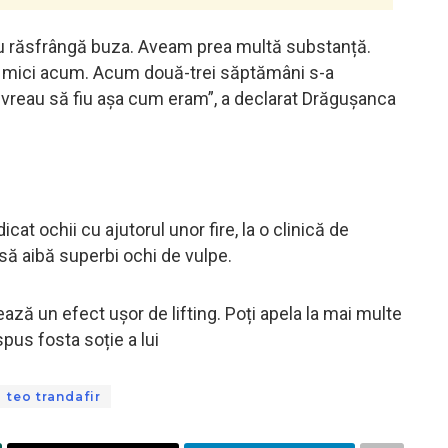
 nu răsfrângă buza. Aveam prea multă substanță.
i mici acum. Acum două-trei săptămâni s-a
i vreau să fiu așa cum eram”, a declarat Drăgușanca
icat ochii cu ajutorul unor fire, la o clinică de
să aibă superbi ochi de vulpe.
ează un efect ușor de lifting. Poți apela la mai multe
 spus fosta soție a lui
teo trandafir