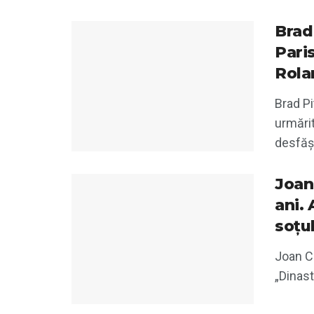
Brad 
Paris
Rola
Brad Pi
urmărit
desfășu
Joan 
ani. 
soțu
Joan Co
„Dinast