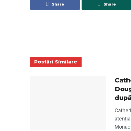
Share
Share
Postări
Similare
Cath
Doug
după
Cather
atenția
Monaco