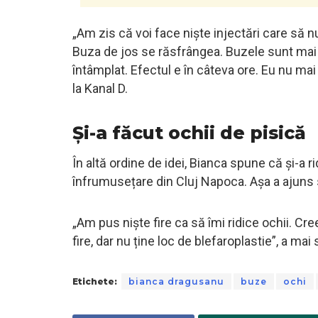
„Am zis că voi face niște injectări care să
Buza de jos se răsfrângea. Buzele sunt ma
întâmplat. Efectul e în câteva ore. Eu nu ma
la Kanal D.
Și-a făcut ochii de pisică
În altă ordine de idei, Bianca spune că și-a rid
înfrumusețare din Cluj Napoca. Așa a ajuns 
„Am pus niște fire ca să îmi ridice ochii. Cre
fire, dar nu ține loc de blefaroplastie”, a mai
Etichete:
bianca dragusanu
buze
ochi