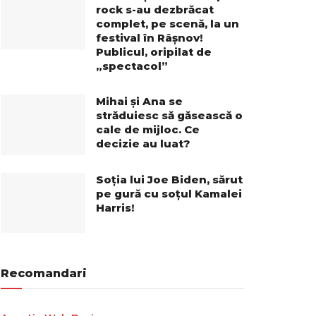
rock s-au dezbrăcat
complet, pe scenă, la un
festival în Râșnov!
Publicul, oripilat de
„spectacol”
Mihai și Ana se
străduiesc să găsească o
cale de mijloc. Ce
decizie au luat?
Soția lui Joe Biden, sărut
pe gură cu soțul Kamalei
Harris!
Recomandari