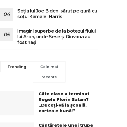
Soția lui Joe Biden, sărut pe gură cu
soțul Kamalei Harris!
Imagini superbe de la botezul fiului
lui Aron, unde Sese și Giovana au
fost nași
Trending
Cele mai
recente
Câte clase a terminat
Regele Florin Salam?
„Duceți-vă la școală,
cartea e bună!”
Cântărețele unei trupe