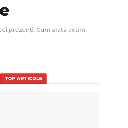
le
i cei prezenți. Cum arată acum
TOP ARTICOLE