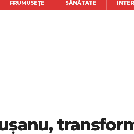
FRUMUSEȚE
SĂNĂTATE
INTE
ușanu, transfor