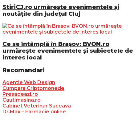
StiriCJ.ro urmărește evenimentele și
noutățile din județul Cluj
Ce se întâmplă în Brașov: BVON.ro
urmărește evenimentele și subiectele de
interes local
Recomandari
Agentie Web Design
Cumpara Criptomonede
Presadeazi.ro
Cautimasina.ro
Cabinet Veterinar Suceava
Dr.Max – Farmacie online