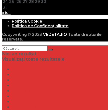
24
25
26
27
28
29
30
31
« iul.
Politica Cookie
Politica de Confidențialitate
Copywriting © 2023
VEDETA.RO
Toate drepturile
rezervate.
Nici un rezultat
Vizualizați toate rezultatele
Dramă
Infidelitate
Frumusețe
Sănătate
Internațional
Diverse
Lifestyle
Entertainment