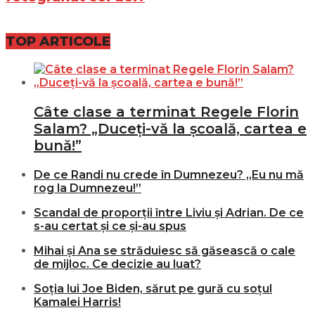
TOP ARTICOLE
Câte clase a terminat Regele Florin
Salam? „Duceți-vă la școală, cartea e
bună!”
De ce Randi nu crede în Dumnezeu? „Eu nu mă
rog la Dumnezeu!”
Scandal de proporții între Liviu și Adrian. De ce
s-au certat și ce și-au spus
Mihai și Ana se străduiesc să găsească o cale
de mijloc. Ce decizie au luat?
Soția lui Joe Biden, sărut pe gură cu soțul
Kamalei Harris!