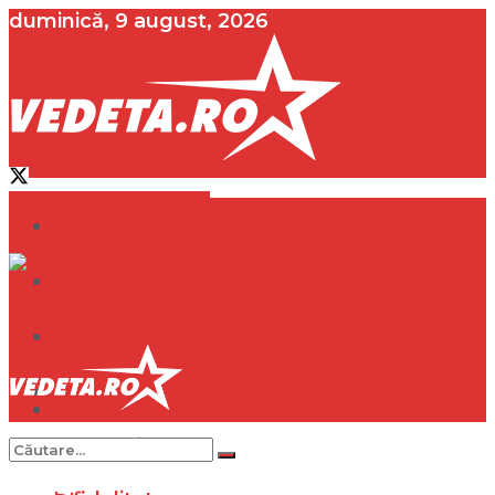
duminică, 9 august, 2026
contact@vedeta.ro
Dramă
Infidelitate
Frumusețe
Sănătate
Dramă
Internațional