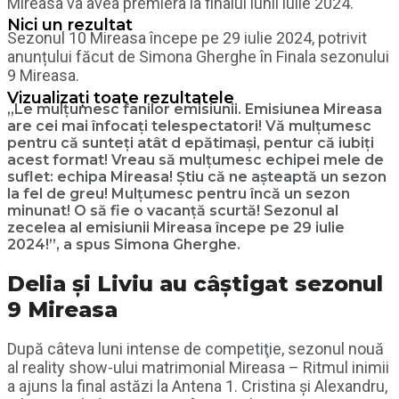
Mireasa va avea premiera la finalul lunii iulie 2024.
Nici un rezultat
Sezonul 10 Mireasa începe pe 29 iulie 2024, potrivit
anunțului făcut de Simona Gherghe în Finala sezonului
9 Mireasa.
Vizualizați toate rezultatele
„Le mulțumesc fanilor emisiunii. Emisiunea Mireasa
are cei mai înfocați telespectatori! Vă mulțumesc
pentru că sunteți atât d epătimași, pentur că iubiți
acest format! Vreau să mulțumesc echipei mele de
suflet: echipa Mireasa! Știu că ne așteaptă un sezon
la fel de greu! Mulțumesc pentru încă un sezon
minunat! O să fie o vacanță scurtă! Sezonul al
zecelea al emisiunii Mireasa începe pe 29 iulie
2024!”, a spus Simona Gherghe.
Delia și Liviu au câștigat sezonul
9 Mireasa
După câteva luni intense de competiţie, sezonul nouă
al reality show-ului matrimonial Mireasa – Ritmul inimii
a ajuns la final astăzi la Antena 1. Cristina şi Alexandru,