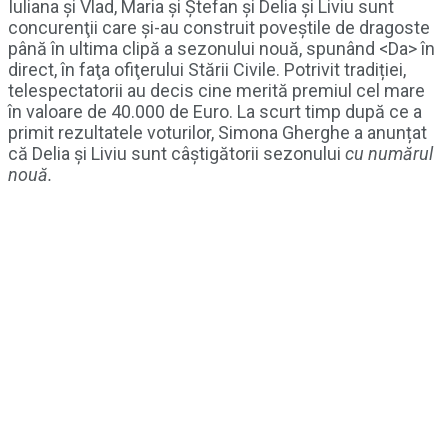
Iuliana şi Vlad, Maria şi Ştefan şi Delia şi Liviu sunt
concurenţii care și-au construit poveștile de dragoste
până în ultima clipă a sezonului nouă, spunând <Da> în
direct, în faţa ofiţerului Stării Civile. Potrivit tradiției,
telespectatorii au decis cine merită premiul cel mare
în valoare de 40.000 de Euro. La scurt timp după ce a
primit rezultatele voturilor, Simona Gherghe a anunțat
că Delia şi Liviu sunt câştigătorii sezonului
cu numărul
nouă.