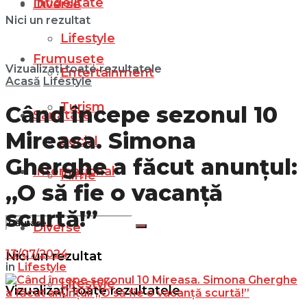
Infidelitate
Diverse
Nici un rezultat
Lifestyle
Frumusețe
Vizualizați toate rezultatele
Entertainment
Acasă
Lifestyle
Turism
Când începe sezonul 10
Sănătate
Mireasa. Simona
Social
Gherghe a făcut anunțul:
Internațional
Filme
„O să fie o vacanță
scurtă!”
Diverse
13/07/2024
Nici un rezultat
in
Lifestyle
Lifestyle
Vizualizați toate rezultatele