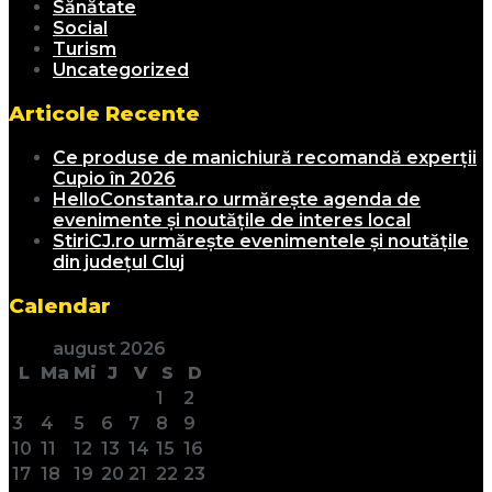
Sănătate
Social
Turism
Uncategorized
Articole Recente
Ce produse de manichiură recomandă experții
Cupio în 2026
HelloConstanta.ro urmărește agenda de
evenimente și noutățile de interes local
StiriCJ.ro urmărește evenimentele și noutățile
din județul Cluj
Calendar
august 2026
L
Ma
Mi
J
V
S
D
1
2
3
4
5
6
7
8
9
10
11
12
13
14
15
16
17
18
19
20
21
22
23