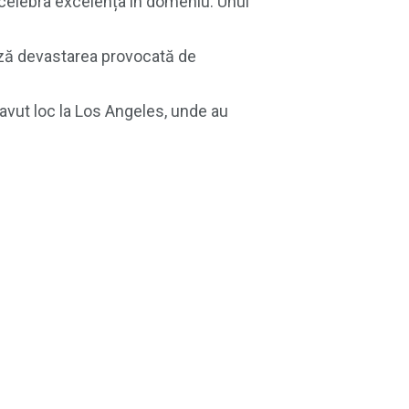
elebra excelența în domeniu. Unul
ează devastarea provocată de
avut loc la Los Angeles, unde au