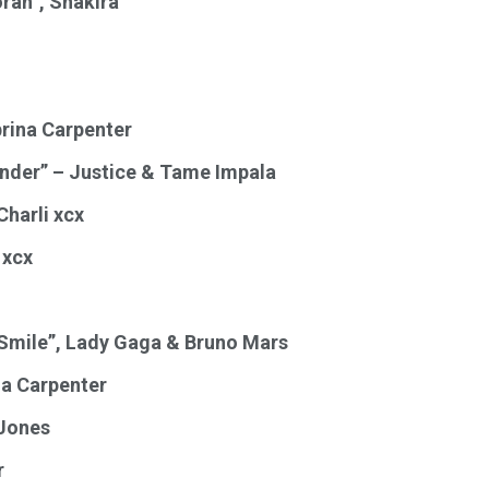
oran”, Shakira
brina Carpenter
ender” – Justice & Tame Impala
Charli xcx
 xcx
a Smile”, Lady Gaga & Bruno Mars
na Carpenter
 Jones
r