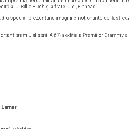
 împreună personalități de seamă din muzică pentru a c
 a lui Billie Eilish și a fratelui ei, Finneas.
n cadru special, prezentând imagini emoționante ce ilustr
tant premiu al serii. A 67-a ediție a Premiilor Grammy a 
k Lamar