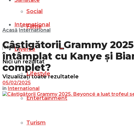
Sănătate
Social
Internațional
Filme
Acasă
Internațional
Câștigătorii Grammy 2025. 
Diverse
întâmplat cu Kanye și Bia
Nici un rezultat
complet?
Lifestyle
Vizualizați toate rezultatele
05/02/2025
in
Internațional
Entertainment
Turism