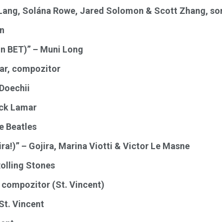
r Lang, Solána Rowe, Jared Solomon & Scott Zhang, so
wn
On BET)” – Muni Long
mar, compozitor
 Doechii
ick Lamar
e Beatles
ra!)” – Gojira, Marina Viotti & Victor Le Masne
olling Stones
 compozitor (St. Vincent)
St. Vincent