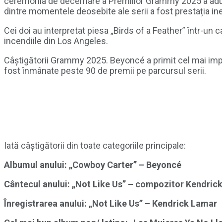
ceremonia de decernare a Premiilor Grammy 2025 a adus
dintre momentele deosebite ale serii a fost prestația inedită
Cei doi au interpretat piesa „Birds of a Feather” într-u
incendiile din Los Angeles.
Câștigătorii Grammy 2025. Beyoncé a primit cel mai impor
fost înmânate peste 90 de premii pe parcursul serii.
Iată câștigătorii din toate categoriile principale:
Albumul anului: „Cowboy Carter” – Beyoncé
Cântecul anului: „Not Like Us” – compozitor Kendric
Înregistrarea anului: „Not Like Us” – Kendrick Lamar