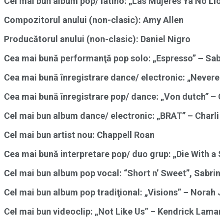
Cel mai bun album pop/ latino: „Las Mujeres Ya No Ll
Compozitorul anului (non-clasic): Amy Allen
Producătorul anului (non-clasic): Daniel Nigro
Cea mai bună performanţă pop solo: „Espresso” – Sa
Cea mai bună înregistrare dance/ electronic: „Never
Cea mai bună înregistrare pop/ dance: „Von dutch” – 
Cel mai bun album dance/ electronic: „BRAT” – Charli
Cel mai bun artist nou: Chappell Roan
Cea mai bună interpretare pop/ duo grup: „Die With 
Cel mai bun album pop vocal: “Short n’ Sweet”, Sabri
Cel mai bun album pop tradiţional: „Visions” – Norah
Cel mai bun videoclip: „Not Like Us” – Kendrick Lama