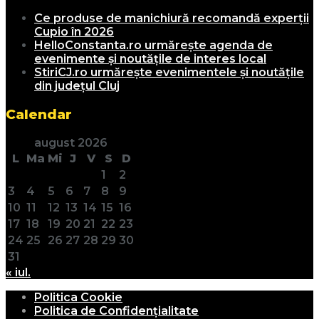
Ce produse de manichiură recomandă experții
Cupio în 2026
HelloConstanta.ro urmărește agenda de
evenimente și noutățile de interes local
StiriCJ.ro urmărește evenimentele și noutățile
din județul Cluj
Calendar
august 2026
L
Ma
Mi
J
V
S
D
1
2
3
4
5
6
7
8
9
10
11
12
13
14
15
16
17
18
19
20
21
22
23
24
25
26
27
28
29
30
31
« iul.
Politica Cookie
Politica de Confidențialitate