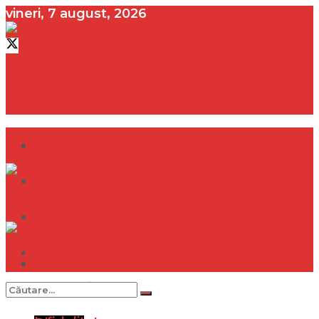
vineri, 7 august, 2026
contact@vedeta.ro
Dramă
Infidelitate
Frumusețe
Sănătate
Dramă
Internațional