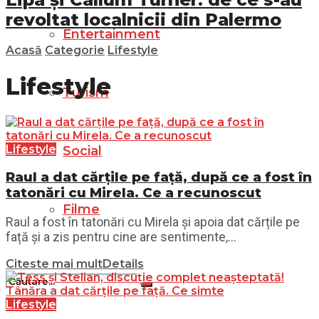
revoltat localnicii din Palermo
Entertainment
Acasă
Categorie
Lifestyle
Lifestyle
Turism
Lifestyle
Social
Raul a dat cărțile pe față, după ce a fost în
tatonări cu Mirela. Ce a recunoscut
Filme
Raul a fost în tatonări cu Mirela și apoia dat cărțile pe
față și a zis pentru cine are sentimente,...
Citeste mai mult
Details
Lifestyle