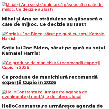
Mihai și Ana se străduiesc să găsească o
cale de mijloc. Ce decizie au luat?
Soția lui Joe Biden, sărut pe gură cu soțul
Kamalei Harris!
Ce produse de manichiură recomandă
experții Cupio în 2026
HelloConstanta.ro urmărește agenda de