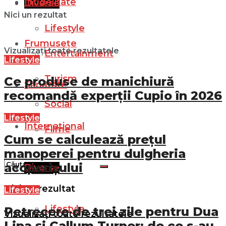
Infidelitate
Diverse
Nici un rezultat
Lifestyle
Frumusețe
Vizualizați toate rezultatele
Entertainment
Lifestyle
Turism
Ce produse de manichiură
Sănătate
recomandă experții Cupio în 2026
Social
Lifestyle
Internațional
Filme
Cum se calculează prețul
manoperei pentru dulgheria
acoperișului
Diverse
Nici un rezultat
Lifestyle
Lifestyle
Petrecere de trei zile pentru Dua
Vizualizați toate rezultatele
Lipa și Callum Turner: de ce s-au