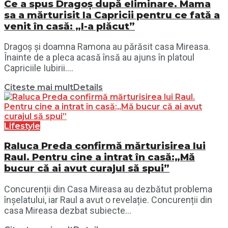
Ce a spus Dragoș după eliminare. Mama
sa a mărturisit la Capricii pentru ce fată a
venit în casă: „I-a plăcut”
Dragoș și doamna Ramona au părăsit casa Mireasa.
Înainte de a pleca acasă însă au ajuns în platoul
Capriciile Iubirii....
Citeste mai mult
Details
Lifestyle
Raluca Preda confirmă mărturisirea lui
Raul. Pentru cine a intrat în casă:„Mă
bucur că ai avut curajul să spui”
Concurenții din Casa Mireasa au dezbătut problema
înșelatului, iar Raul a avut o revelație. Concurenții din
casa Mireasa dezbat subiecte...