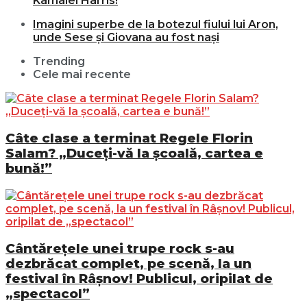
Kamalei Harris!
Imagini superbe de la botezul fiului lui Aron,
unde Sese și Giovana au fost nași
Trending
Cele mai recente
Câte clase a terminat Regele Florin
Salam? „Duceți-vă la școală, cartea e
bună!”
Cântărețele unei trupe rock s-au
dezbrăcat complet, pe scenă, la un
festival în Râșnov! Publicul, oripilat de
„spectacol”