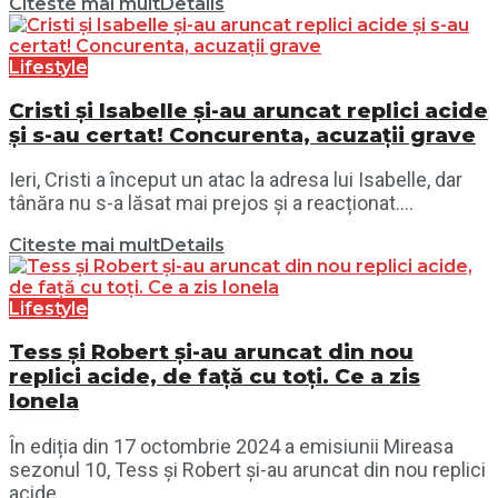
Citeste mai mult
Details
Lifestyle
Cristi și Isabelle și-au aruncat replici acide
și s-au certat! Concurenta, acuzații grave
Ieri, Cristi a început un atac la adresa lui Isabelle, dar
tânăra nu s-a lăsat mai prejos și a reacționat....
Citeste mai mult
Details
Lifestyle
Tess și Robert și-au aruncat din nou
replici acide, de față cu toți. Ce a zis
Ionela
În ediția din 17 octombrie 2024 a emisiunii Mireasa
sezonul 10, Tess și Robert și-au aruncat din nou replici
acide,...