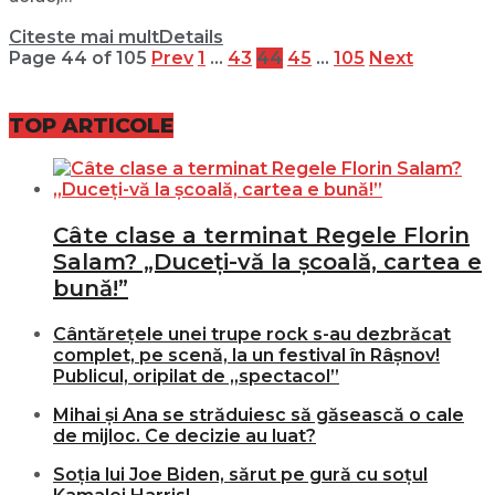
Citeste mai mult
Details
Page 44 of 105
Prev
1
…
43
44
45
…
105
Next
TOP ARTICOLE
Câte clase a terminat Regele Florin
Salam? „Duceți-vă la școală, cartea e
bună!”
Cântărețele unei trupe rock s-au dezbrăcat
complet, pe scenă, la un festival în Râșnov!
Publicul, oripilat de „spectacol”
Mihai și Ana se străduiesc să găsească o cale
de mijloc. Ce decizie au luat?
Soția lui Joe Biden, sărut pe gură cu soțul