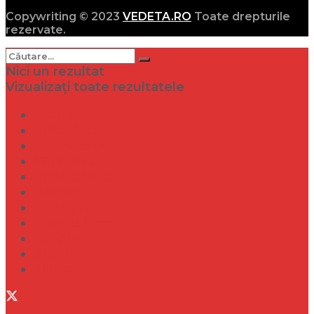
Copywriting © 2023
VEDETA.RO
Toate drepturile
rezervate.
Nici un rezultat
Vizualizați toate rezultatele
Dramă
Infidelitate
Frumusețe
Sănătate
Internațional
Diverse
Lifestyle
Entertainment
Turism
Social
Filme