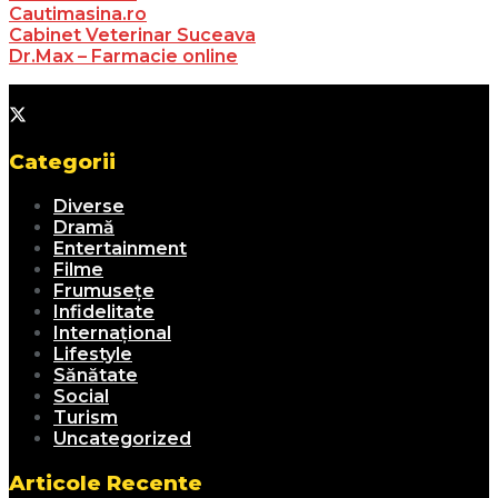
Cautimasina.ro
Cabinet Veterinar Suceava
Dr.Max – Farmacie online
Categorii
Diverse
Dramă
Entertainment
Filme
Frumusețe
Infidelitate
Internațional
Lifestyle
Sănătate
Social
Turism
Uncategorized
Articole Recente