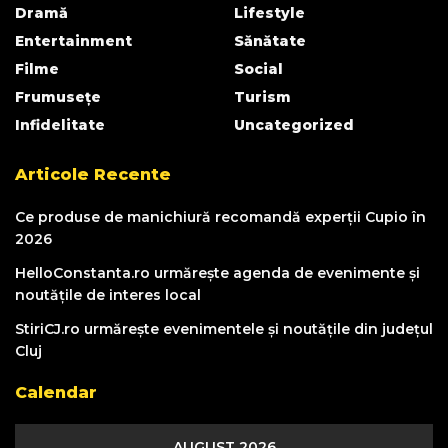
Dramă
Lifestyle
Entertainment
Sănătate
Filme
Social
Frumusețe
Turism
Infidelitate
Uncategorized
Articole Recente
Ce produse de manichiură recomandă experții Cupio în
2026
HelloConstanta.ro urmărește agenda de evenimente și
noutățile de interes local
StiriCJ.ro urmărește evenimentele și noutățile din județul
Cluj
Calendar
AUGUST 2026