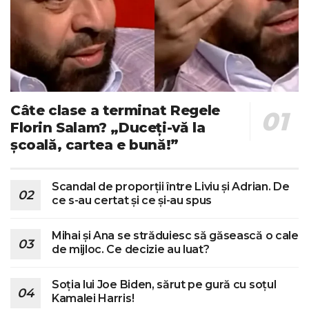
Câte clase a terminat Regele
Florin Salam? „Duceți-vă la
școală, cartea e bună!”
Scandal de proporții între Liviu și Adrian. De
ce s-au certat și ce și-au spus
Mihai și Ana se străduiesc să găsească o cale
de mijloc. Ce decizie au luat?
Soția lui Joe Biden, sărut pe gură cu soțul
Kamalei Harris!