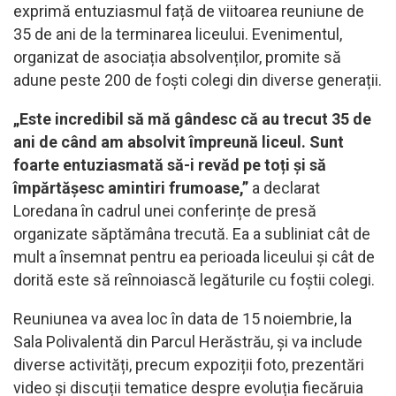
exprimă entuziasmul față de viitoarea reuniune de
35 de ani de la terminarea liceului. Evenimentul,
organizat de asociația absolvenților, promite să
adune peste 200 de foști colegi din diverse generații.
„Este incredibil să mă gândesc că au trecut 35 de
ani de când am absolvit împreună liceul. Sunt
foarte entuziasmată să-i revăd pe toți și să
împărtășesc amintiri frumoase,”
a declarat
Loredana în cadrul unei conferințe de presă
organizate săptămâna trecută. Ea a subliniat cât de
mult a însemnat pentru ea perioada liceului și cât de
dorită este să reînnoiască legăturile cu foștii colegi.
Reuniunea va avea loc în data de 15 noiembrie, la
Sala Polivalentă din Parcul Herăstrău, și va include
diverse activități, precum expoziții foto, prezentări
video și discuții tematice despre evoluția fiecăruia