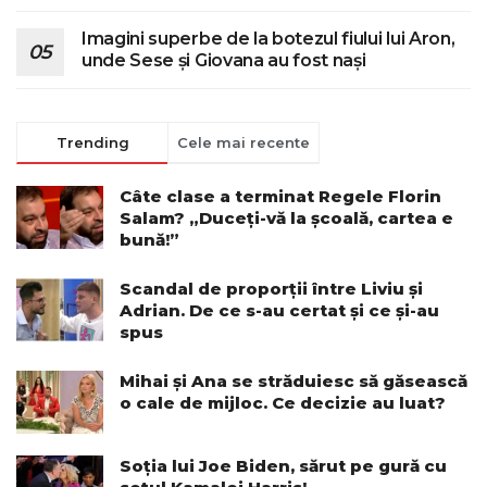
Imagini superbe de la botezul fiului lui Aron,
unde Sese și Giovana au fost nași
Trending
Cele mai recente
Câte clase a terminat Regele Florin
Salam? „Duceți-vă la școală, cartea e
bună!”
Scandal de proporții între Liviu și
Adrian. De ce s-au certat și ce și-au
spus
Mihai și Ana se străduiesc să găsească
o cale de mijloc. Ce decizie au luat?
Soția lui Joe Biden, sărut pe gură cu