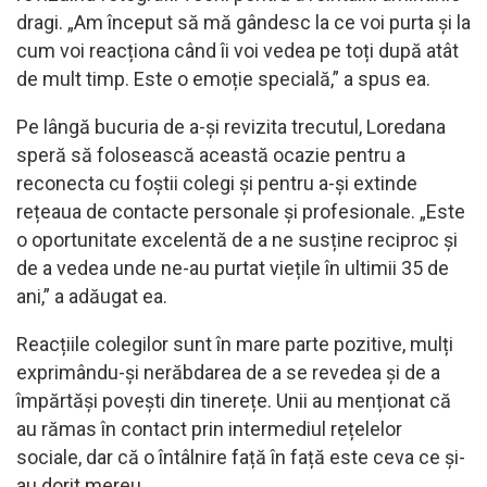
dragi. „Am început să mă gândesc la ce voi purta și la
cum voi reacționa când îi voi vedea pe toți după atât
de mult timp. Este o emoție specială,” a spus ea.
Pe lângă bucuria de a-și revizita trecutul, Loredana
speră să folosească această ocazie pentru a
reconecta cu foștii colegi și pentru a-și extinde
rețeaua de contacte personale și profesionale. „Este
o oportunitate excelentă de a ne susține reciproc și
de a vedea unde ne-au purtat viețile în ultimii 35 de
ani,” a adăugat ea.
Reacțiile colegilor sunt în mare parte pozitive, mulți
exprimându-și nerăbdarea de a se revedea și de a
împărtăși povești din tinerețe. Unii au menționat că
au rămas în contact prin intermediul rețelelor
sociale, dar că o întâlnire față în față este ceva ce și-
au dorit mereu.