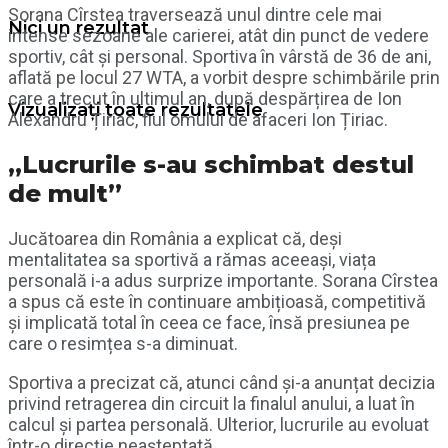
Sorana Cîrstea traversează unul dintre cele mai
Nici un rezultat
intense sezoane ale carierei, atât din punct de vedere
sportiv, cât și personal. Sportiva în vârstă de 36 de ani,
aflată pe locul 27 WTA, a vorbit despre schimbările prin
care a trecut în ultimul an, după despărțirea de Ion
Vizualizați toate rezultatele
Alexandru Țiriac, fiul omului de afaceri Ion Țiriac.
„Lucrurile s-au schimbat destul
de mult”
Jucătoarea din România a explicat că, deși
mentalitatea sa sportivă a rămas aceeași, viața
personală i-a adus surprize importante. Sorana Cîrstea
a spus că este în continuare ambițioasă, competitivă
și implicată total în ceea ce face, însă presiunea pe
care o resimțea s-a diminuat.
Sportiva a precizat că, atunci când și-a anunțat decizia
privind retragerea din circuit la finalul anului, a luat în
calcul și partea personală. Ulterior, lucrurile au evoluat
într-o direcție neașteptată.