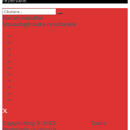
rezervate.
Nici un rezultat
Vizualizați toate rezultatele
Dramă
Infidelitate
Frumusețe
Sănătate
Internațional
Diverse
Lifestyle
Entertainment
Turism
Social
Filme
Copywriting © 2023
VEDETA.RO
Toate
drepturile rezervate.