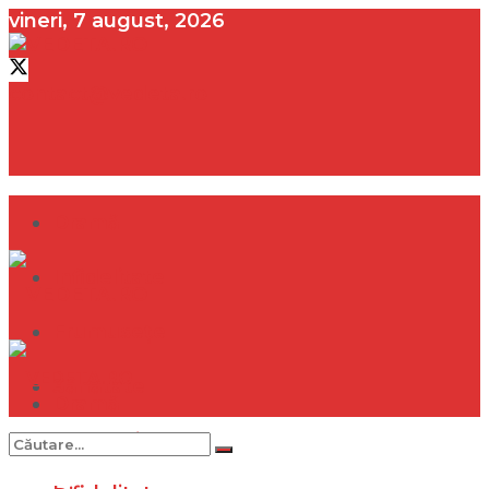
vineri, 7 august, 2026
contact@vedeta.ro
Dramă
Infidelitate
Frumusețe
Sănătate
Dramă
Internațional