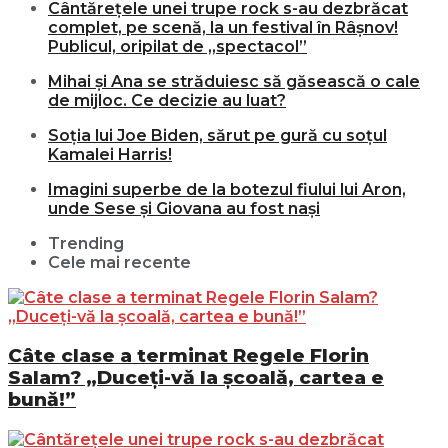
Cântărețele unei trupe rock s-au dezbrăcat
complet, pe scenă, la un festival în Râșnov!
Publicul, oripilat de „spectacol”
Mihai și Ana se străduiesc să găsească o cale
de mijloc. Ce decizie au luat?
Soția lui Joe Biden, sărut pe gură cu soțul
Kamalei Harris!
Imagini superbe de la botezul fiului lui Aron,
unde Sese și Giovana au fost nași
Trending
Cele mai recente
Câte clase a terminat Regele Florin
Salam? „Duceți-vă la școală, cartea e
bună!”