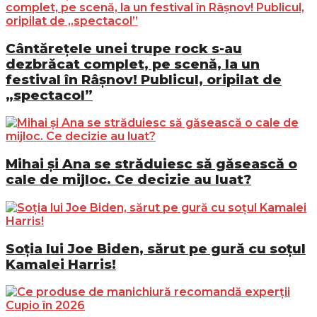
Cântărețele unei trupe rock s-au
dezbrăcat complet, pe scenă, la un
festival în Râșnov! Publicul, oripilat de
„spectacol”
Mihai și Ana se străduiesc să găsească o
cale de mijloc. Ce decizie au luat?
Soția lui Joe Biden, sărut pe gură cu soțul
Kamalei Harris!