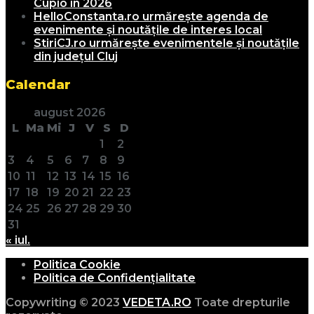
Cupio în 2026
HelloConstanta.ro urmărește agenda de
evenimente și noutățile de interes local
StiriCJ.ro urmărește evenimentele și noutățile
din județul Cluj
Calendar
august 2026
L
Ma
Mi
J
V
S
D
1
2
3
4
5
6
7
8
9
10
11
12
13
14
15
16
17
18
19
20
21
22
23
24
25
26
27
28
29
30
31
« iul.
Politica Cookie
Politica de Confidențialitate
Copywriting © 2023
VEDETA.RO
Toate drepturile