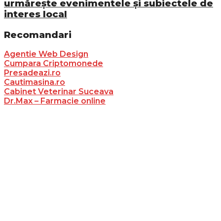
urmărește evenimentele și subiectele de
interes local
Recomandari
Agentie Web Design
Cumpara Criptomonede
Presadeazi.ro
Cautimasina.ro
Cabinet Veterinar Suceava
Dr.Max – Farmacie online