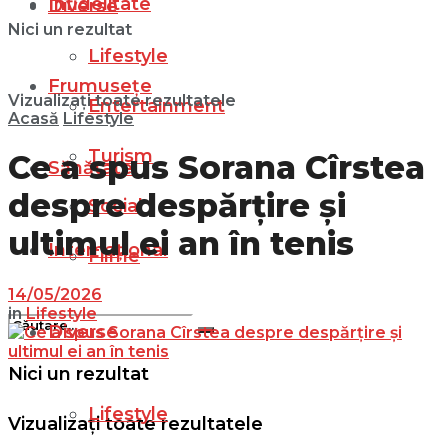
Infidelitate
Diverse
Nici un rezultat
Lifestyle
Frumusețe
Vizualizați toate rezultatele
Entertainment
Acasă
Lifestyle
Turism
Ce a spus Sorana Cîrstea
Sănătate
despre despărțire și
Social
ultimul ei an în tenis
Internațional
Filme
14/05/2026
in
Lifestyle
Diverse
Nici un rezultat
Lifestyle
Vizualizați toate rezultatele