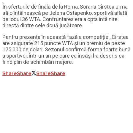
În sferturile de finală de la Roma, Sorana Cîrstea urma
să o întâlnească pe Jelena Ostapenko, sportivă aflată
pe locul 36 WTA. Confruntarea era a opta întâlnire
directă dintre cele două jucătoare.
Pentru prezența în această fază a competiției, Cîrstea
are asigurate 215 puncte WTA și un premiu de peste
175.000 de dolari. Sezonul confirmă forma foarte bună
a sportivei, într-un an pe care ea însăși l-a descris ca
fiind plin de schimbări majore.
Share
Share
Share
Share