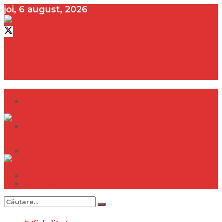
joi, 6 august, 2026
contact@vedeta.ro
Dramă
Infidelitate
Frumusețe
Sănătate
Dramă
Internațional