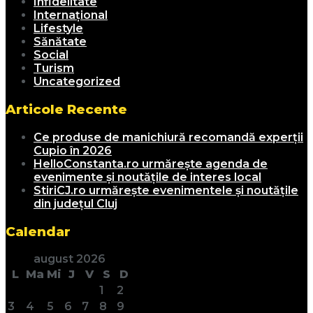
Infidelitate
Internațional
Lifestyle
Sănătate
Social
Turism
Uncategorized
Articole Recente
Ce produse de manichiură recomandă experții
Cupio în 2026
HelloConstanta.ro urmărește agenda de
evenimente și noutățile de interes local
StiriCJ.ro urmărește evenimentele și noutățile
din județul Cluj
Calendar
august 2026
L
Ma
Mi
J
V
S
D
1
2
3
4
5
6
7
8
9