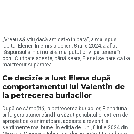
„Vreau să știu dacă am dat-o în bară”, a mai spus
iubitul Elenei. În emisia de ieri, 8 iulie 2024, a aflat
răspunsul și nici nu și-a mai putut privi partenera în
ochi, Cu toate aceste, până seara, Elenei se pare că i-a
mai trecut supărarea.
Ce decizie a luat Elena după
comportamentul lui Valentin de
la petrecerea burlacilor
După ce sâmbătă, la petrecerea burlacilor, Elena tuna
și fulgera atunci când l-a văzut pe iubitul ei extrem de
apropiat de o animatoare, aceasta a revenit la
sentimente mai bune. În ediția de luni, 8 iulie 2024 din
Mireasa. Capriciile Iubirii, cei doi au apărut ținându-se