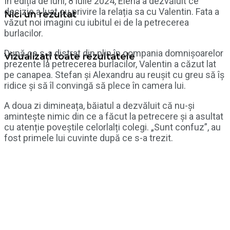
În ediția de luni, 8 iulie 2024, Elena a dezvăluit ce
decizie a luat cu privire la relația sa cu Valentin. Fata a
Nici un rezultat
văzut noi imagini cu iubitul ei de la petrecerea
burlacilor.
După ce s-a distrat din plin în compania domnișoarelor
Vizualizați toate rezultatele
prezente la petrecerea burlacilor, Valentin a căzut lat
pe canapea. Stefan și Alexandru au reușit cu greu să îș
ridice și să îl convingă să plece în camera lui.
A doua zi dimineața, băiatul a dezvăluit că nu-și
amintește nimic din ce a făcut la petrecere și a asultat
cu atenție poveștile celorlalți colegi. „Sunt confuz”, au
fost primele lui cuvinte după ce s-a trezit.