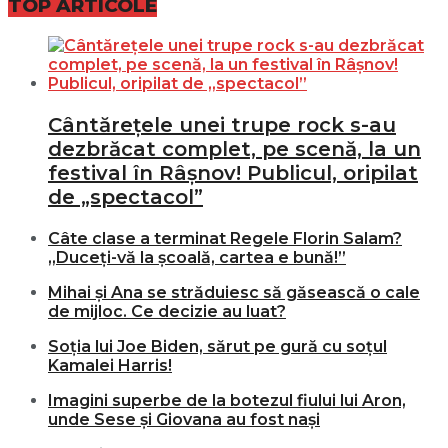
TOP ARTICOLE
Cântărețele unei trupe rock s-au
dezbrăcat complet, pe scenă, la un
festival în Râșnov! Publicul, oripilat
de „spectacol”
Câte clase a terminat Regele Florin Salam?
„Duceți-vă la școală, cartea e bună!”
Mihai și Ana se străduiesc să găsească o cale
de mijloc. Ce decizie au luat?
Soția lui Joe Biden, sărut pe gură cu soțul
Kamalei Harris!
Imagini superbe de la botezul fiului lui Aron,
unde Sese și Giovana au fost nași