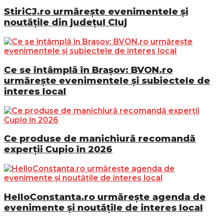
StiriCJ.ro urmărește evenimentele și
noutățile din județul Cluj
Ce se întâmplă în Brașov: BVON.ro
urmărește evenimentele și subiectele de
interes local
Ce produse de manichiură recomandă
experții Cupio în 2026
HelloConstanta.ro urmărește agenda de
evenimente și noutățile de interes local