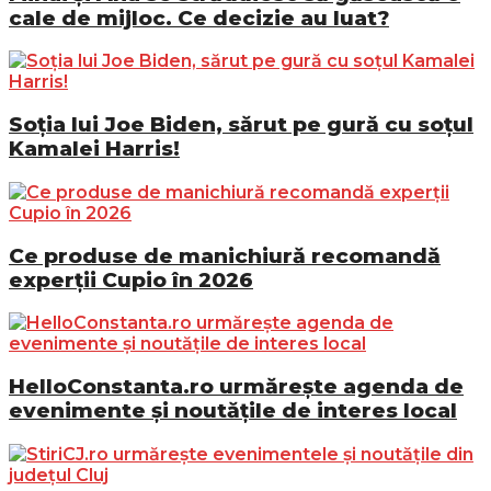
cale de mijloc. Ce decizie au luat?
Soția lui Joe Biden, sărut pe gură cu soțul
Kamalei Harris!
Ce produse de manichiură recomandă
experții Cupio în 2026
HelloConstanta.ro urmărește agenda de
evenimente și noutățile de interes local