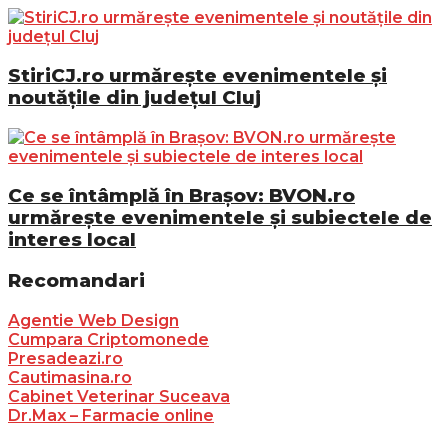
StiriCJ.ro urmărește evenimentele și
noutățile din județul Cluj
Ce se întâmplă în Brașov: BVON.ro
urmărește evenimentele și subiectele de
interes local
Recomandari
Agentie Web Design
Cumpara Criptomonede
Presadeazi.ro
Cautimasina.ro
Cabinet Veterinar Suceava
Dr.Max – Farmacie online