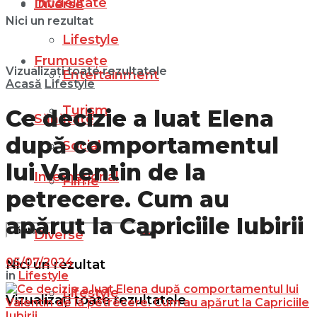
Infidelitate
Diverse
Nici un rezultat
Lifestyle
Frumusețe
Vizualizați toate rezultatele
Entertainment
Acasă
Lifestyle
Turism
Ce decizie a luat Elena
Sănătate
după comportamentul
Social
lui Valentin de la
Internațional
Filme
petrecere. Cum au
apărut la Capriciile Iubirii
Diverse
05/07/2024
Nici un rezultat
in
Lifestyle
Lifestyle
Vizualizați toate rezultatele