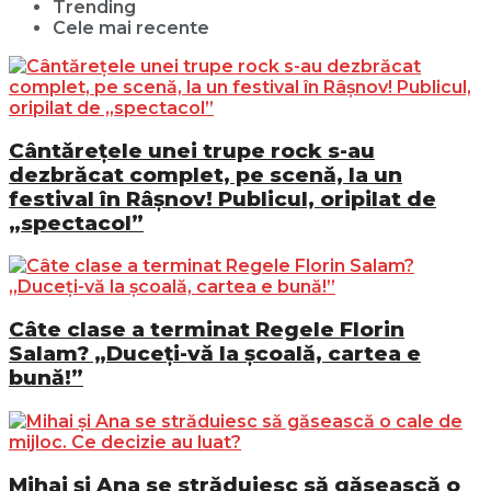
Trending
Cele mai recente
Cântărețele unei trupe rock s-au
dezbrăcat complet, pe scenă, la un
festival în Râșnov! Publicul, oripilat de
„spectacol”
Câte clase a terminat Regele Florin
Salam? „Duceți-vă la școală, cartea e
bună!”
Mihai și Ana se străduiesc să găsească o