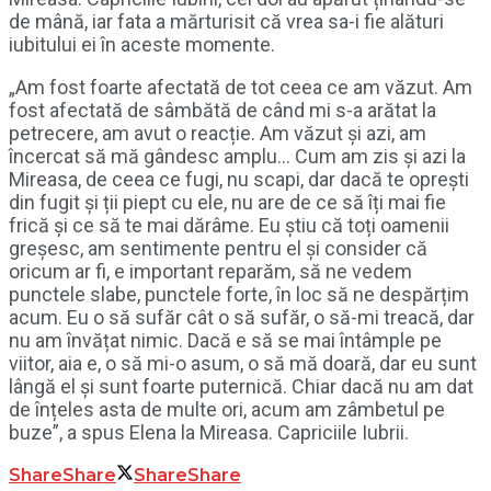
de mână, iar fata a mărturisit că vrea sa-i fie alături
iubitului ei în aceste momente.
„Am fost foarte afectată de tot ceea ce am văzut. Am
fost afectată de sâmbătă de când mi s-a arătat la
petrecere, am avut o reacție. Am văzut și azi, am
încercat să mă gândesc amplu… Cum am zis și azi la
Mireasa, de ceea ce fugi, nu scapi, dar dacă te oprești
din fugit și ții piept cu ele, nu are de ce să îți mai fie
frică și ce să te mai dărâme. Eu știu că toți oamenii
greșesc, am sentimente pentru el și consider că
oricum ar fi, e important reparăm, să ne vedem
punctele slabe, punctele forte, în loc să ne despărțim
acum. Eu o să sufăr cât o să sufăr, o să-mi treacă, dar
nu am învățat nimic. Dacă e să se mai întâmple pe
viitor, aia e, o să mi-o asum, o să mă doară, dar eu sunt
lângă el și sunt foarte puternică. Chiar dacă nu am dat
de înțeles asta de multe ori, acum am zâmbetul pe
buze”, a spus Elena la Mireasa. Capriciile Iubrii.
Share
Share
Share
Share