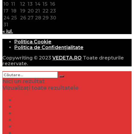
10
11
12
13
14
15
16
17
18
19
20
21
22
23
24
25
26
27
28
29
30
31
« iul.
Politica Cookie
Politica de Confidențialitate
Copywriting © 2023
VEDETA.RO
Toate drepturile
rezervate.
Nici un rezultat
Vizualizați toate rezultatele
Dramă
Infidelitate
Frumusețe
Sănătate
Internațional
Diverse