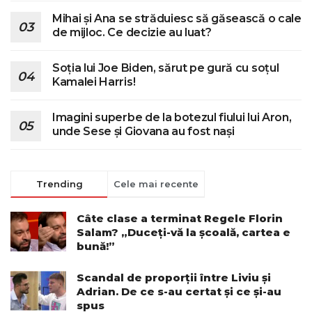
Mihai și Ana se străduiesc să găsească o cale
de mijloc. Ce decizie au luat?
Soția lui Joe Biden, sărut pe gură cu soțul
Kamalei Harris!
Imagini superbe de la botezul fiului lui Aron,
unde Sese și Giovana au fost nași
Trending
Cele mai recente
Câte clase a terminat Regele Florin
Salam? „Duceți-vă la școală, cartea e
bună!”
Scandal de proporții între Liviu și
Adrian. De ce s-au certat și ce și-au
spus