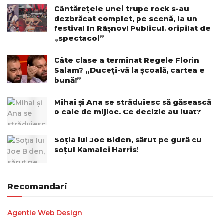
Cântărețele unei trupe rock s-au
dezbrăcat complet, pe scenă, la un
festival în Râșnov! Publicul, oripilat de
„spectacol”
Câte clase a terminat Regele Florin
Salam? „Duceți-vă la școală, cartea e
bună!”
Mihai și Ana se străduiesc să găsească
o cale de mijloc. Ce decizie au luat?
Soția lui Joe Biden, sărut pe gură cu
soțul Kamalei Harris!
Recomandari
Agentie Web Design