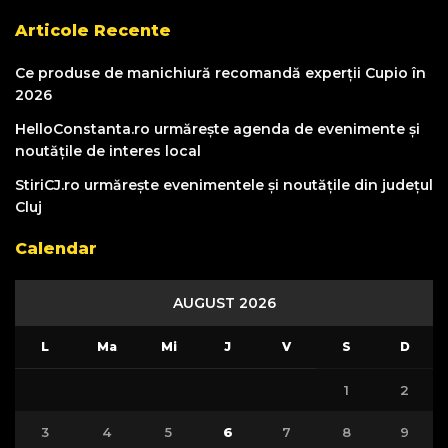
Articole Recente
Ce produse de manichiură recomandă experții Cupio în
2026
HelloConstanta.ro urmărește agenda de evenimente și
noutățile de interes local
StiriCJ.ro urmărește evenimentele și noutățile din județul
Cluj
Calendar
AUGUST 2026
L
Ma
Mi
J
V
S
D
1
2
3
4
5
6
7
8
9