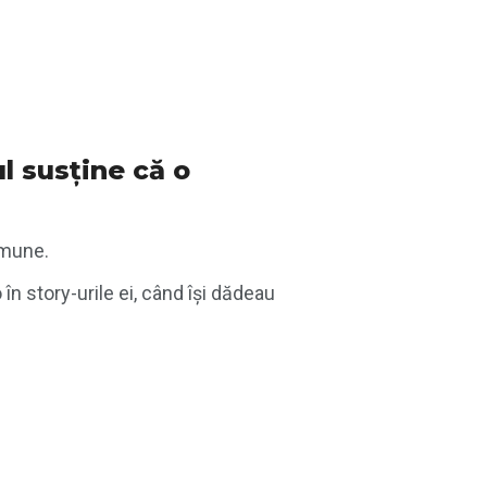
ul susține că o
omune.
n story-urile ei, când își dădeau