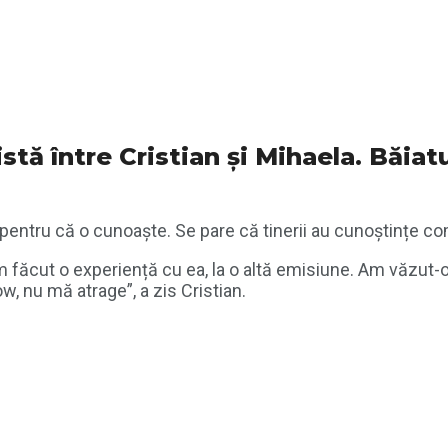
stă între Cristian și Mihaela. Băiat
pentru că o cunoaște. Se pare că tinerii au cunoștințe c
făcut o experiență cu ea, la o altă emisiune. Am văzut-o î
, nu mă atrage”, a zis Cristian.