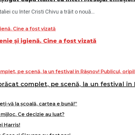
iei cu Inter Cristi Chivu a trăit o nouă...
ie și igienă. Cine a fost vizată
ăcat complet, pe scenă, la un festival în R
ți-vă la școală, cartea e bună!”
mijloc. Ce decizie au luat?
i Harris!