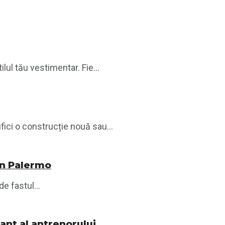
lul tău vestimentar. Fie...
ici o construcție nouă sau...
din Palermo
e fastul...
nant al antrenorului