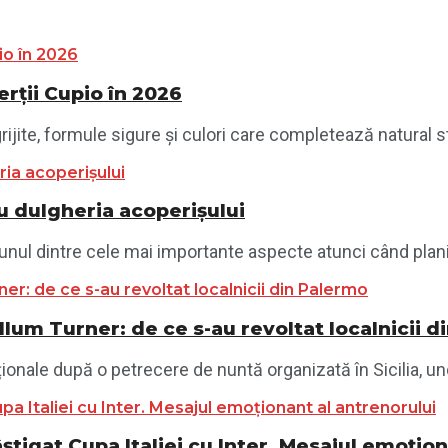
ții Cupio în 2026
jite, formule sigure și culori care completează natural sti
 dulgheria acoperișului
unul dintre cele mai importante aspecte atunci când planif
llum Turner: de ce s-au revoltat localnicii 
ionale după o petrecere de nuntă organizată în Sicilia, und
știgat Cupa Italiei cu Inter. Mesajul emoțio