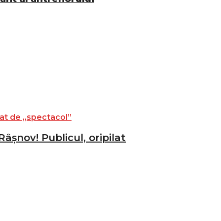
âșnov! Publicul, oripilat