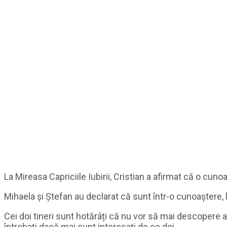
La Mireasa Capriciile Iubirii, Cristian a afirmat că o cuno
Mihaela și Ștefan au declarat că sunt într-o cunoaștere,
Cei doi tineri sunt hotărâți că nu vor să mai descopere alț
întrebați dacă mai sunt interesați de ce doi.