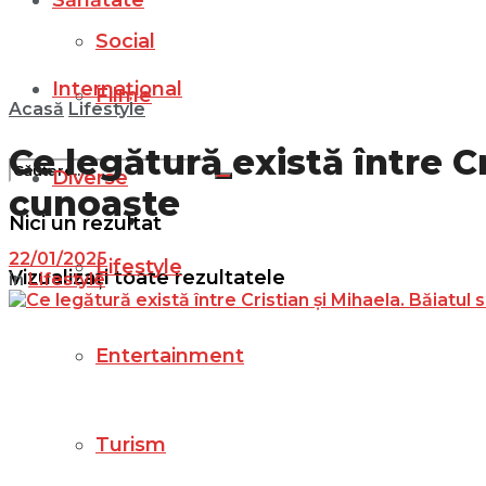
Sănătate
Social
Internațional
Filme
Acasă
Lifestyle
Ce legătură există între Cr
Diverse
cunoaște
Nici un rezultat
22/01/2025
Lifestyle
Vizualizați toate rezultatele
in
Lifestyle
Entertainment
Turism