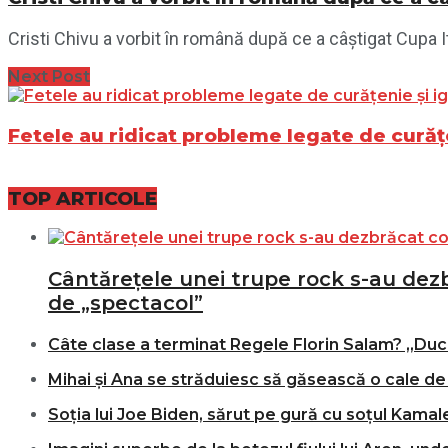
Cristi Chivu a vorbit în română după ce a câștigat Cupa Ital
Next Post
Fetele au ridicat probleme legate de curățen
TOP ARTICOLE
Cântărețele unei trupe rock s-au dezbr
de „spectacol”
Câte clase a terminat Regele Florin Salam? „Duce
Mihai și Ana se străduiesc să găsească o cale de 
Soția lui Joe Biden, sărut pe gură cu soțul Kamale