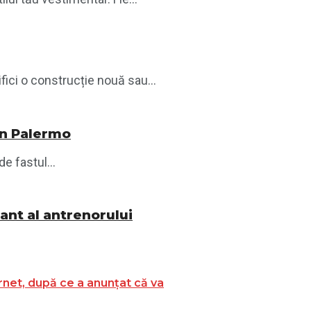
ici o construcție nouă sau...
din Palermo
e fastul...
nant al antrenorului