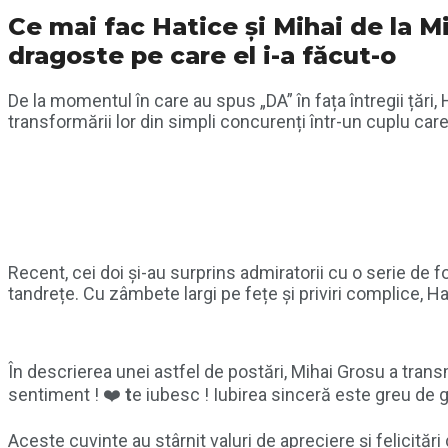
Ce mai fac Hatice și Mihai de la M
dragoste pe care el i-a făcut-o
De la momentul în care au spus „DA” în fața întregii țări, 
transformării lor din simpli concurenți într-un cuplu care
Recent, cei doi și-au surprins admiratorii cu o serie de f
tandrețe. Cu zâmbete largi pe fețe și priviri complice, H
În descrierea unei astfel de postări, Mihai Grosu a trans
sentiment ! ❤️
t
e iubesc ! Iubirea sinceră este greu de 
Aceste cuvinte au stârnit valuri de apreciere și felicitări