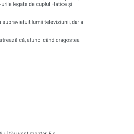
-urile legate de cuplul Hatice și
supraviețuit lumii televiziunii, dar a
onstrează că, atunci când dragostea
lul tău vestimentar. Fie...