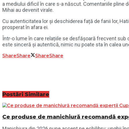
a mediului dificil în care s-a născut. Comentariile pline 
Mihai au devenit virale.
Cu autenticitatea lor și deschiderea față de fanii lor, Ha
prosperat în afara ei.
Într-o lume în care relațiile se desfășoară frecvent sub
este sinceră și autentică, nimic nu poate sta în calea unei 
Share
Share
Share
Share
Postări
Similare
Ce produse de manichiură recomandă exper
Manichiura din 2026 pune accent pe echilibru: unghii îngri