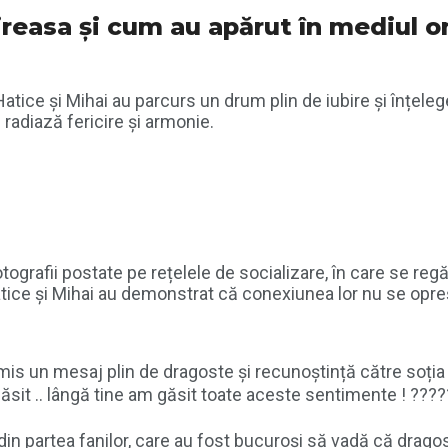
ireasa și cum au apărut în mediul on
Hatice și Mihai au parcurs un drum plin de iubire și înțeleg
 radiază fericire și armonie.
otografii postate pe rețelele de socializare, în care se re
atice și Mihai au demonstrat că conexiunea lor nu se opreș
mis un mesaj plin de dragoste și recunoștință către soția 
găsit .. lângă tine am găsit toate aceste sentimente ! ??
 din partea fanilor, care au fost bucuroși să vadă că dragos