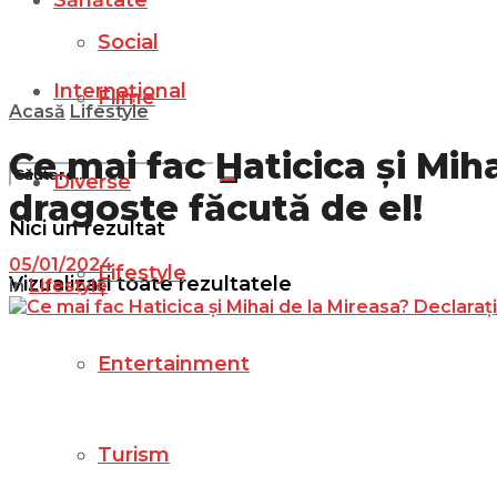
Sănătate
Social
Internațional
Filme
Acasă
Lifestyle
Ce mai fac Haticica și Mih
Diverse
dragoste făcută de el!
Nici un rezultat
05/01/2024
Lifestyle
Vizualizați toate rezultatele
in
Lifestyle
Entertainment
Turism