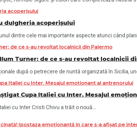
 dulgheria acoperișului
unul dintre cele mai importante aspecte atunci când planif
llum Turner: de ce s-au revoltat localnicii 
ionale după o petrecere de nuntă organizată în Sicilia, und
știgat Cupa Italiei cu Inter. Mesajul emoțio
iei cu Inter Cristi Chivu a trăit o nouă...