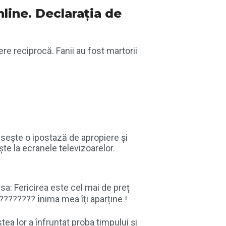
line. Declarația de
ere reciprocă. Fanii au fost martorii
găsește o ipostază de apropiere și
te la ecranele televizoarelor.
sa: Fericirea este cel mai de preț
??????????
i
nima mea îți aparține !
tea lor a înfruntat proba timpului și