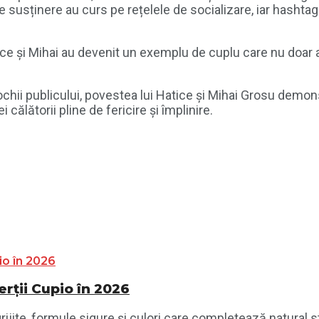
de susținere au curs pe rețelele de socializare, iar hashtag
tice și Mihai au devenit un exemplu de cuplu care nu doar a 
 ochii publicului, povestea lui Hatice și Mihai Grosu dem
călătorii pline de fericire și împlinire.
ții Cupio în 2026
jite, formule sigure și culori care completează natural sti