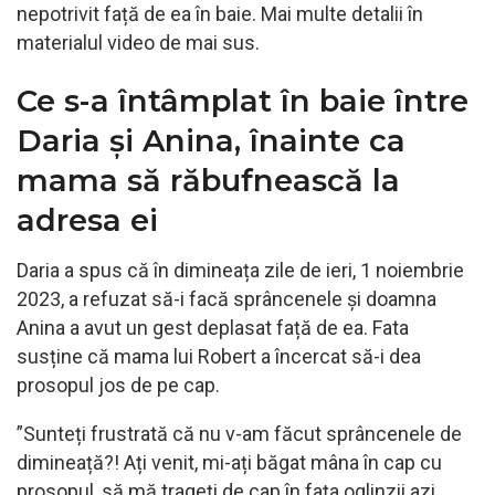
nepotrivit față de ea în baie. Mai multe detalii în
materialul video de mai sus.
Ce s-a întâmplat în baie între
Daria și Anina, înainte ca
mama să răbufnească la
adresa ei
Daria a spus că în dimineața zile de ieri, 1 noiembrie
2023, a refuzat să-i facă sprâncenele și doamna
Anina a avut un gest deplasat față de ea. Fata
susține că mama lui Robert a încercat să-i dea
prosopul jos de pe cap.
”Sunteți frustrată că nu v-am făcut sprâncenele de
dimineață?! Ați venit, mi-ați băgat mâna în cap cu
prosopul, să mă trageți de cap în fața oglinzii azi