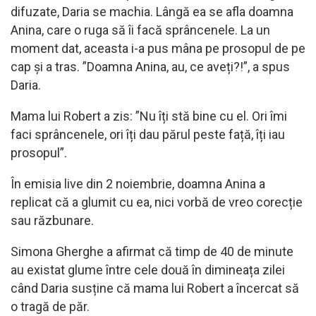
difuzate, Daria se machia. Lângă ea se afla doamna
Anina, care o ruga să îi facă sprâncenele. La un
moment dat, aceasta i-a pus mâna pe prosopul de pe
cap și a tras. ”Doamna Anina, au, ce aveți?!”, a spus
Daria.
Mama lui Robert a zis: ”Nu îți stă bine cu el. Ori îmi
faci sprâncenele, ori îți dau părul peste față, îți iau
prosopul”.
În emisia live din 2 noiembrie, doamna Anina a
replicat că a glumit cu ea, nici vorbă de vreo corecție
sau răzbunare.
Simona Gherghe a afirmat că timp de 40 de minute
au existat glume între cele două în dimineața zilei
când Daria susține că mama lui Robert a încercat să
o tragă de păr.