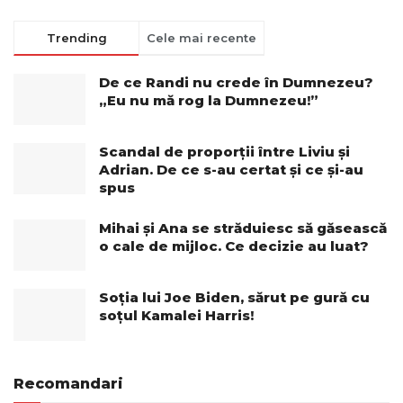
Trending
Cele mai recente
De ce Randi nu crede în Dumnezeu?
„Eu nu mă rog la Dumnezeu!”
Scandal de proporții între Liviu și
Adrian. De ce s-au certat și ce și-au
spus
Mihai și Ana se străduiesc să găsească
o cale de mijloc. Ce decizie au luat?
Soția lui Joe Biden, sărut pe gură cu
soțul Kamalei Harris!
Recomandari