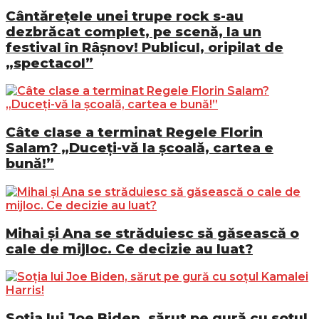
Cântărețele unei trupe rock s-au
dezbrăcat complet, pe scenă, la un
festival în Râșnov! Publicul, oripilat de
„spectacol”
Câte clase a terminat Regele Florin
Salam? „Duceți-vă la școală, cartea e
bună!”
Mihai și Ana se străduiesc să găsească o
cale de mijloc. Ce decizie au luat?
Soția lui Joe Biden, sărut pe gură cu soțul