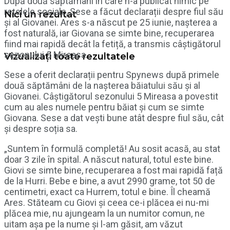
După două săptămâni în care n-a publicat nimic pe
rețelele sociale, Sese a făcut declarații despre fiul său
Nici un rezultat
și al Giovanei. Ares s-a născut pe 25 iunie, nașterea a
fost naturală, iar Giovana se simte bine, recuperarea
fiind mai rapidă decât la fetiță, a transmis câștigătorul
sezonului 5 Mireasa.
Vizualizați toate rezultatele
Sese a oferit declarații pentru Spynews după primele
două săptămâni de la nașterea băiatului său și al
Giovanei. Câștigătorul sezonului 5 Mireasa a povestit
cum au ales numele pentru băiat și cum se simte
Giovana. Sese a dat vești bune atât despre fiul său, cât
și despre soția sa.
„Suntem în formulă completă! Au sosit acasă, au stat
doar 3 zile în spital. A născut natural, totul este bine.
Giovi se simte bine, recuperarea a fost mai rapidă față
de la Hurri. Bebe e bine, a avut 2990 grame, tot 50 de
centimetri, exact ca Hurrem, totul e bine. Îl cheamă
Ares. Stăteam cu Giovi și ceea ce-i plăcea ei nu-mi
plăcea mie, nu ajungeam la un numitor comun, ne
uitam așa pe la nume și l-am găsit, am văzut