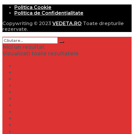
Politica Cookie
Politica de Confidențialitate
Copywriting © 2023
VEDETA.RO
Toate drepturile
rezervate.
Nici un rezultat
Vizualizați toate rezultatele
Dramă
Infidelitate
Frumusețe
Sănătate
Internațional
Diverse
Lifestyle
Entertainment
Turism
Social
Filme