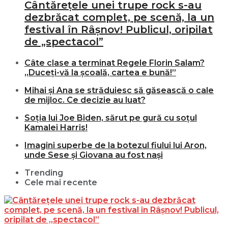
Cântărețele unei trupe rock s-au
dezbrăcat complet, pe scenă, la un
festival în Râșnov! Publicul, oripilat
de „spectacol”
Câte clase a terminat Regele Florin Salam?
„Duceți-vă la școală, cartea e bună!”
Mihai și Ana se străduiesc să găsească o cale
de mijloc. Ce decizie au luat?
Soția lui Joe Biden, sărut pe gură cu soțul
Kamalei Harris!
Imagini superbe de la botezul fiului lui Aron,
unde Sese și Giovana au fost nași
Trending
Cele mai recente