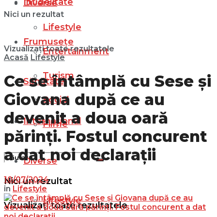
Infidelitate
Diverse
Nici un rezultat
Lifestyle
Frumusețe
Vizualizați toate rezultatele
Entertainment
Acasă
Lifestyle
Turism
Ce se întâmplă cu Sese și
Sănătate
Giovana după ce au
Social
devenit a doua oară
Internațional
Filme
părinți. Fostul concurent
a dat noi declarații
Diverse
10/07/2024
Nici un rezultat
in
Lifestyle
Lifestyle
Vizualizați toate rezultatele