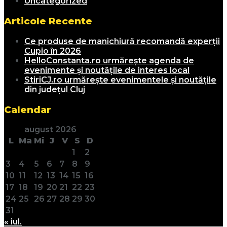
Uncategorized
Articole Recente
Ce produse de manichiură recomandă experții
Cupio în 2026
HelloConstanta.ro urmărește agenda de
evenimente și noutățile de interes local
StiriCJ.ro urmărește evenimentele și noutățile
din județul Cluj
Calendar
august 2026
L
Ma
Mi
J
V
S
D
1
2
3
4
5
6
7
8
9
10
11
12
13
14
15
16
17
18
19
20
21
22
23
24
25
26
27
28
29
30
31
« iul.