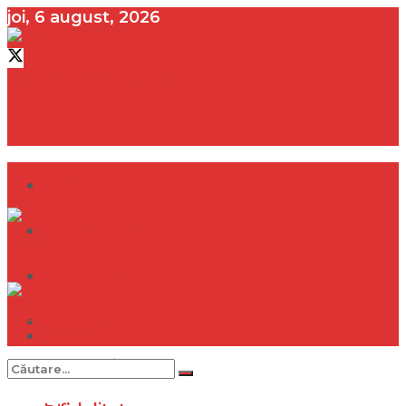
joi, 6 august, 2026
contact@vedeta.ro
Dramă
Infidelitate
Frumusețe
Sănătate
Dramă
Internațional