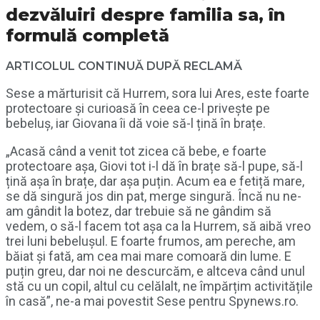
dezvăluiri despre familia sa, în
formulă completă
ARTICOLUL CONTINUĂ DUPĂ RECLAMĂ
Sese a mărturisit că Hurrem, sora lui Ares, este foarte
protectoare și curioasă în ceea ce-l privește pe
bebeluș, iar Giovana îi dă voie să-l țină în brațe.
„Acasă când a venit tot zicea că bebe, e foarte
protectoare așa, Giovi tot i-l dă în brațe să-l pupe, să-l
țină așa în brațe, dar așa puțin. Acum ea e fetiță mare,
se dă singură jos din pat, merge singură. Încă nu ne-
am gândit la botez, dar trebuie să ne gândim să
vedem, o să-l facem tot așa ca la Hurrem, să aibă vreo
trei luni bebelușul. E foarte frumos, am pereche, am
băiat și fată, am cea mai mare comoară din lume. E
puțin greu, dar noi ne descurcăm, e altceva când unul
stă cu un copil, altul cu celălalt, ne împărțim activitățile
în casă”, ne-a mai povestit Sese pentru Spynews.ro.