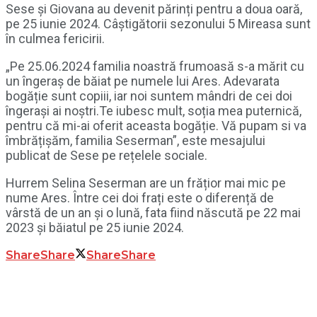
Sese și Giovana au devenit părinți pentru a doua oară,
pe 25 iunie 2024. Câștigătorii sezonului 5 Mireasa sunt
în culmea fericirii.
„Pe 25.06.2024 familia noastră frumoasă s-a mărit cu
un îngeraș de băiat pe numele lui Ares. Adevarata
bogăție sunt copiii, iar noi suntem mândri de cei doi
îngerași ai noștri.Te iubesc mult, soția mea puternică,
pentru că mi-ai oferit aceasta bogăție. Vă pupam si va
îmbrățișăm, familia Seserman”, este mesajului
publicat de Sese pe rețelele sociale.
Hurrem Selina Seserman are un frățior mai mic pe
nume Ares. Între cei doi frați este o diferență de
vârstă de un an și o lună, fata fiind născută pe 22 mai
2023 și băiatul pe 25 iunie 2024.
Share
Share
Share
Share