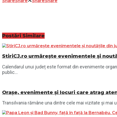
Share
Share
Share
Share
Postări
Similare
StiriCJ.ro urmărește evenimentele și noutăț
Calendarul unui județ este format din evenimente organiza
public...
Orașe, evenimente și locuri care atrag aten
Transilvania rămâne una dintre cele mai vizitate și mai ur