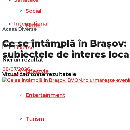
Sănătate
Social
Internațional
Filme
Acasă
Diverse
Ce se întâmplă în Brașov
Diverse
subiectele de interes loca
Nici un rezultat
08/07/2026
Lifestyle
Vizualizați toate rezultatele
in
Diverse
Entertainment
Turism