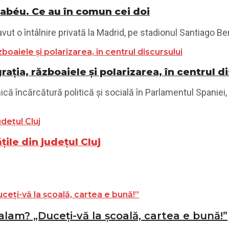
nabéu. Ce au în comun cei doi
vut o întâlnire privată la Madrid, pe stadionul Santiago Ber
ația, războaiele și polarizarea, în centrul d
ică încărcătură politică și socială în Parlamentul Spaniei
ile din județul Cluj
alam? „Duceți-vă la școală, cartea e bună!”