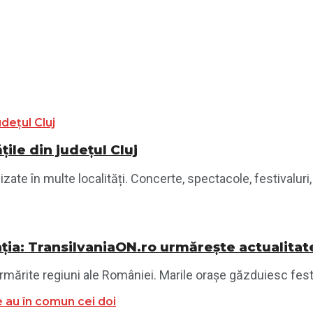
ile din județul Cluj
te în multe localități. Concerte, spectacole, festivaluri, 
ția: TransilvaniaON.ro urmărește actualitat
mărite regiuni ale României. Marile orașe găzduiesc festiva