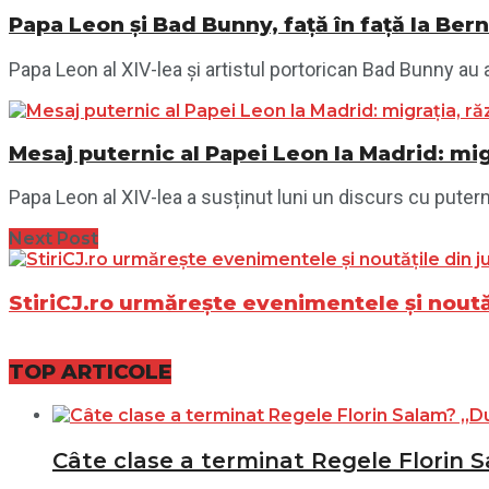
Papa Leon și Bad Bunny, față în față la Ber
Papa Leon al XIV-lea și artistul portorican Bad Bunny au a
Mesaj puternic al Papei Leon la Madrid: migr
Papa Leon al XIV-lea a susținut luni un discurs cu putern
Next Post
StiriCJ.ro urmărește evenimentele și noutăț
TOP ARTICOLE
Câte clase a terminat Regele Florin S