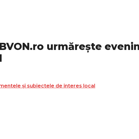
: BVON.ro urmărește eveni
l