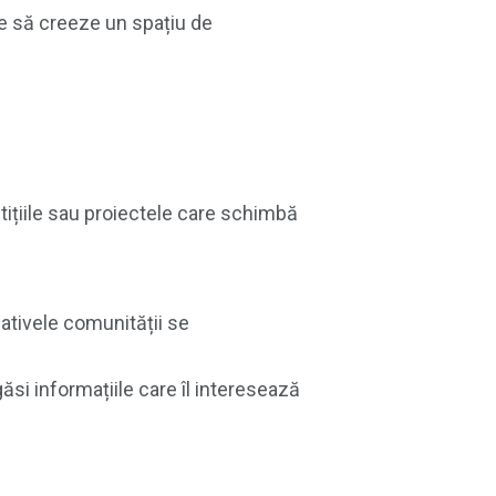
te să creeze un spațiu de
stițiile sau proiectele care schimbă
iativele comunității se
ăsi informațiile care îl interesează