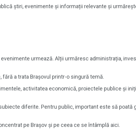
blică știri, evenimente și informații relevante și urmăreș
e ce evenimente urmează. Alții urmăresc administrația, inve
, fără a trata Brașovul printr-o singură temă.
mentele, activitatea economică, proiectele publice și iniț
subiecte diferite. Pentru public, important este să poată g
ncentrat pe Brașov și pe ceea ce se întâmplă aici.