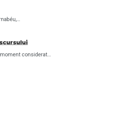
nabéu,...
iscursului
, moment considerat...