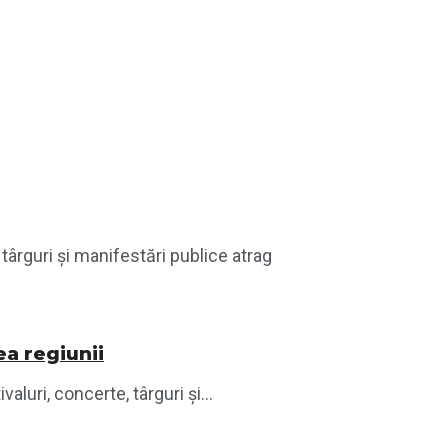
târguri și manifestări publice atrag
ea regiunii
luri, concerte, târguri și...