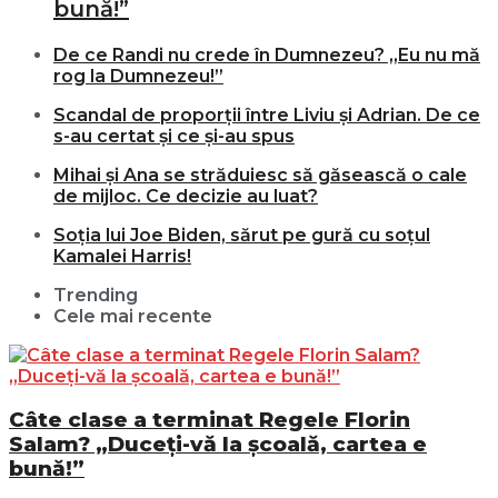
bună!”
De ce Randi nu crede în Dumnezeu? „Eu nu mă
rog la Dumnezeu!”
Scandal de proporții între Liviu și Adrian. De ce
s-au certat și ce și-au spus
Mihai și Ana se străduiesc să găsească o cale
de mijloc. Ce decizie au luat?
Soția lui Joe Biden, sărut pe gură cu soțul
Kamalei Harris!
Trending
Cele mai recente
Câte clase a terminat Regele Florin
Salam? „Duceți-vă la școală, cartea e
bună!”