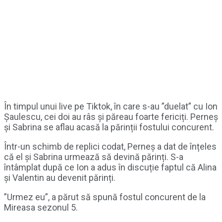
În timpul unui live pe Tiktok, în care s-au ”duelat” cu Ion
Șaulescu, cei doi au râs și păreau foarte fericiți. Perneș
și Sabrina se aflau acasă la părinții fostului concurent.
Într-un schimb de replici codat, Perneș a dat de înțeles
că el și Sabrina urmează să devină părinți. S-a
întâmplat după ce Ion a adus în discuție faptul că Alina
și Valentin au devenit părinți.
”Urmez eu”, a părut să spună fostul concurent de la
Mireasa sezonul 5.