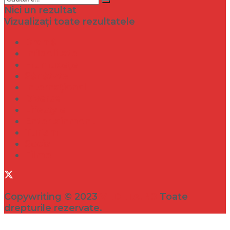
Nici un rezultat
Vizualizați toate rezultatele
Dramă
Infidelitate
Frumusețe
Sănătate
Internațional
Diverse
Lifestyle
Entertainment
Turism
Social
Filme
Copywriting © 2023
VEDETA.RO
Toate
drepturile rezervate.