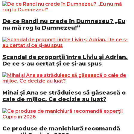
De ce Randi nu crede în Dumnezeu? „Eu
nu mă rog la Dumnezeu!”
Scandal de proporții între Liviu și Adrian.
De ce s-au certat și ce și-au spus
Mihai și Ana se străduiesc să găsească o
cale de mijloc. Ce decizie au luat?
Ce produse de manichiură recomandă