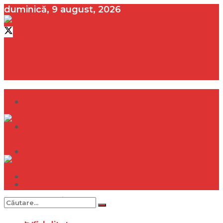
duminică, 9 august, 2026
contact@vedeta.ro
Dramă
Infidelitate
Frumusețe
Sănătate
Dramă
Internațional