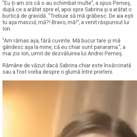
”Eu ți-am zis că s-au schimbat multe”, a spus Perneș,
după ce a arătat spre el, apoi spre Sabrina și a arătat o
burtică de gravidă. ”Trebuie să mă grăbesc. De aia ești
tu așa mascul, mă?! Bravo, mă!”, a venit răspunsul lui
Ion.
”Am rămas așa, fără cuvinte. Mă bucur tare și mă
gândesc așa la mine, că eu chiar sunt panarama.”, a
mai zis Ion, uimit de dezvăluirea lui Andrei Perneș.
Rămâne de văzut dacă Sabrina chiar este însărcinată
sau a fost vorba despre o glumă între prieteni.