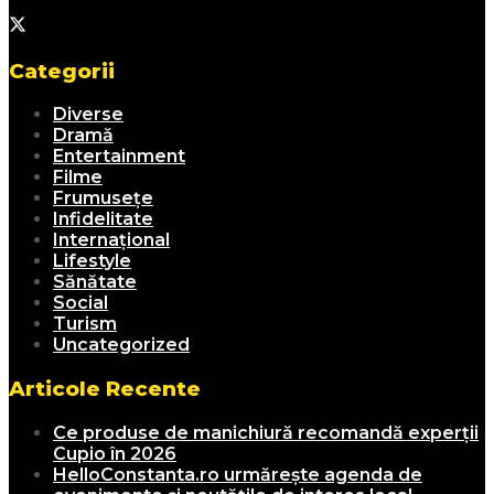
Categorii
Diverse
Dramă
Entertainment
Filme
Frumusețe
Infidelitate
Internațional
Lifestyle
Sănătate
Social
Turism
Uncategorized
Articole Recente
Ce produse de manichiură recomandă experții
Cupio în 2026
HelloConstanta.ro urmărește agenda de