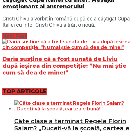
emoționant al antrenorului
Cristi Chivu a vorbit în română după ce a câștigat Cupa
Italiei cu Inter Cristi Chivu a trăit o nouă...
Next Post
Daria susține că a fost sunată de Liviu
după ieșirea din competiție: ”Nu mai știe
cum să dea de mine!”
TOP ARTICOLE
Câte clase a terminat Regele Florin
Salam? „Duceți-vă la școală, cartea e