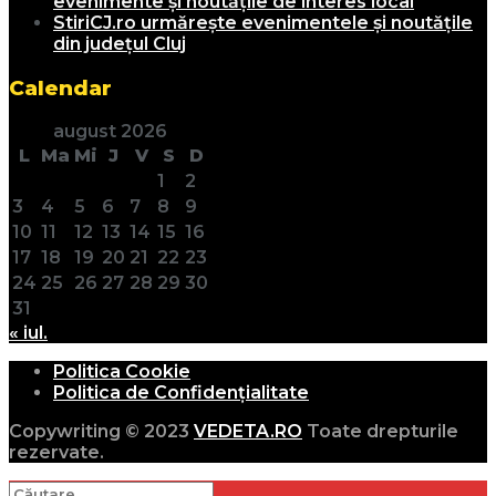
evenimente și noutățile de interes local
StiriCJ.ro urmărește evenimentele și noutățile
din județul Cluj
Calendar
august 2026
L
Ma
Mi
J
V
S
D
1
2
3
4
5
6
7
8
9
10
11
12
13
14
15
16
17
18
19
20
21
22
23
24
25
26
27
28
29
30
31
« iul.
Politica Cookie
Politica de Confidențialitate
Copywriting © 2023
VEDETA.RO
Toate drepturile
rezervate.