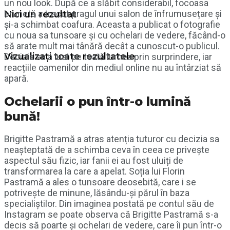
un nou look. După ce a slăbit considerabil, focoasa
brunetă a trecut pragul unui salon de înfrumusețare și
Nici un rezultat
și-a schimbat coafura. Aceasta a publicat o fotografie
cu noua sa tunsoare și cu ochelari de vedere, făcând-o
să arate mult mai tânără decât a cunoscut-o publicul.
Vizualizați toate rezultatele
Decizia sa a luat pe toată lumea prin surprindere, iar
reacțiile oamenilor din mediul online nu au întârziat să
apară.
Ochelarii o pun într-o lumină
bună!
Brigitte Pastramă a atras atenția tuturor cu decizia sa
neașteptată de a schimba ceva în ceea ce privește
aspectul său fizic, iar fanii ei au fost uluiți de
transformarea la care a apelat. Soția lui Florin
Pastramă a ales o tunsoare deosebită, care i se
potrivește de minune, lăsându-și părul în baza
specialiștilor. Din imaginea postată pe contul său de
Instagram se poate observa că Brigitte Pastramă s-a
decis să poarte și ochelari de vedere, care îi pun într-o