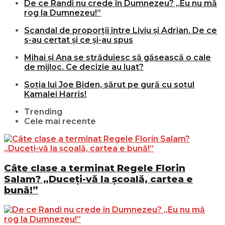
De ce Randi nu crede în Dumnezeu? „Eu nu mă
rog la Dumnezeu!”
Scandal de proporții între Liviu și Adrian. De ce
s-au certat și ce și-au spus
Mihai și Ana se străduiesc să găsească o cale
de mijloc. Ce decizie au luat?
Soția lui Joe Biden, sărut pe gură cu soțul
Kamalei Harris!
Trending
Cele mai recente
Câte clase a terminat Regele Florin
Salam? „Duceți-vă la școală, cartea e
bună!”