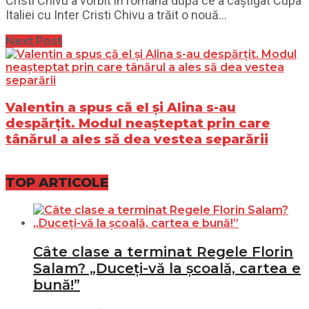
Cristi Chivu a vorbit în română după ce a câștigat Cupa
Italiei cu Inter Cristi Chivu a trăit o nouă...
Next Post
Valentin a spus că el și Alina s-au
despărțit. Modul neașteptat prin care
tânărul a ales să dea vestea separării
TOP ARTICOLE
Câte clase a terminat Regele Florin
Salam? „Duceți-vă la școală, cartea e
bună!”