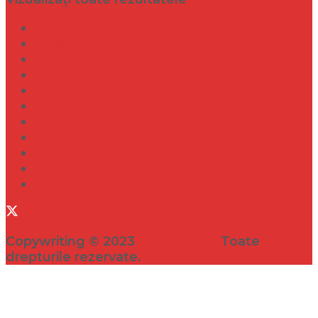
Dramă
Infidelitate
Frumusețe
Sănătate
Internațional
Diverse
Lifestyle
Entertainment
Turism
Social
Filme
Copywriting © 2023
VEDETA.RO
Toate
drepturile rezervate.