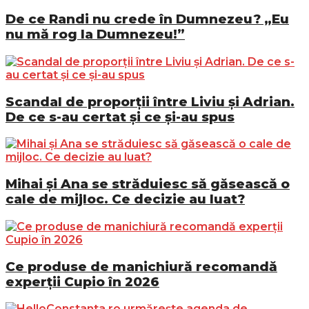
De ce Randi nu crede în Dumnezeu? „Eu
nu mă rog la Dumnezeu!”
Scandal de proporții între Liviu și Adrian.
De ce s-au certat și ce și-au spus
Mihai și Ana se străduiesc să găsească o
cale de mijloc. Ce decizie au luat?
Ce produse de manichiură recomandă
experții Cupio în 2026