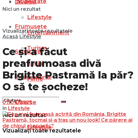
Infidelitate
Diverse
Nici un rezultat
Lifestyle
Frumusețe
Vizualizați toate rezultatele
Entertainment
Acasă
Lifestyle
Turism
Ce și-a făcut
Sănătate
preafrumoasa divă
Social
Brigitte Pastramă la păr?
Internațional
Filme
O să te șocheze!
Diverse
07/04/2025
in
Lifestyle
Nici un rezultat
Lifestyle
Vizualizați toate rezultatele