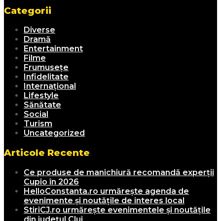
Categorii
Diverse
Dramă
Entertainment
Filme
Frumusețe
Infidelitate
Internațional
Lifestyle
Sănătate
Social
Turism
Uncategorized
Articole Recente
Ce produse de manichiură recomandă experții
Cupio în 2026
HelloConstanta.ro urmărește agenda de
evenimente și noutățile de interes local
StiriCJ.ro urmărește evenimentele și noutățile
din județul Cluj