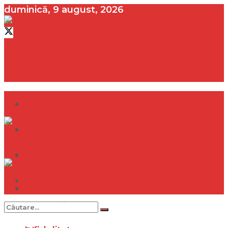
duminică, 9 august, 2026
contact@vedeta.ro
Dramă
Infidelitate
Frumusețe
Sănătate
Dramă
Internațional