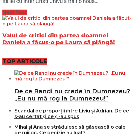
Italiei cu Inter Cristi Chivu a trăit o nouă...
Next Post
Valul de critici din partea doamnei
Daniela a făcut-o pe Laura să plângă!
TOP ARTICOLE
De ce Randi nu crede în Dumnezeu?
„Eu nu mă rog la Dumnezeu!”
Scandal de proporții între Liviu și Adrian. De ce
s-au certat și ce și-au spus
Mihai și Ana se străduiesc să găsească o cale
de mijloc. Ce decizie au luat?