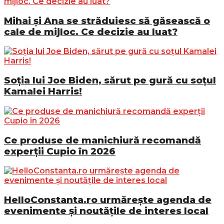
Mihai și Ana se străduiesc să găsească o
cale de mijloc. Ce decizie au luat?
Soția lui Joe Biden, sărut pe gură cu soțul
Kamalei Harris!
Ce produse de manichiură recomandă
experții Cupio în 2026
HelloConstanta.ro urmărește agenda de
evenimente și noutățile de interes local