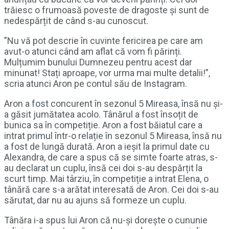
trăiesc o frumoasă poveste de dragoste și sunt de
nedespărțit de când s-au cunoscut.
”Nu vă pot descrie în cuvinte fericirea pe care am
avut-o atunci când am aflat că vom fi părinți.
Mulțumim bunului Dumnezeu pentru acest dar
minunat! Stați aproape, vor urma mai multe detalii!”,
scria atunci Aron pe contul său de Instagram.
Aron a fost concurent în sezonul 5 Mireasa, însă nu și-
a găsit jumătatea acolo. Tânărul a fost însoțit de
bunica sa în competiție. Aron a fost băiatul care a
intrat primul într-o relație în sezonul 5 Mireasa, însă nu
a fost de lungă durată. Aron a ieșit la primul date cu
Alexandra, de care a spus că se simte foarte atras, s-
au declarat un cuplu, însă cei doi s-au despărțit la
scurt timp. Mai târziu, în competiție a intrat Elena, o
tânără care s-a arătat interesată de Aron. Cei doi s-au
sărutat, dar nu au ajuns să formeze un cuplu.
Tânăra i-a spus lui Aron că nu-și dorește o cununie