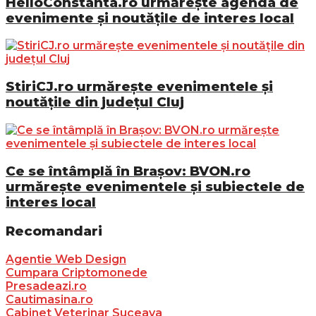
HelloConstanta.ro urmărește agenda de
evenimente și noutățile de interes local
StiriCJ.ro urmărește evenimentele și
noutățile din județul Cluj
Ce se întâmplă în Brașov: BVON.ro
urmărește evenimentele și subiectele de
interes local
Recomandari
Agentie Web Design
Cumpara Criptomonede
Presadeazi.ro
Cautimasina.ro
Cabinet Veterinar Suceava