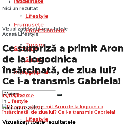
Infidelitate
Diverse
Nici un rezultat
Lifestyle
Frumusețe
Vizualizați toate rezultatele
Entertainment
Acasă
Lifestyle
Turism
Ce surpriză a primit Aron
Sănătate
de la logodnica
Social
însărcinată, de ziua lui?
Internațional
Filme
Ce i-a transmis Gabriela!
Diverse
15/03/2024
in
Lifestyle
Nici un rezultat
Lifestyle
Vizualizați toate rezultatele