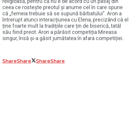
religioasă, pentru că nu e de acord cu un pasaj din
ceea ce rostește preotul și anume cel în care spune
că „femeia trebuie să se supună bărbatului”. Aron a
întrerupt atunci interacțiunea cu Elena, precizând că el
ține foarte mult la tradițiile care țin de biserică, tatăl
său fiind preot. Aron a părăsit competiția Mireasa
singur, însă și-a găsit jumătatea în afara competiției.
Share
Share
Share
Share