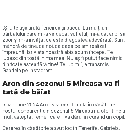
„Și uite așa arată fericirea și pacea. La mulți ani
bărbatului care mi-a vindecat sufletul, mi-a dat aripi să
zbor și m-a învățat ce este dragostea adevărată. Sunt
mândră de tine, de noi, de ceea ce am realizat
împreună. Iar viața noastră abia acum începe. Te
iubesc din toată inima mea! Nu aș fi putut face nimic
din toate astea fără tine! Te iubim!”, a transmis
Gabriela pe Instagram.
Aron din sezonul 5 Mireasa va fi
tată de băiat
În ianuarie 2024 Aron și-a cerut iubita în căsătorie.
Fostul concurent din sezonul 5 Mireasa i-a oferit inelul
mult așteptat femeii care îi va dărui în curând un copil.
Cererea în căsătorie a avut loc în Tenerife. Gabriela,