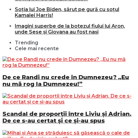
Soția lui Joe Biden, sărut pe gură cu soțul
Kamalei Harris!
Imagini superbe de la botezul fiului lui Aron,
unde Sese și Giovana au fost nași
Trending
Cele mai recente
De ce Randi nu crede în Dumnezeu? „Eu
nu mă rog la Dumnezeu!”
Scandal de proporții între Liviu și Adrian.
De ce s-au certat și ce și-au spus