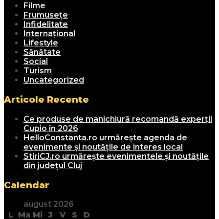
Filme
Frumusețe
Infidelitate
Internațional
Lifestyle
Sănătate
Social
Turism
Uncategorized
Articole Recente
Ce produse de manichiură recomandă experții
Cupio în 2026
HelloConstanta.ro urmărește agenda de
evenimente și noutățile de interes local
StiriCJ.ro urmărește evenimentele și noutățile
din județul Cluj
Calendar
august 2026
L
Ma
Mi
J
V
S
D