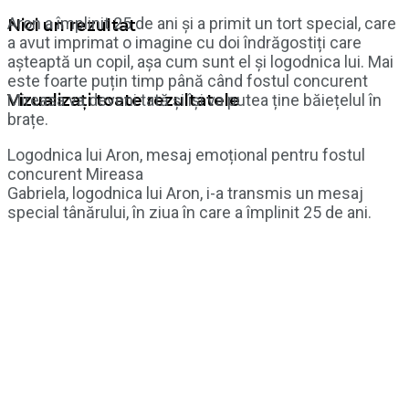
Aron a împlinit 25 de ani și a primit un tort special, care
Nici un rezultat
a avut imprimat o imagine cu doi îndrăgostiți care
așteaptă un copil, așa cum sunt el și logodnica lui. Mai
este foarte puțin timp până când fostul concurent
Mireasa va deveni tată și își va putea ține băiețelul în
Vizualizați toate rezultatele
brațe.
Logodnica lui Aron, mesaj emoțional pentru fostul
concurent Mireasa
Gabriela, logodnica lui Aron, i-a transmis un mesaj
special tânărului, în ziua în care a împlinit 25 de ani.