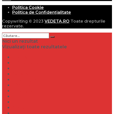
Politica Cookie
Politica de Confidențialitate
Copywriting © 2023
VEDETA.RO
Toate drepturile
rezervate.
Nici un rezultat
Vizualizați toate rezultatele
Dramă
Infidelitate
Frumusețe
Sănătate
Internațional
Diverse
Lifestyle
Entertainment
Turism
Social
Filme