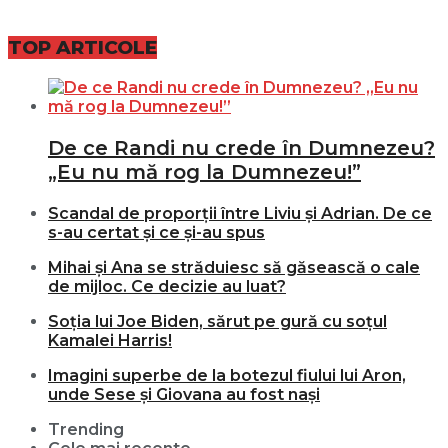
TOP ARTICOLE
De ce Randi nu crede în Dumnezeu?
„Eu nu mă rog la Dumnezeu!”
Scandal de proporții între Liviu și Adrian. De ce
s-au certat și ce și-au spus
Mihai și Ana se străduiesc să găsească o cale
de mijloc. Ce decizie au luat?
Soția lui Joe Biden, sărut pe gură cu soțul
Kamalei Harris!
Imagini superbe de la botezul fiului lui Aron,
unde Sese și Giovana au fost nași
Trending