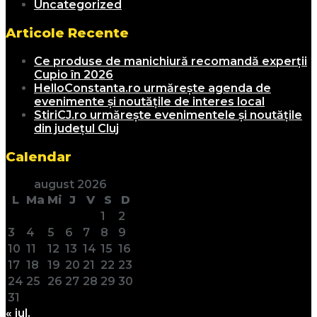
Uncategorized
Articole Recente
Ce produse de manichiură recomandă experții
Cupio în 2026
HelloConstanta.ro urmărește agenda de
evenimente și noutățile de interes local
StiriCJ.ro urmărește evenimentele și noutățile
din județul Cluj
Calendar
august 2026
L
Ma
Mi
J
V
S
D
1
2
3
4
5
6
7
8
9
10
11
12
13
14
15
16
17
18
19
20
21
22
23
24
25
26
27
28
29
30
31
« iul.