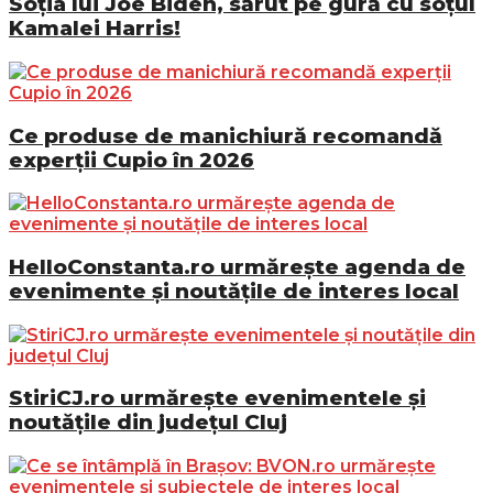
Soția lui Joe Biden, sărut pe gură cu soțul
Kamalei Harris!
Ce produse de manichiură recomandă
experții Cupio în 2026
HelloConstanta.ro urmărește agenda de
evenimente și noutățile de interes local
StiriCJ.ro urmărește evenimentele și
noutățile din județul Cluj