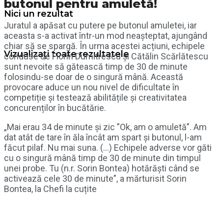
butonul pentru amuletă!
Nici un rezultat
Juratul a apăsat cu putere pe butonul amuletei, iar
aceasta s-a activat într-un mod neașteptat, ajungând
chiar să se spargă. În urma acestei acțiuni, echipele
Vizualizați toate rezultatele
conduse de Florin Dumitrescu și Cătălin Scărlătescu
sunt nevoite să gătească timp de 30 de minute
folosindu-se doar de o singură mână. Această
provocare aduce un nou nivel de dificultate în
competiție și testează abilitățile și creativitatea
concurenților în bucătărie.
„Mai erau 34 de minute și zic ”Ok, am o amuletă”. Am
dat atât de tare în ăla încât am spart și butonul, l-am
făcut pilaf. Nu mai suna. (…) Echipele adverse vor găti
cu o singură mână timp de 30 de minute din timpul
unei probe. Tu (n.r. Sorin Bontea) hotărăști când se
activează cele 30 de minute”, a mărturisit Sorin
Bontea, la Chefi la cuțite