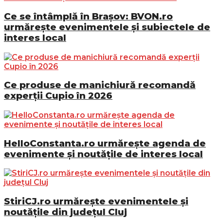
Ce se întâmplă în Brașov: BVON.ro
urmărește evenimentele și subiectele de
interes local
Ce produse de manichiură recomandă
experții Cupio în 2026
HelloConstanta.ro urmărește agenda de
evenimente și noutățile de interes local
StiriCJ.ro urmărește evenimentele și
noutățile din județul Cluj