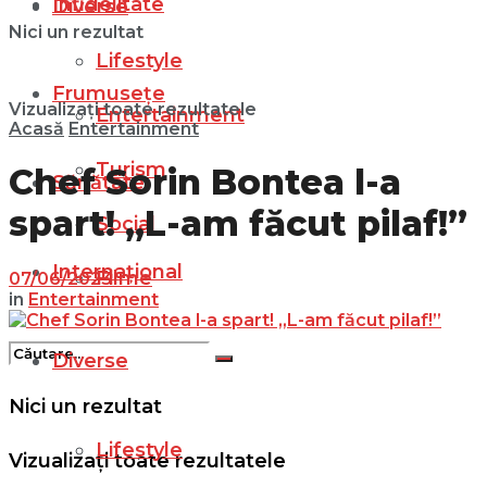
Infidelitate
Diverse
Nici un rezultat
Lifestyle
Frumusețe
Vizualizați toate rezultatele
Entertainment
Acasă
Entertainment
Turism
Chef Sorin Bontea l-a
Sănătate
spart! „L-am făcut pilaf!”
Social
Internațional
Filme
07/06/2023
in
Entertainment
Diverse
Nici un rezultat
Lifestyle
Vizualizați toate rezultatele