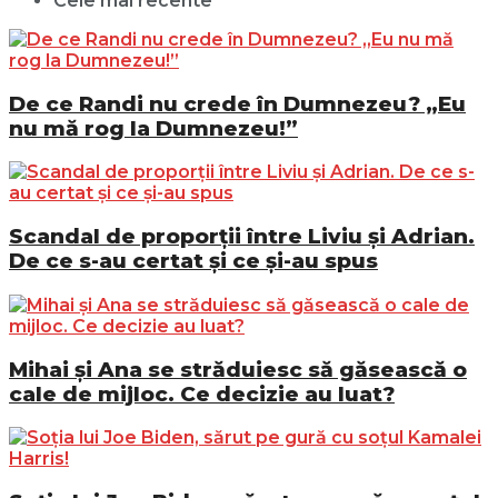
Cele mai recente
De ce Randi nu crede în Dumnezeu? „Eu
nu mă rog la Dumnezeu!”
Scandal de proporții între Liviu și Adrian.
De ce s-au certat și ce și-au spus
Mihai și Ana se străduiesc să găsească o
cale de mijloc. Ce decizie au luat?