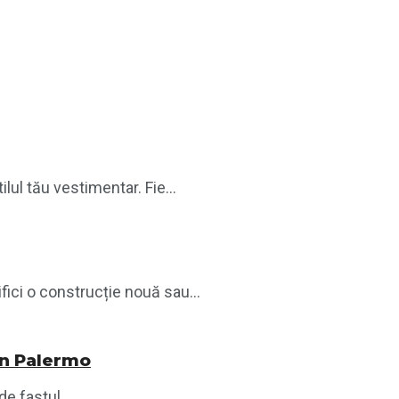
lul tău vestimentar. Fie...
ici o construcție nouă sau...
din Palermo
e fastul...