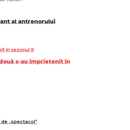
nant al antrenorului
 două s-au împrietenit în
t de „spectacol”