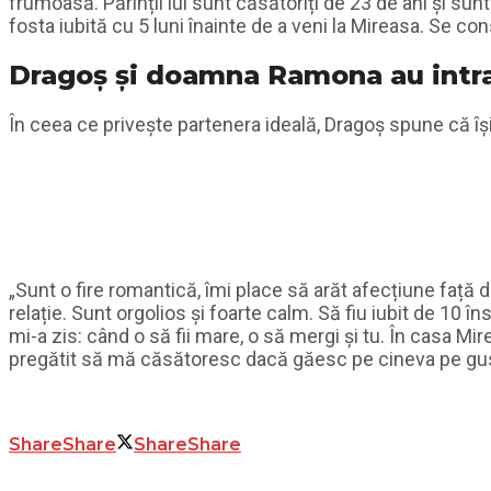
frumoasă. Părinții lui sunt căsătoriți de 23 de ani și sun
fosta iubită cu 5 luni înainte de a veni la Mireasa. Se co
Dragoș și doamna Ramona au intra
În ceea ce privește partenera ideală, Dragoș spune că își
„Sunt o fire romantică, îmi place să arăt afecțiune față
relație. Sunt orgolios și foarte calm. Să fiu iubit de 10 
mi-a zis: când o să fii mare, o să mergi și tu. În casa Mir
pregătit să mă căsătoresc dacă găesc pe cineva pe gust
Share
Share
Share
Share