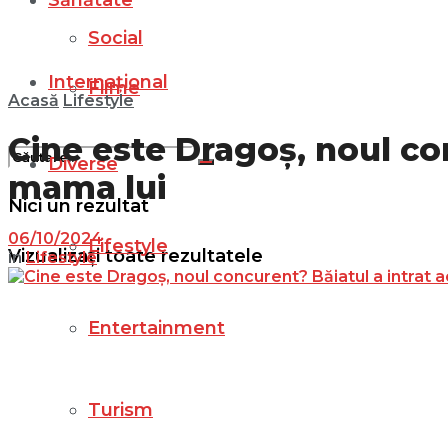
Sănătate
Social
Internațional
Filme
Acasă
Lifestyle
Cine este Dragoș, noul con
Diverse
mama lui
Nici un rezultat
06/10/2024
Lifestyle
Vizualizați toate rezultatele
in
Lifestyle
Entertainment
Turism