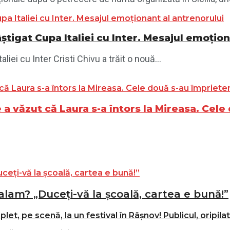
știgat Cupa Italiei cu Inter. Mesajul emoțio
iei cu Inter Cristi Chivu a trăit o nouă...
a văzut că Laura s-a întors la Mireasa. Cele
alam? „Duceți-vă la școală, cartea e bună!”
t, pe scenă, la un festival în Râșnov! Publicul, oripila