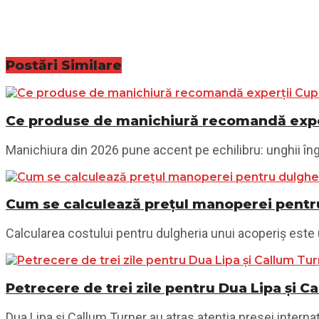
Postări
Similare
Ce produse de manichiură recomandă exper
Manichiura din 2026 pune accent pe echilibru: unghii îngri
Cum se calculează prețul manoperei pentru
Calcularea costului pentru dulgheria unui acoperiș este 
Petrecere de trei zile pentru Dua Lipa și Ca
Dua Lipa și Callum Turner au atras atenția presei internaț