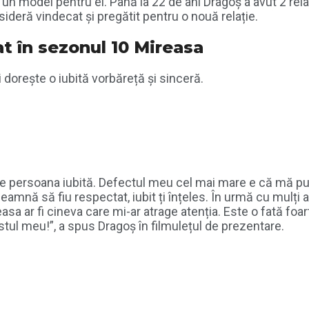
t un model pentru el. Până la 22 de ani Dragoș a avut 2 rel
nsideră vindecat și pregătit pentru o nouă relație.
t în sezonul 10 Mireasa
 dorește o iubită vorbăreță și sinceră.
 de persoana iubită. Defectul meu cel mai mare e că mă pun
înseamnă să fiu respectat, iubit ți înțeles. În urmă cu mulț
easa ar fi cineva care mi-ar atrage atenția. Este o fată foar
ul meu!”, a spus Dragoș în filmulețul de prezentare.