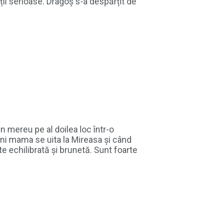
ații serioase. Dragoș s-a despărțit de
 mereu pe al doilea loc într-o
i ani mama se uita la Mireasa și când
te echilibrată și brunetă. Sunt foarte