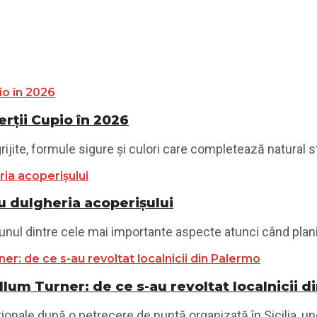
ții Cupio în 2026
jite, formule sigure și culori care completează natural sti
 dulgheria acoperișului
unul dintre cele mai importante aspecte atunci când planif
llum Turner: de ce s-au revoltat localnicii 
ionale după o petrecere de nuntă organizată în Sicilia, und