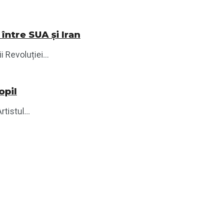
între SUA și Iran
 Revoluției...
opil
tistul...