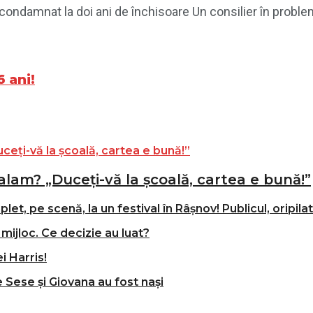
, condamnat la doi ani de închisoare Un consilier în probl
6 ani!
alam? „Duceți-vă la școală, cartea e bună!”
t, pe scenă, la un festival în Râșnov! Publicul, oripila
mijloc. Ce decizie au luat?
i Harris!
e Sese și Giovana au fost nași