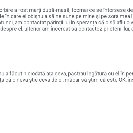
orbire a fost marți după-masă, tocmai ce se întorsese de 
ile în care el obișnuia să ne sune pe mine și pe sora mea în
nci, am contactat părinții lui în speranța că o să aflu o v
 despre el, ulterior am încercat să contactez prietenii lui
el nu a făcut niciodată ața ceva, păstrau legătură cu el în
anța că cineva știe ceva de el, măcar să știm că este OK, 