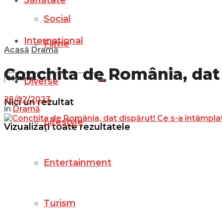
Sănătate
Social
Internațional
Filme
Acasă
Dramă
Conchita de România, dat 
Diverse
25/02/2023
Nici un rezultat
in
Dramă
Lifestyle
Vizualizați toate rezultatele
Entertainment
Turism