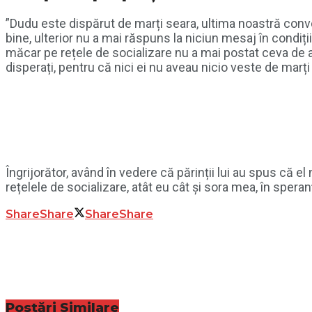
”Dudu este dispărut de marți seara, ultima noastră conv
bine, ulterior nu a mai răspuns la niciun mesaj în condiți
măcar pe rețele de socializare nu a mai postat ceva de atu
disperați, pentru că nici ei nu aveau nicio veste de marți
Îngrijorător, având în vedere că părinții lui au spus că 
rețelele de socializare, atât eu cât și sora mea, în sper
Share
Share
Share
Share
Postări
Similare