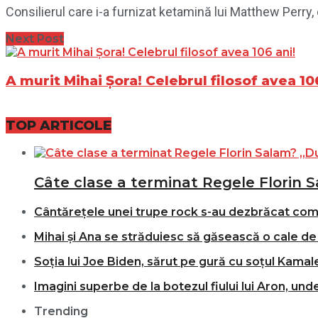
Consilierul care i-a furnizat ketamină lui Matthew Perry
Next Post
A murit Mihai Șora! Celebrul filosof avea 10
TOP ARTICOLE
Câte clase a terminat Regele Florin S
Cântărețele unei trupe rock s-au dezbrăcat comple
Mihai și Ana se străduiesc să găsească o cale de 
Soția lui Joe Biden, sărut pe gură cu soțul Kamale
Imagini superbe de la botezul fiului lui Aron, und
Trending