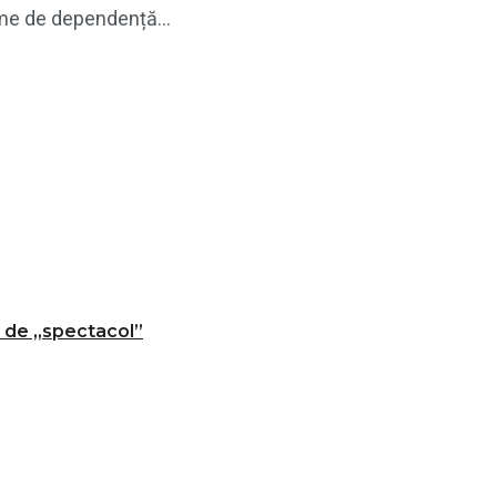
eme de dependență...
t de „spectacol”