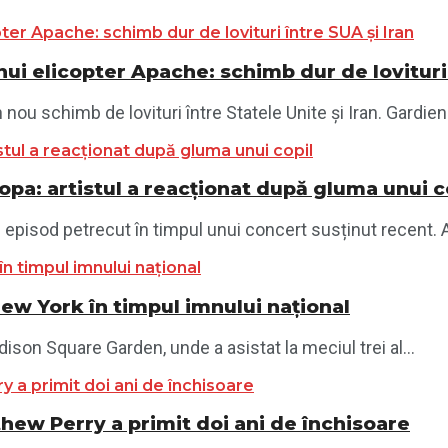
ui elicopter Apache: schimb dur de lovituri 
ou schimb de lovituri între Statele Unite și Iran. Gardienii
opa: artistul a reacționat după gluma unui c
 episod petrecut în timpul unui concert susținut recent. Ar
New York în timpul imnului național
son Square Garden, unde a asistat la meciul trei al...
thew Perry a primit doi ani de închisoare