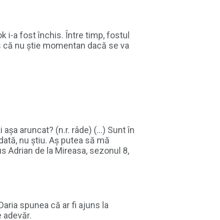
i-a fost închis. Între timp, fostul
pus că nu știe momentan dacă se va
 așa aruncat? (n.r. râde) (…) Sunt în
ată, nu știu. Aș putea să mă
spus Adrian de la Mireasa, sezonul 8,
 Daria spunea că ar fi ajuns la
e adevăr.