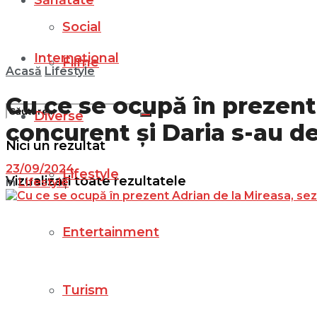
Sănătate
Social
Internațional
Filme
Acasă
Lifestyle
Cu ce se ocupă în prezent
Diverse
concurent și Daria s-au de
Nici un rezultat
23/09/2024
Lifestyle
Vizualizați toate rezultatele
in
Lifestyle
Entertainment
Turism