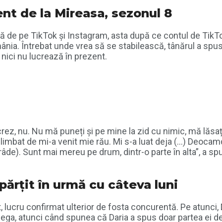
nt de la Mireasa, sezonul 8
ă de pe TikTok și Instagram, asta după ce contul de TikTok 
omânia. Întrebat unde vrea să se stabilească, tânărul a s
 nici nu lucrează în prezent.
crez, nu. Nu mă puneți și pe mine la zid cu nimic, mă lăsați
mbat de mi-a venit mie rău. Mi s-a luat deja (…) Deocamd
.r. râde). Sunt mai mereu pe drum, dintr-o parte în alta”, a 
părțit în urmă cu câteva luni
țit, lucru confirmat ulterior de fosta concurentă. Pe atunci,
nega, atunci când spunea că Daria a spus doar partea ei d