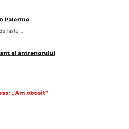
din Palermo
e fastul...
nant al antrenorului
Tess: „Am obosit”