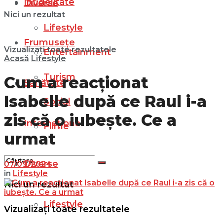
Infidelitate
Diverse
Nici un rezultat
Lifestyle
Frumusețe
Vizualizați toate rezultatele
Entertainment
Acasă
Lifestyle
Turism
Cum a reacționat
Sănătate
Isabelle după ce Raul i-a
Social
zis că o iubește. Ce a
Internațional
Filme
urmat
Diverse
07/09/2024
in
Lifestyle
Nici un rezultat
Lifestyle
Vizualizați toate rezultatele