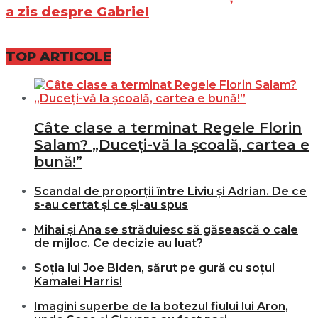
a zis despre Gabriel
TOP ARTICOLE
Câte clase a terminat Regele Florin
Salam? „Duceți-vă la școală, cartea e
bună!”
Scandal de proporții între Liviu și Adrian. De ce
s-au certat și ce și-au spus
Mihai și Ana se străduiesc să găsească o cale
de mijloc. Ce decizie au luat?
Soția lui Joe Biden, sărut pe gură cu soțul
Kamalei Harris!
Imagini superbe de la botezul fiului lui Aron,