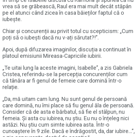
vrea să se grăbească, Raul era mai mult decât stăpân
pe el atunci când zicea în casa băieților faptul că o
iubește.
Chiar și concurenții au privit totul cu scepticism: „Cum
poți să o iubești dacă nu v-ați sărutat?!”.
Apoi, după difuzarea imaginilor, discuția a continuat în
platoul emisiunii Mireasa-Capriciile iubirii.
„Te uitai lung la aceste imagini, Isabelle”, a zis Gabriela
Cristea, referindu-se la percepția concurenților cum
că tânăra ar fi genul de femeie care domină într-o
relație.
„Da, mă uitam cam lung. Nu sunt genul de persoană
care domină, nu îmi place să fiu genul ăla de persoană.
Consider că de asta e bărbatul, să fie el stâlpun, nu
femeia. Și asta cu iubirea, nu știu. Eu nu o înțeleg nici
astăzi. Nu știu cum simte iubirea asta. Într-o
cunoaștere în 9 zile. Dacă e îndrăgostit, da, dar iubire…”,