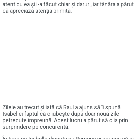
atent cu ea și i-a făcut chiar și daruri, iar tânăra a părut
că apreciază atenția primită.
Zilele au trecut și iată că Raul a ajuns să îi spună
Isabellei faptul că o iubește după doar nouă zile
petrecute împreună. Acest lucru a părut să o ia prin
surprindere pe concurentă.
În timp ce Isabelle discuta cu Ramona și spunea că nu