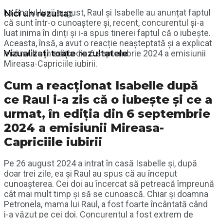
La finalul lunii august, Raul și Isabelle au anunțat faptul
Nici un rezultat
că sunt într-o cunoaștere și, recent, concurentul și-a
luat inima în dinți și i-a spus tinerei faptul că o iubește.
Aceasta, însă, a avut o reacție neașteptată și a explicat
mai multe în ediția din 6 septembrie 2024 a emisiunii
Vizualizați toate rezultatele
Mireasa-Capriciile iubirii.
Cum a reacționat Isabelle după
ce Raul i-a zis că o iubește și ce a
urmat, în ediția din 6 septembrie
2024 a emisiunii Mireasa-
Capriciile iubirii
Pe 26 august 2024 a intrat în casă Isabelle și, după
doar trei zile, ea și Raul au spus că au început
cunoașterea. Cei doi au încercat să petreacă împreună
cât mai mult timp și să se cunoască. Chiar și doamna
Petronela, mama lui Raul, a fost foarte încântată când
i-a văzut pe cei doi. Concurentul a fost extrem de