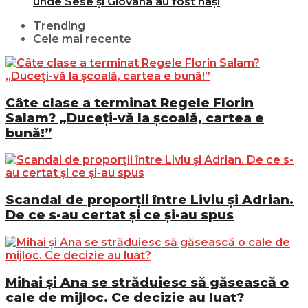
unde Sese și Giovana au fost nași
Trending
Cele mai recente
Câte clase a terminat Regele Florin
Salam? „Duceți-vă la școală, cartea e
bună!”
Scandal de proporții între Liviu și Adrian.
De ce s-au certat și ce și-au spus
Mihai și Ana se străduiesc să găsească o
cale de mijloc. Ce decizie au luat?