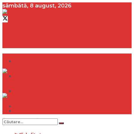
sâmbătă, 8 august, 2026
contact@vedeta.ro
Dramă
Infidelitate
Frumusețe
Sănătate
Dramă
Internațional