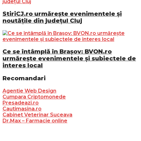
StiriCJ.ro urmărește evenimentele și
noutățile din județul Cluj
Ce se întâmplă în Brașov: BVON.ro
urmărește evenimentele și subiectele de
interes local
Recomandari
Agentie Web Design
Cumpara Criptomonede
Presadeazi.ro
Cautimasina.ro
Cabinet Veterinar Suceava
Dr.Max – Farmacie online