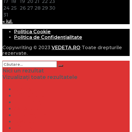
17
18
19
20
21
22
23
24
25
26
27
28
29
30
31
« iul.
Politica Cookie
Politica de Confidențialitate
Copywriting © 2023
VEDETA.RO
Toate drepturile
rezervate.
Nici un rezultat
Vizualizați toate rezultatele
Dramă
Infidelitate
Frumusețe
Sănătate
Internațional
Diverse
Lifestyle