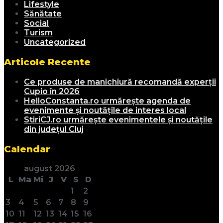
Lifestyle
Sănătate
Social
Turism
Uncategorized
Articole Recente
Ce produse de manichiură recomandă experții
Cupio în 2026
HelloConstanta.ro urmărește agenda de
evenimente și noutățile de interes local
StiriCJ.ro urmărește evenimentele și noutățile
din județul Cluj
Calendar
august 2026
L
Ma
Mi
J
V
S
D
1
2
3
4
5
6
7
8
9
10
11
12
13
14
15
16