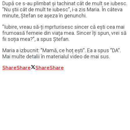
După ce s-au plimbat și tachinat cât de mult se iubesc.
”Nu știi cât de mult te iubesc”, i-a zis Maria. În câteva
minute, Ștefan se așeza în genunchi.
”Iubire, vreau să-ți mprturisesc sincer că ești cea mai
frumoasă femeie din viața mea. Sincer îți spun, vrei să
fii soția mea?”, a spus Ștefan.
Maria a izbucnit: ”Mamă, ce hoț ești”. Ea a spus ”DA”.
Mai multe detalii în materialul video de mai sus.
Share
Share
Share
Share