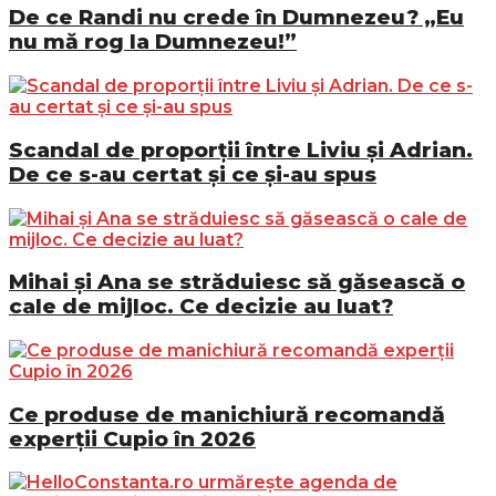
De ce Randi nu crede în Dumnezeu? „Eu
nu mă rog la Dumnezeu!”
Scandal de proporții între Liviu și Adrian.
De ce s-au certat și ce și-au spus
Mihai și Ana se străduiesc să găsească o
cale de mijloc. Ce decizie au luat?
Ce produse de manichiură recomandă
experții Cupio în 2026