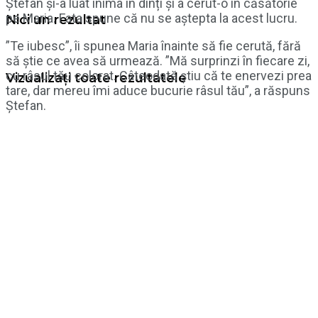
Ștefan și-a luat inima în dinți și a cerut-o în căsătorie
pe Maria. Fata spune că nu se aștepta la acest lucru.
Nici un rezultat
”Te iubesc”, îi spunea Maria înainte să fie cerută, fără
să știe ce avea să urmează. ”Mă surprinzi în fiecare zi,
cu râsul tău colorat. Câteodată știu că te enervezi prea
Vizualizați toate rezultatele
tare, dar mereu îmi aduce bucurie râsul tău”, a răspuns
Ștefan.