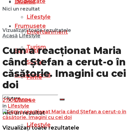
Infidelitate
Diverse
Nici un rezultat
Lifestyle
Frumusețe
Vizualizați toate rezultatele
Entertainment
Acasă
Lifestyle
Turism
Cum a reacționat Maria
Sănătate
când Ștefan a cerut-o în
Social
căsătorie. Imagini cu cei
Internațional
Filme
doi
Diverse
27/06/2024
in
Lifestyle
Nici un rezultat
Lifestyle
Vizualizați toate rezultatele