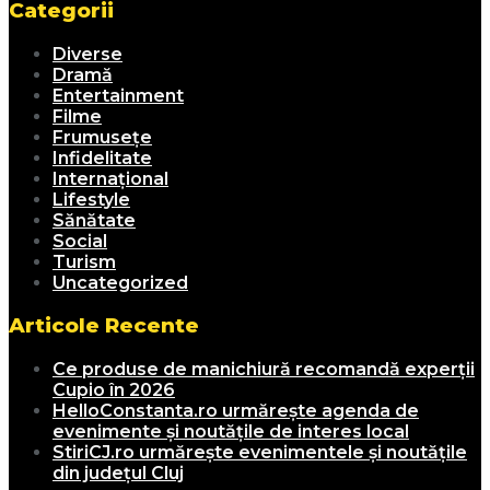
Categorii
Diverse
Dramă
Entertainment
Filme
Frumusețe
Infidelitate
Internațional
Lifestyle
Sănătate
Social
Turism
Uncategorized
Articole Recente
Ce produse de manichiură recomandă experții
Cupio în 2026
HelloConstanta.ro urmărește agenda de
evenimente și noutățile de interes local
StiriCJ.ro urmărește evenimentele și noutățile
din județul Cluj