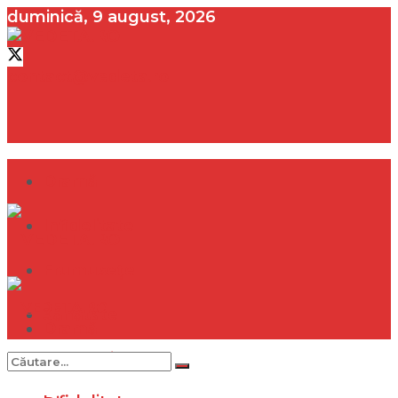
duminică, 9 august, 2026
contact@vedeta.ro
Dramă
Infidelitate
Frumusețe
Sănătate
Dramă
Internațional