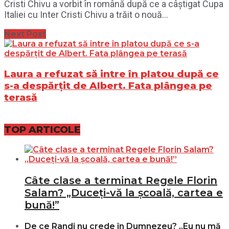
Cristi Chivu a vorbit în română după ce a câștigat Cupa
Italiei cu Inter Cristi Chivu a trăit o nouă...
Next Post
Laura a refuzat să intre în platou după ce
s-a despărțit de Albert. Fata plângea pe
terasă
TOP ARTICOLE
Câte clase a terminat Regele Florin
Salam? „Duceți-vă la școală, cartea e
bună!”
De ce Randi nu crede în Dumnezeu? „Eu nu mă