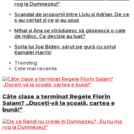
rog la Dumnezeu!”
Scandal de proporții între Liviu și Adrian. De ce
s-au certat și ce și-au spus
Mihai și Ana se străduiesc să găsească o cale
de mijloc. Ce decizie au luat?
Soția lui Joe Biden, sărut pe gură cu soțul
Kamalei Harris!
Trending
Cele mai recente
Câte clase a terminat Regele Florin
Salam? „Duceți-vă la școală, cartea e
bună!”